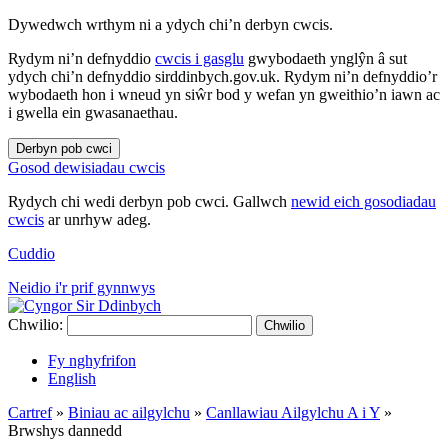
Dywedwch wrthym ni a ydych chi’n derbyn cwcis.
Rydym ni’n defnyddio
cwcis i gasglu
gwybodaeth ynglŷn â sut
ydych chi’n defnyddio sirddinbych.gov.uk. Rydym ni’n defnyddio’r
wybodaeth hon i wneud yn siŵr bod y wefan yn gweithio’n iawn ac
i gwella ein gwasanaethau.
Derbyn pob cwci
Gosod dewisiadau cwcis
Rydych chi wedi derbyn pob cwci. Gallwch
newid eich gosodiadau
cwcis
ar unrhyw adeg.
Cuddio
Neidio i'r prif gynnwys
Chwilio:
Chwilio
Fy nghyfrifon
English
Cartref
»
Biniau ac ailgylchu
»
Canllawiau Ailgylchu A i Y
»
Brwshys dannedd