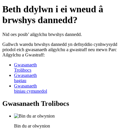
Beth ddylwn i ei wneud â
brwshys dannedd?
Nid oes posib’ ailgylchu brwshys dannedd.
Gallwch waredu brwshys dannedd yn defnyddio cynhwysydd
priodol eich gwasanaeth ailgylchu a gwastraff neu mewn Parc
Ailgylchu a Gwastraff:
Gwasanaeth
Trolibocs
Gwasanaeth
bagiau
Gwasanaeth
biniau cymunedol
Gwasanaeth Trolibocs
Bin du ar olwynion