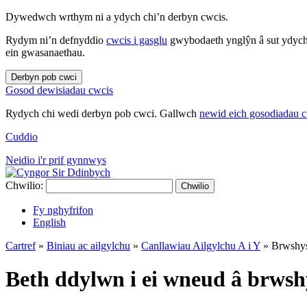
Dywedwch wrthym ni a ydych chi’n derbyn cwcis.
Rydym ni’n defnyddio
cwcis i gasglu
gwybodaeth ynglŷn â sut ydych 
ein gwasanaethau.
Derbyn pob cwci
Gosod dewisiadau cwcis
Rydych chi wedi derbyn pob cwci. Gallwch
newid eich gosodiadau 
Cuddio
Neidio i'r prif gynnwys
Chwilio:
Chwilio
Fy nghyfrifon
English
Cartref
»
Biniau ac ailgylchu
»
Canllawiau Ailgylchu A i Y
»
Brwshys
Beth ddylwn i ei wneud â brwsh