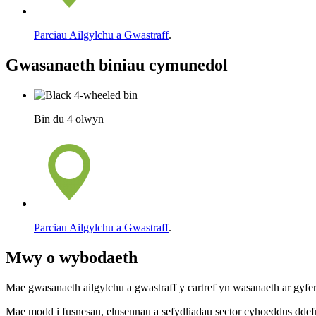
Parciau Ailgylchu a Gwastraff
.
Gwasanaeth biniau cymunedol
Bin du 4 olwyn
Parciau Ailgylchu a Gwastraff
.
Mwy o wybodaeth
Mae gwasanaeth ailgylchu a gwastraff y cartref yn wasanaeth ar gyf
Mae modd i fusnesau, elusennau a sefydliadau sector cyhoeddus ddef