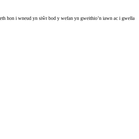
th hon i wneud yn siŵr bod y wefan yn gweithio’n iawn ac i gwella