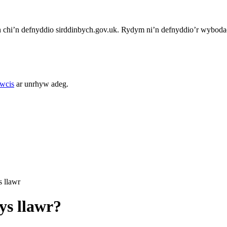
chi’n defnyddio sirddinbych.gov.uk. Rydym ni’n defnyddio’r wybodae
cwcis
ar unrhyw adeg.
 llawr
ys llawr?