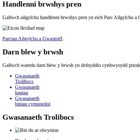
Handlenni brwshys pren
Gallwch ailgylchu handlenni brwshys pren yn eich Parc Ailgylchu a G
Parciau Ailgylchu a Gwastraff
.
Darn blew y brwsh
Gallwch waredu darn blew y brwsh yn defnyddio cynhwysydd priodol
Gwasanaeth
Trolibocs
Gwasanaeth
bagiau
Gwasanaeth
biniau cymunedol
Gwasanaeth Trolibocs