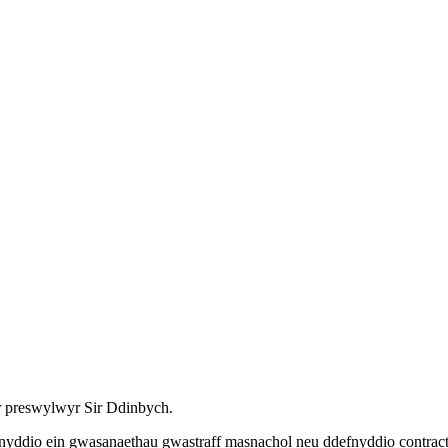
er preswylwyr Sir Ddinbych.
nyddio ein gwasanaethau gwastraff masnachol neu ddefnyddio contractw