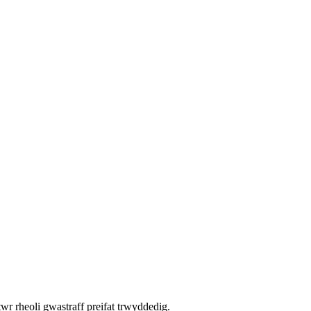
r rheoli gwastraff preifat trwyddedig.