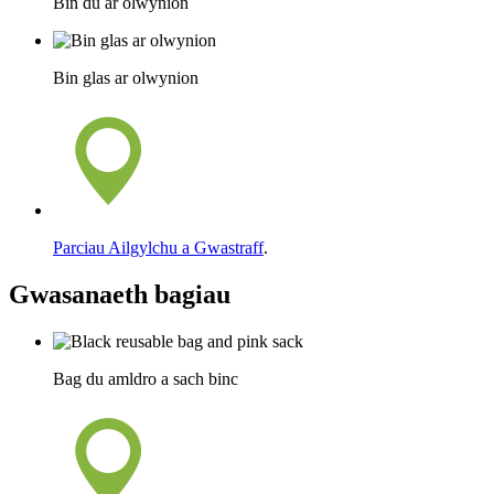
Bin du ar olwynion
Bin glas ar olwynion
Parciau Ailgylchu a Gwastraff
.
Gwasanaeth bagiau
Bag du amldro a sach binc