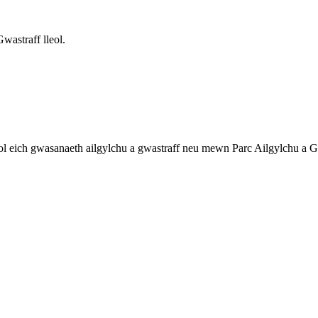
wastraff lleol.
 eich gwasanaeth ailgylchu a gwastraff neu mewn Parc Ailgylchu a G