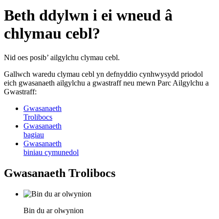
Beth ddylwn i ei wneud â
chlymau cebl?
Nid oes posib’ ailgylchu clymau cebl.
Gallwch waredu clymau cebl yn defnyddio cynhwysydd priodol
eich gwasanaeth ailgylchu a gwastraff neu mewn Parc Ailgylchu a
Gwastraff:
Gwasanaeth
Trolibocs
Gwasanaeth
bagiau
Gwasanaeth
biniau cymunedol
Gwasanaeth Trolibocs
Bin du ar olwynion