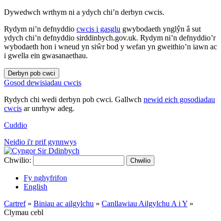
Dywedwch wrthym ni a ydych chi’n derbyn cwcis.
Rydym ni’n defnyddio
cwcis i gasglu
gwybodaeth ynglŷn â sut
ydych chi’n defnyddio sirddinbych.gov.uk. Rydym ni’n defnyddio’r
wybodaeth hon i wneud yn siŵr bod y wefan yn gweithio’n iawn ac
i gwella ein gwasanaethau.
Derbyn pob cwci
Gosod dewisiadau cwcis
Rydych chi wedi derbyn pob cwci. Gallwch
newid eich gosodiadau
cwcis
ar unrhyw adeg.
Cuddio
Neidio i'r prif gynnwys
Chwilio:
Chwilio
Fy nghyfrifon
English
Cartref
»
Biniau ac ailgylchu
»
Canllawiau Ailgylchu A i Y
»
Clymau cebl