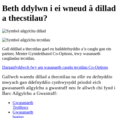
Beth ddylwn i ei wneud â dillad
a thecstilau?
Gall ddillad a thecstilau gael eu hailddefnyddio a’u casglu gan ein
partner, Menter Gymdeithasol Co-Options, trwy wasanaeth
casgliadau tecstilau.
Darganfyddwch fwy am wasanaeth casglu tecstilau Co-Options
Gallwch waredu dillad a thecstilau na ellir eu defnyddio
mwyach gan ddefnyddio cynhwysydd priodol eich
gwasanaeth ailgylchu a gwastraff neu fe allwch chi fynd i
Barc Ailgylchu a Gwastraff:
Gwasanaeth
Trolibocs
Gwasanaeth
bagiau