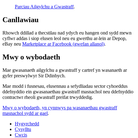
Parciau Ailgylchu a Gwastraff
.
Canllawiau
Rhowch ddillad a thecstilau nad ydych eu hangen ond sydd mewn
cyflwr addas i siop elusen leol neu eu gwerthu ar-lein ar Depop,
eBay neu
Marketplace ar Facebook (gwefan allanol)
.
Mwy o wybodaeth
Mae gwasanaeth ailgylchu a gwastraff y cartref yn wasanaeth ar
gyfer preswylwyr Sir Ddinbych.
Mae modd i fusnesau, elusennau a sefydliadau sector cyhoeddus
ddefnyddio ein gwasanaethau gwastraff masnachol neu ddefnyddio
contractwr rheoli gwastraff preifat trwyddedig.
Mwy o wybodaeth, yn cynnwys pa wasanaethau gwastraff
masnachol sydd ar gael
.
Hygyrchedd
Cysylltu
Cwcis