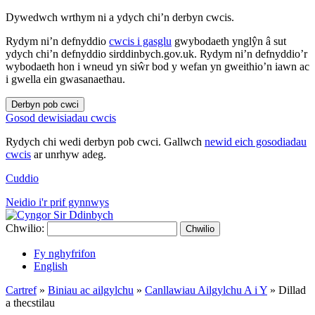
Dywedwch wrthym ni a ydych chi’n derbyn cwcis.
Rydym ni’n defnyddio
cwcis i gasglu
gwybodaeth ynglŷn â sut
ydych chi’n defnyddio sirddinbych.gov.uk. Rydym ni’n defnyddio’r
wybodaeth hon i wneud yn siŵr bod y wefan yn gweithio’n iawn ac
i gwella ein gwasanaethau.
Derbyn pob cwci
Gosod dewisiadau cwcis
Rydych chi wedi derbyn pob cwci. Gallwch
newid eich gosodiadau
cwcis
ar unrhyw adeg.
Cuddio
Neidio i'r prif gynnwys
Chwilio:
Chwilio
Fy nghyfrifon
English
Cartref
»
Biniau ac ailgylchu
»
Canllawiau Ailgylchu A i Y
»
Dillad
a thecstilau