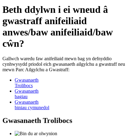
Beth ddylwn i ei wneud â
gwastraff anifeiliaid
anwes/baw anifeiliaid/baw
cŵn?
Gallwch waredu faw anifeiliaid mewn bag yn defnyddio
cynhwysydd priodol eich gwasanaeth ailgylchu a gwastraff neu
mewn Parc Ailgylchu a Gwastraff:
Gwasanaeth
Trolibocs
Gwasanaeth
bagiau
Gwasanaeth
biniau cymunedol
Gwasanaeth Trolibocs