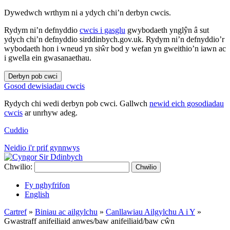
Dywedwch wrthym ni a ydych chi’n derbyn cwcis.
Rydym ni’n defnyddio
cwcis i gasglu
gwybodaeth ynglŷn â sut
ydych chi’n defnyddio sirddinbych.gov.uk. Rydym ni’n defnyddio’r
wybodaeth hon i wneud yn siŵr bod y wefan yn gweithio’n iawn ac
i gwella ein gwasanaethau.
Derbyn pob cwci
Gosod dewisiadau cwcis
Rydych chi wedi derbyn pob cwci. Gallwch
newid eich gosodiadau
cwcis
ar unrhyw adeg.
Cuddio
Neidio i'r prif gynnwys
Chwilio:
Chwilio
Fy nghyfrifon
English
Cartref
»
Biniau ac ailgylchu
»
Canllawiau Ailgylchu A i Y
»
Gwastraff anifeiliaid anwes/baw anifeiliaid/baw cŵn