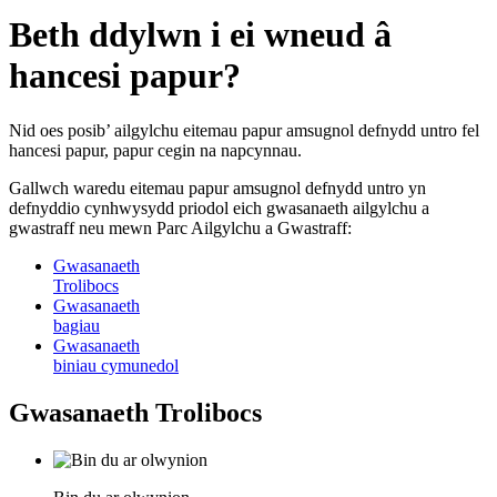
Beth ddylwn i ei wneud â
hancesi papur?
Nid oes posib’ ailgylchu eitemau papur amsugnol defnydd untro fel
hancesi papur, papur cegin na napcynnau.
Gallwch waredu eitemau papur amsugnol defnydd untro yn
defnyddio cynhwysydd priodol eich gwasanaeth ailgylchu a
gwastraff neu mewn Parc Ailgylchu a Gwastraff:
Gwasanaeth
Trolibocs
Gwasanaeth
bagiau
Gwasanaeth
biniau cymunedol
Gwasanaeth Trolibocs