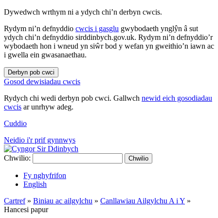
Dywedwch wrthym ni a ydych chi’n derbyn cwcis.
Rydym ni’n defnyddio
cwcis i gasglu
gwybodaeth ynglŷn â sut
ydych chi’n defnyddio sirddinbych.gov.uk. Rydym ni’n defnyddio’r
wybodaeth hon i wneud yn siŵr bod y wefan yn gweithio’n iawn ac
i gwella ein gwasanaethau.
Derbyn pob cwci
Gosod dewisiadau cwcis
Rydych chi wedi derbyn pob cwci. Gallwch
newid eich gosodiadau
cwcis
ar unrhyw adeg.
Cuddio
Neidio i'r prif gynnwys
Chwilio:
Chwilio
Fy nghyfrifon
English
Cartref
»
Biniau ac ailgylchu
»
Canllawiau Ailgylchu A i Y
»
Hancesi papur