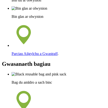
Bin du ar olwynion
Bin glas ar olwynion
Parciau Ailgylchu a Gwastraff
.
Gwasanaeth bagiau
Bag du amldro a sach binc