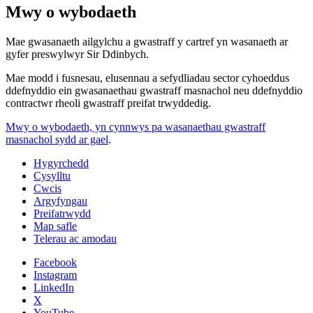
Mwy o wybodaeth
Mae gwasanaeth ailgylchu a gwastraff y cartref yn wasanaeth ar
gyfer preswylwyr Sir Ddinbych.
Mae modd i fusnesau, elusennau a sefydliadau sector cyhoeddus
ddefnyddio ein gwasanaethau gwastraff masnachol neu ddefnyddio
contractwr rheoli gwastraff preifat trwyddedig.
Mwy o wybodaeth, yn cynnwys pa wasanaethau gwastraff
masnachol sydd ar gael
.
Hygyrchedd
Cysylltu
Cwcis
Argyfyngau
Preifatrwydd
Map safle
Telerau ac amodau
Facebook
Instagram
LinkedIn
X
YouTube