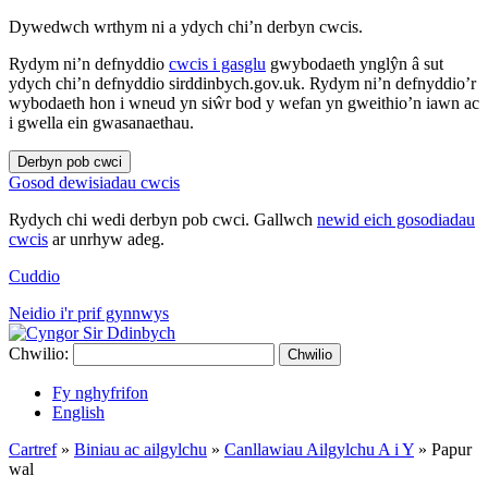
Dywedwch wrthym ni a ydych chi’n derbyn cwcis.
Rydym ni’n defnyddio
cwcis i gasglu
gwybodaeth ynglŷn â sut
ydych chi’n defnyddio sirddinbych.gov.uk. Rydym ni’n defnyddio’r
wybodaeth hon i wneud yn siŵr bod y wefan yn gweithio’n iawn ac
i gwella ein gwasanaethau.
Derbyn pob cwci
Gosod dewisiadau cwcis
Rydych chi wedi derbyn pob cwci. Gallwch
newid eich gosodiadau
cwcis
ar unrhyw adeg.
Cuddio
Neidio i'r prif gynnwys
Chwilio:
Chwilio
Fy nghyfrifon
English
Cartref
»
Biniau ac ailgylchu
»
Canllawiau Ailgylchu A i Y
»
Papur
wal