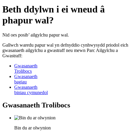
Beth ddylwn i ei wneud â
phapur wal?
Nid oes posib’ ailgylchu papur wal.
Gallwch waredu papur wal yn defnyddio cynhwysydd priodol eich
gwasanaeth ailgylchu a gwastraff neu mewn Parc Ailgylchu a
Gwastraff:
Gwasanaeth
Trolibocs
Gwasanaeth
bagiau
Gwasanaeth
biniau cymunedol
Gwasanaeth Trolibocs
Bin du ar olwynion