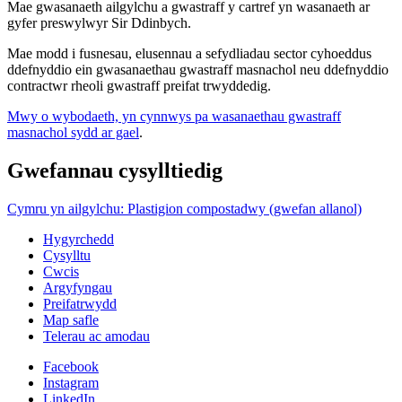
Mae gwasanaeth ailgylchu a gwastraff y cartref yn wasanaeth ar
gyfer preswylwyr Sir Ddinbych.
Mae modd i fusnesau, elusennau a sefydliadau sector cyhoeddus
ddefnyddio ein gwasanaethau gwastraff masnachol neu ddefnyddio
contractwr rheoli gwastraff preifat trwyddedig.
Mwy o wybodaeth, yn cynnwys pa wasanaethau gwastraff
masnachol sydd ar gael
.
Gwefannau cysylltiedig
Cymru yn ailgylchu: Plastigion compostadwy (gwefan allanol)
Hygyrchedd
Cysylltu
Cwcis
Argyfyngau
Preifatrwydd
Map safle
Telerau ac amodau
Facebook
Instagram
LinkedIn