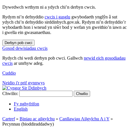
Dywedwch wrthym ni a ydych chi’n derbyn cwcis.
Rydym ni’n defnyddio
cwcis i gasglu
gwybodaeth ynglŷn â sut
ydych chi’n defnyddio sirddinbych.gov.uk. Rydym ni’n defnyddio’r
wybodaeth hon i wneud yn siŵr bod y wefan yn gweithio’n iawn ac
i gwella ein gwasanaethau.
Derbyn pob cwci
Gosod dewisiadau cwcis
Rydych chi wedi derbyn pob cwci. Gallwch
newid eich gosodiadau
cwcis
ar unrhyw adeg.
Cuddio
Neidio i'r prif gynnwys
Chwilio:
Chwilio
Fy nghyfrifon
English
Cartref
»
Biniau ac ailgylchu
»
Canllawiau Ailgylchu A i Y
»
Pecynnau (bioddiraddadwy)