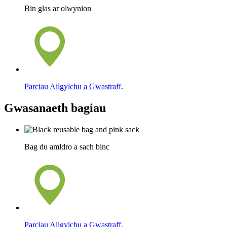
Bin glas ar olwynion
Parciau Ailgylchu a Gwastraff
.
Gwasanaeth bagiau
Bag du amldro a sach binc
Parciau Ailgylchu a Gwastraff
.