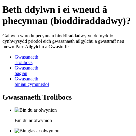
Beth ddylwn i ei wneud â
phecynnau (bioddiraddadwy)?
Gallwch waredu pecynnau bioddiraddadwy yn defnyddio
cynhwysydd priodol eich gwasanaeth ailgylchu a gwastraff neu
mewn Parc Ailgylchu a Gwastraff:
Gwasanaeth
Trolibocs
Gwasanaeth
bagiau
Gwasanaeth
biniau cymunedol
Gwasanaeth Trolibocs
Bin du ar olwynion