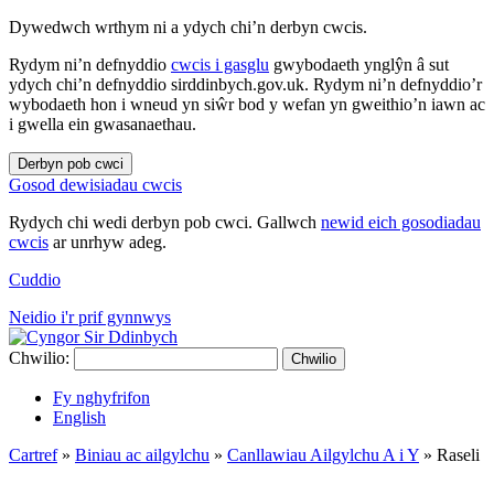
Dywedwch wrthym ni a ydych chi’n derbyn cwcis.
Rydym ni’n defnyddio
cwcis i gasglu
gwybodaeth ynglŷn â sut
ydych chi’n defnyddio sirddinbych.gov.uk. Rydym ni’n defnyddio’r
wybodaeth hon i wneud yn siŵr bod y wefan yn gweithio’n iawn ac
i gwella ein gwasanaethau.
Derbyn pob cwci
Gosod dewisiadau cwcis
Rydych chi wedi derbyn pob cwci. Gallwch
newid eich gosodiadau
cwcis
ar unrhyw adeg.
Cuddio
Neidio i'r prif gynnwys
Chwilio:
Chwilio
Fy nghyfrifon
English
Cartref
»
Biniau ac ailgylchu
»
Canllawiau Ailgylchu A i Y
»
Raseli