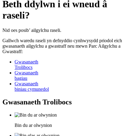
Beth ddylwn i ei wneud â
raseli?
Nid oes posib’ ailgylchu raseli.
Gallwch waredu raseli yn defnyddio cynhwysydd priodol eich
gwasanaeth ailgylchu a gwastraff neu mewn Parc Ailgylchu a
Gwastraff:
Gwasanaeth
Trolibocs
Gwasanaeth
bagiau
Gwasanaeth
biniau cymunedol
Gwasanaeth Trolibocs
Bin du ar olwynion