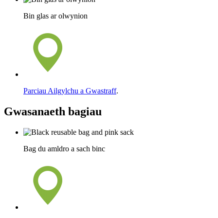
Bin glas ar olwynion
Parciau Ailgylchu a Gwastraff
.
Gwasanaeth bagiau
Bag du amldro a sach binc