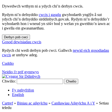
Dywedwch wrthym ni a ydych chi’n derbyn cwcis.
Rydym ni’n defnyddio
cwcis i gasglu
gwybodaeth ynglŷn â sut
ydych chi’n defnyddio sirddinbych.gov.uk. Rydym ni’n defnyddio’r
wybodaeth hon i wneud yn siŵr bod y wefan yn gweithio’n iawn ac
i gwella ein gwasanaethau.
Derbyn pob cwci
Gosod dewisiadau cwcis
Rydych chi wedi derbyn pob cwci. Gallwch
newid eich gosodiadau
cwcis
ar unrhyw adeg.
Cuddio
Neidio i'r prif gynnwys
Chwilio:
Chwilio
Fy nghyfrifon
English
Cartref
»
Biniau ac ailgylchu
»
Canllawiau Ailgylchu A i Y
»
Setiau
teledu