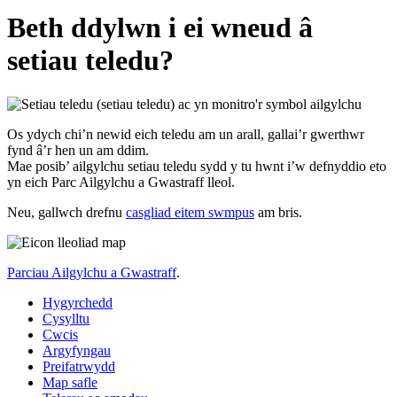
Beth ddylwn i ei wneud â
setiau teledu?
Os ydych chi’n newid eich teledu am un arall, gallai’r gwerthwr
fynd â’r hen un am ddim.
Mae posib’ ailgylchu setiau teledu sydd y tu hwnt i’w defnyddio eto
yn eich Parc Ailgylchu a Gwastraff lleol.
Neu, gallwch drefnu
casgliad eitem swmpus
am bris.
Parciau Ailgylchu a Gwastraff
.
Hygyrchedd
Cysylltu
Cwcis
Argyfyngau
Preifatrwydd
Map safle