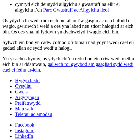
cymryd eich deunydd ailgylchu a gwastraff na ellir ei
ailgylchu i’ch
Parc Gwastraff ac Ailgylchu lleol
Os ydych chi wedi rhoi eich bin allan i’w gasglu ac na chafodd ei
wagio, gwiriwch i weld a oes yna labed neu sticer halogiad ar eich
bin. Os oes yna, ni fyddwn yn dychwelyd i wagio eich bin.
Sylwch ein bod yn cadw cofnod o’r biniau nad ydynt wedi cael eu
gadael allan ac sydd wedi’u halogi.
Yn yr achos hynny, os ydych chi’n credu bod ein criw wedi methu
eich bin ar ddamwain,
gallwch roi gwybod am gasgliad sydd wedi
cael ei fethu ar-lein
.
Hygyrchedd
Cysylltu
Cwcis
Argyfyngau
Preifatrwydd
Map safle
Telerau ac amodau
Facebook
Instagram
LinkedIn