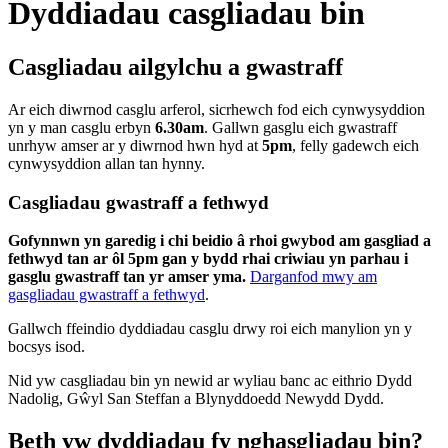
Dyddiadau casgliadau bin
Casgliadau ailgylchu a gwastraff
Ar eich diwrnod casglu arferol, sicrhewch fod eich cynwysyddion
yn y man casglu erbyn
6.30am
. Gallwn gasglu eich gwastraff
unrhyw amser ar y diwrnod hwn hyd at
5pm
, felly gadewch eich
cynwysyddion allan tan hynny.
Casgliadau gwastraff a fethwyd
Gofynnwn yn garedig i chi beidio â rhoi gwybod am gasgliad a
fethwyd tan ar ôl 5pm gan y bydd rhai criwiau yn parhau i
gasglu gwastraff tan yr amser yma.
Darganfod mwy am
gasgliadau gwastraff a fethwyd
.
Gallwch ffeindio dyddiadau casglu drwy roi eich manylion yn y
bocsys isod.
Nid yw casgliadau bin yn newid ar wyliau banc ac eithrio Dydd
Nadolig, Gŵyl San Steffan a Blynyddoedd Newydd Dydd.
Beth yw dyddiadau fy nghasgliadau bin?