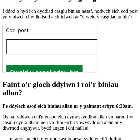
I ddod o hyd i'ch dyddiad casglu biniau nesaf, nodwch eich cod post
yn y blwch chwilio isod a chliciwch ar "Gweld y casgliadau bin":
Faint o'r gloch ddylwn i roi'r biniau
allan?
Fe ddylech osod eich biniau allan ar y palmant erbyn 6:30am.
Os na fyddwch chi'n gosod eich cynwysyddion allan yn barod i’w
casglu cyn 6:30am neu yn rhoi eich cynwysyddion allan ar y
diwrnod anghywir, bydd angen i chi naill ai:
aros tan eich diwrnod casglu nesaf sydd wedi’i drefnu