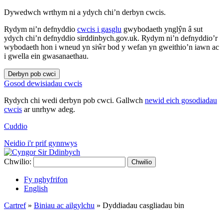
Dywedwch wrthym ni a ydych chi’n derbyn cwcis.
Rydym ni’n defnyddio
cwcis i gasglu
gwybodaeth ynglŷn â sut
ydych chi’n defnyddio sirddinbych.gov.uk. Rydym ni’n defnyddio’r
wybodaeth hon i wneud yn siŵr bod y wefan yn gweithio’n iawn ac
i gwella ein gwasanaethau.
Derbyn pob cwci
Gosod dewisiadau cwcis
Rydych chi wedi derbyn pob cwci. Gallwch
newid eich gosodiadau
cwcis
ar unrhyw adeg.
Cuddio
Neidio i'r prif gynnwys
Chwilio:
Chwilio
Fy nghyfrifon
English
Cartref
»
Biniau ac ailgylchu
»
Dyddiadau casgliadau bin