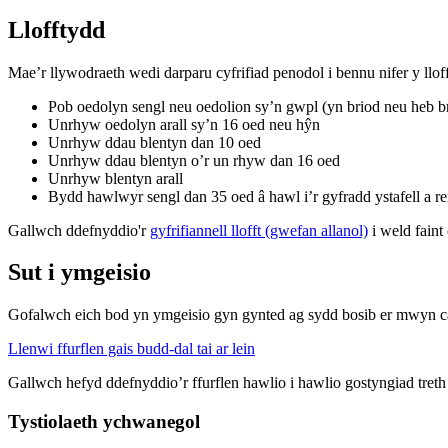
Llofftydd
Mae’r llywodraeth wedi darparu cyfrifiad penodol i bennu nifer y lloff
Pob oedolyn sengl neu oedolion sy’n gwpl (yn briod neu heb br
Unrhyw oedolyn arall sy’n 16 oed neu hŷn
Unrhyw ddau blentyn dan 10 oed
Unrhyw ddau blentyn o’r un rhyw dan 16 oed
Unrhyw blentyn arall
Bydd hawlwyr sengl dan 35 oed â hawl i’r gyfradd ystafell a re
Gallwch ddefnyddio'r
gyfrifiannell llofft (gwefan allanol)
i weld faint
Sut i ymgeisio
Gofalwch eich bod yn ymgeisio gyn gynted ag sydd bosib er mwyn cael
Llenwi ffurflen gais budd-dal tai ar lein
Gallwch hefyd ddefnyddio’r ffurflen hawlio i hawlio gostyngiad tre
Tystiolaeth ychwanegol