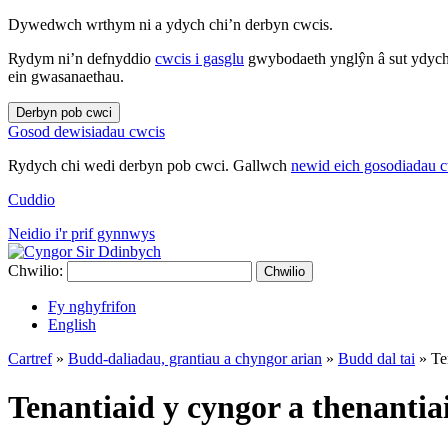
Dywedwch wrthym ni a ydych chi’n derbyn cwcis.
Rydym ni’n defnyddio
cwcis i gasglu
gwybodaeth ynglŷn â sut ydych 
ein gwasanaethau.
Derbyn pob cwci
Gosod dewisiadau cwcis
Rydych chi wedi derbyn pob cwci. Gallwch
newid eich gosodiadau 
Cuddio
Neidio i'r prif gynnwys
Chwilio:
Chwilio
Fy nghyfrifon
English
Cartref
»
Budd-daliadau, grantiau a chyngor arian
»
Budd dal tai
»
Te
Tenantiaid y cyngor a thenantia