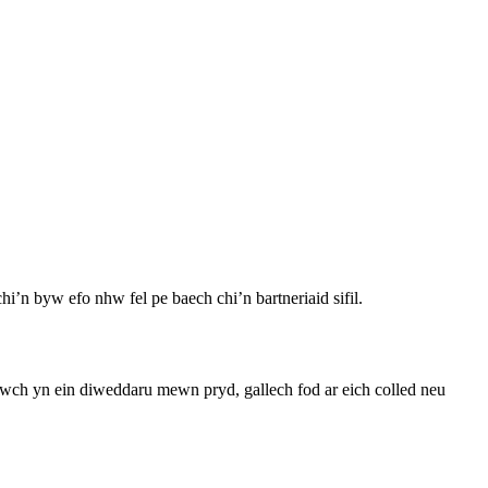
i’n byw efo nhw fel pe baech chi’n bartneriaid sifil.
wch yn ein diweddaru mewn pryd, gallech fod ar eich colled neu