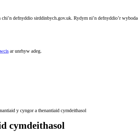
chi’n defnyddio sirddinbych.gov.uk. Rydym ni’n defnyddio’r wybodae
cwcis
ar unrhyw adeg.
nantiaid y cyngor a thenantiaid cymdeithasol
id cymdeithasol