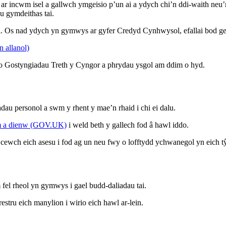
 ar incwm isel a gallwch ymgeisio p’un ai a ydych chi’n ddi-waith neu’
eu gymdeithas tai.
 Os nad ydych yn gymwys ar gyfer Credyd Cynhwysol, efallai bod gen
 allanol)
o Gostyngiadau Treth y Cyngor a phrydau ysgol am ddim o hyd.
adau personol a swm y rhent y mae’n rhaid i chi ei dalu.
dim a dienw (GOV.UK)
i weld beth y gallech fod â hawl iddo.
s cewch eich asesu i fod ag un neu fwy o lofftydd ychwanegol yn eich tŷ, 
fel rheol yn gymwys i gael budd-daliadau tai.
stru eich manylion i wirio eich hawl ar-lein.