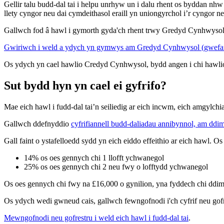
Gellir talu budd-dal tai i helpu unrhyw un i dalu rhent os byddan nhw
llety cyngor neu dai cymdeithasol eraill yn uniongyrchol i’r cyngor n
Gallwch fod â hawl i gymorth gyda'ch rhent trwy Gredyd Cynhwysol.
Gwiriwch i weld a ydych yn gymwys am Gredyd Cynhwysol (gwefan
Os ydych yn cael hawlio Credyd Cynhwysol, bydd angen i chi hawli
Sut bydd hyn yn cael ei gyfrifo?
Mae eich hawl i fudd-dal tai’n seiliedig ar eich incwm, eich amgylchi
Gallwch ddefnyddio
cyfrifiannell budd-daliadau annibynnol, am d
Gall faint o ystafelloedd sydd yn eich eiddo effeithio ar eich hawl. O
14% os oes gennych chi 1 llofft ychwanegol
25% os oes gennych chi 2 neu fwy o lofftydd ychwanegol
Os oes gennych chi fwy na £16,000 o gynilion, yna fyddech chi ddim 
Os ydych wedi gwneud cais, gallwch fewngofnodi i'ch cyfrif neu gofre
Mewngofnodi neu gofrestru i weld eich hawl i fudd-dal tai
.