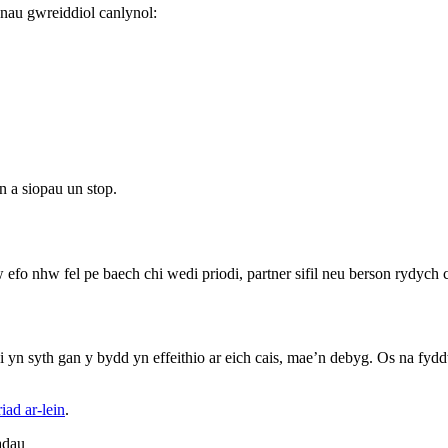
nau gwreiddiol canlynol:
n a siopau un stop.
fo nhw fel pe baech chi wedi priodi, partner sifil neu berson rydych ch
n syth gan y bydd yn effeithio ar eich cais, mae’n debyg. Os na fydd
ad ar-lein
.
adau