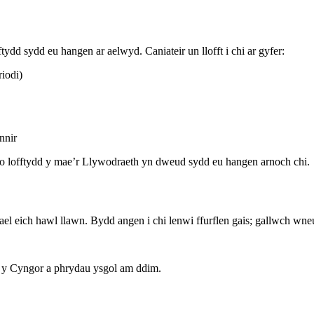
tydd sydd eu hangen ar aelwyd. Caniateir un llofft i chi ar gyfer:
iodi)
nnir
 o lofftydd y mae’r Llywodraeth yn dweud sydd eu hangen arnoch chi.
 eich hawl llawn. Bydd angen i chi lenwi ffurflen gais; gallwch wneu
th y Cyngor a phrydau ysgol am ddim.