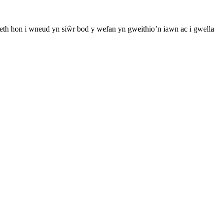
th hon i wneud yn siŵr bod y wefan yn gweithio’n iawn ac i gwella