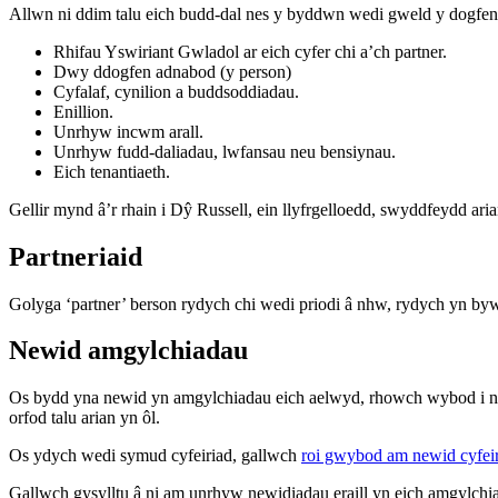
Allwn ni ddim talu eich budd-dal nes y byddwn wedi gweld y dogfen
Rhifau Yswiriant Gwladol ar eich cyfer chi a’ch partner.
Dwy ddogfen adnabod (y person)
Cyfalaf, cynilion a buddsoddiadau.
Enillion.
Unrhyw incwm arall.
Unrhyw fudd-daliadau, lwfansau neu bensiynau.
Eich tenantiaeth.
Gellir mynd â’r rhain i Dŷ Russell, ein llyfrgelloedd, swyddfeydd aria
Partneriaid
Golyga ‘partner’ berson rydych chi wedi priodi â nhw, rydych yn byw e
Newid amgylchiadau
Os bydd yna newid yn amgylchiadau eich aelwyd, rhowch wybod i ni y
orfod talu arian yn ôl.
Os ydych wedi symud cyfeiriad, gallwch
roi gwybod am newid cyfeiri
Gallwch gysylltu â ni am unrhyw newidiadau eraill yn eich amgylchi