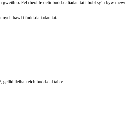
n gweithio. Fel rheol fe delir budd-daliadau tai i bobl sy’n byw mewn
nych hawl i fudd-daliadau tai.
gellid lleihau eich budd-dal tai o: