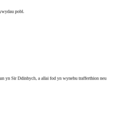
fywydau pobl.
un yn Sir Ddinbych, a allai fod yn wynebu trafferthion neu