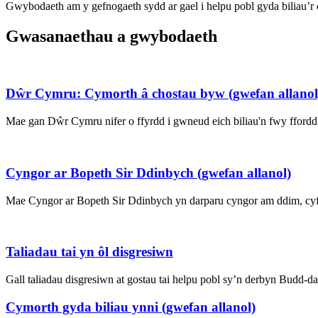
Gwybodaeth am y gefnogaeth sydd ar gael i helpu pobl gyda biliau’r c
Gwasanaethau a gwybodaeth
Dŵr Cymru: Cymorth â chostau byw (gwefan allanol
Mae gan Dŵr Cymru nifer o ffyrdd i gwneud eich biliau'n fwy ffordd
Cyngor ar Bopeth Sir Ddinbych (gwefan allanol)
Mae Cyngor ar Bopeth Sir Ddinbych yn darparu cyngor am ddim, cyfri
Taliadau tai yn ôl disgresiwn
Gall taliadau disgresiwn at gostau tai helpu pobl sy’n derbyn Budd-
Cymorth gyda biliau ynni (gwefan allanol)