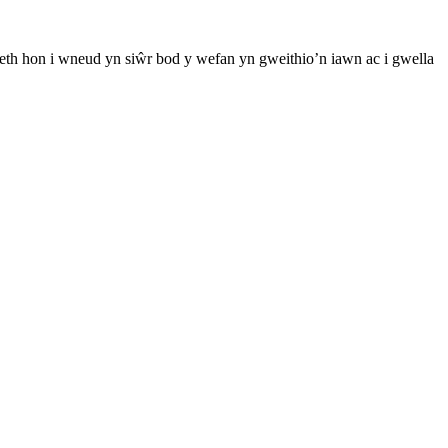
th hon i wneud yn siŵr bod y wefan yn gweithio’n iawn ac i gwella