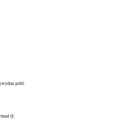
fywydau pobl.
ymud tŷ.