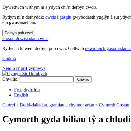
Dywedwch wrthym ni a ydych chi’n derbyn cwcis.
Rydym ni’n defnyddio
cwcis i gasglu
gwybodaeth ynglŷn â sut ydych 
ein gwasanaethau.
Derbyn pob cwci
Gosod dewisiadau cwcis
Rydych chi wedi derbyn pob cwci. Gallwch
newid eich gosodiadau 
Cuddio
Neidio i'r prif gynnwys
Chwilio:
Chwilio
Fy nghyfrifon
English
Cartref
»
Budd-daliadau, grantiau a chyngor arian
»
Cymorth Costa
Cymorth gyda biliau tŷ a chlud