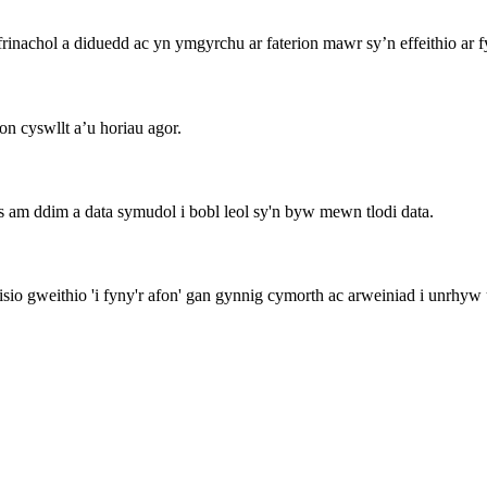
nachol a diduedd ac yn ymgyrchu ar faterion mawr sy’n effeithio ar 
n cyswllt a’u horiau agor.
m ddim a data symudol i bobl leol sy'n byw mewn tlodi data.
io gweithio 'i fyny'r afon' gan gynnig cymorth ac arweiniad i unrhyw 