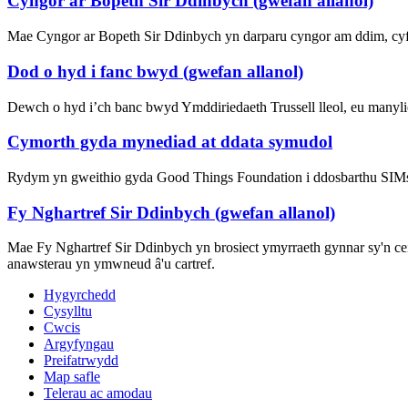
Cyngor ar Bopeth Sir Ddinbych (gwefan allanol)
Mae Cyngor ar Bopeth Sir Ddinbych yn darparu cyngor am ddim, cyfri
Dod o hyd i fanc bwyd (gwefan allanol)
Dewch o hyd i’ch banc bwyd Ymddiriedaeth Trussell lleol, eu manylio
Cymorth gyda mynediad at ddata symudol
Rydym yn gweithio gyda Good Things Foundation i ddosbarthu SIMs a
Fy Nghartref Sir Ddinbych (gwefan allanol)
Mae Fy Nghartref Sir Ddinbych yn brosiect ymyrraeth gynnar sy'n ceis
anawsterau yn ymwneud â'u cartref.
Hygyrchedd
Cysylltu
Cwcis
Argyfyngau
Preifatrwydd
Map safle
Telerau ac amodau