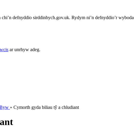
chi’n defnyddio sirddinbych.gov.uk. Rydym ni’n defnyddio’r wybodae
cwcis
ar unrhyw adeg.
u Byw
»
Cymorth gyda biliau tŷ a chludiant
iant