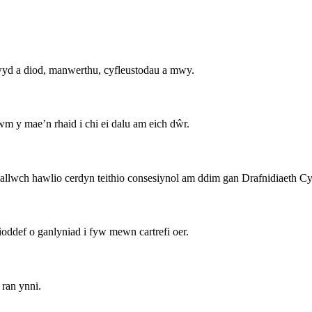
wyd a diod, manwerthu, cyfleustodau a mwy.
swm y mae’n rhaid i chi ei dalu am eich dŵr.
gallwch hawlio cerdyn teithio consesiynol am ddim gan Drafnidiaeth C
oddef o ganlyniad i fyw mewn cartrefi oer.
ran ynni.