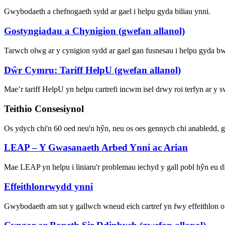
Gwybodaeth a chefnogaeth sydd ar gael i helpu gyda biliau ynni.
Gostyngiadau a Chynigion (gwefan allanol)
Tarwch olwg ar y cynigion sydd ar gael gan fusnesau i helpu gyda b
Dŵr Cymru: Tariff HelpU (gwefan allanol)
Mae’r tariff HelpU yn helpu cartrefi incwm isel drwy roi terfyn ar y 
Teithio Consesiynol
Os ydych chi'n 60 oed neu'n hŷn, neu os oes gennych chi anabledd, 
LEAP – Y Gwasanaeth Arbed Ynni ac Arian
Mae LEAP yn helpu i liniaru'r problemau iechyd y gall pobl hŷn eu di
Effeithlonrwydd ynni
Gwybodaeth am sut y gallwch wneud eich cartref yn fwy effeithlon o 