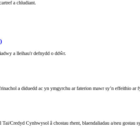
artref a chludiant.
)
iadwy a lleihau'r defnydd o ddŵr.
nachol a diduedd ac yn ymgyrchu ar faterion mawr sy’n effeithio ar 
dal Tai/Credyd Cynhwysol â chostau rhent, blaendaliadau a/neu gostau s