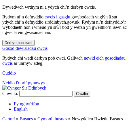
Dywedwch wrthym ni a ydych chi’n derbyn cwcis.
Rydym ni’n defnyddio
cwcis i gasglu
gwybodaeth ynglŷn â sut
ydych chi’n defnyddio sirddinbych.gov.uk. Rydym ni’n defnyddio’r
wybodaeth hon i wneud yn siŵr bod y wefan yn gweithio’n iawn ac
i gwella ein gwasanaethau.
Derbyn pob cwci
Gosod dewisiadau cwcis
Rydych chi wedi derbyn pob cwci. Gallwch
newid eich gosodiadau
cwcis
ar unrhyw adeg.
Cuddio
Neidio i'r prif gynnwys
Chwilio:
Chwilio
Fy nghyfrifon
English
Cartref
»
Busnes
»
Cymorth busnes
»
Newyddlen Bwletin Busnes