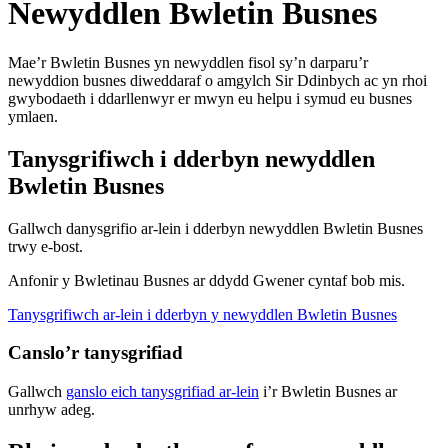
Newyddlen Bwletin Busnes
Mae’r Bwletin Busnes yn newyddlen fisol sy’n darparu’r
newyddion busnes diweddaraf o amgylch Sir Ddinbych ac yn rhoi
gwybodaeth i ddarllenwyr er mwyn eu helpu i symud eu busnes
ymlaen.
Tanysgrifiwch i dderbyn newyddlen
Bwletin Busnes
Gallwch danysgrifio ar-lein i dderbyn newyddlen Bwletin Busnes
trwy e-bost.
Anfonir y Bwletinau Busnes ar ddydd Gwener cyntaf bob mis.
Tanysgrifiwch ar-lein i dderbyn y newyddlen Bwletin Busnes
Canslo’r tanysgrifiad
Gallwch
ganslo eich tanysgrifiad ar-lein
i’r Bwletin Busnes ar
unrhyw adeg.