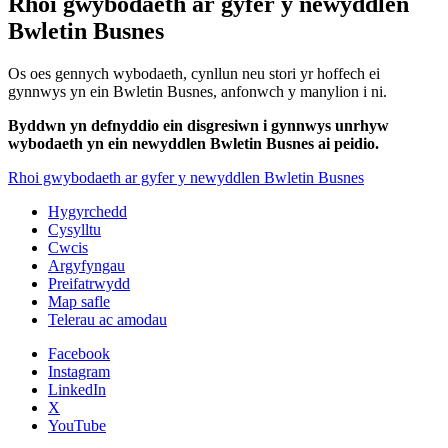
Rhoi gwybodaeth ar gyfer y newyddlen
Bwletin Busnes
Os oes gennych wybodaeth, cynllun neu stori yr hoffech ei
gynnwys yn ein Bwletin Busnes, anfonwch y manylion i ni.
Byddwn yn defnyddio ein disgresiwn i gynnwys unrhyw
wybodaeth yn ein newyddlen Bwletin Busnes ai peidio.
Rhoi gwybodaeth ar gyfer y newyddlen Bwletin Busnes
Hygyrchedd
Cysylltu
Cwcis
Argyfyngau
Preifatrwydd
Map safle
Telerau ac amodau
Facebook
Instagram
LinkedIn
X
YouTube