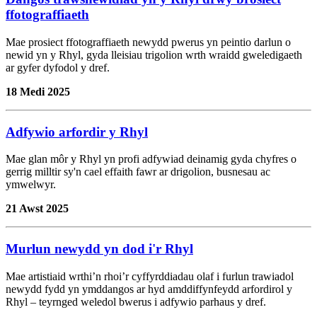
ffotograffiaeth
Mae prosiect ffotograffiaeth newydd pwerus yn peintio darlun o
newid yn y Rhyl, gyda lleisiau trigolion wrth wraidd gweledigaeth
ar gyfer dyfodol y dref.
18 Medi 2025
Adfywio arfordir y Rhyl
Mae glan môr y Rhyl yn profi adfywiad deinamig gyda chyfres o
gerrig milltir sy'n cael effaith fawr ar drigolion, busnesau ac
ymwelwyr.
21 Awst 2025
Murlun newydd yn dod i'r Rhyl
Mae artistiaid wrthi’n rhoi’r cyffyrddiadau olaf i furlun trawiadol
newydd fydd yn ymddangos ar hyd amddiffynfeydd arfordirol y
Rhyl – teyrnged weledol bwerus i adfywio parhaus y dref.