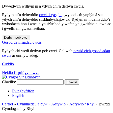
Dywedwch wrthym ni a ydych chi’n derbyn cwcis.
Rydym ni’n defnyddio
cwcis i gasglu
gwybodaeth ynglŷn â sut
ydych chi’n defnyddio sirddinbych.gov.uk. Rydym ni’n defnyddio’r
wybodaeth hon i wneud yn siŵr bod y wefan yn gweithio’n iawn ac
i gwella ein gwasanaethau.
Derbyn pob cwci
Gosod dewisiadau cwcis
Rydych chi wedi derbyn pob cwci. Gallwch
newid eich gosodiadau
cwcis
ar unrhyw adeg.
Cuddio
Neidio i'r prif gynnwys
Chwilio:
Chwilio
Fy nghyfrifon
English
Cartref
»
Cymunedau a byw
»
Adfywio
»
Adfywio'r Rhyl
»
Bwrdd
Cymdogaeth y Rhyl