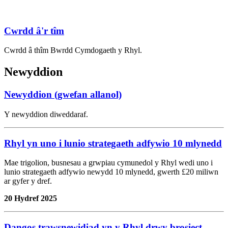
Cwrdd â'r tîm
Cwrdd â thîm Bwrdd Cymdogaeth y Rhyl.
Newyddion
Newyddion (gwefan allanol)
Y newyddion diweddaraf.
Rhyl yn uno i lunio strategaeth adfywio 10 mlynedd
Mae trigolion, busnesau a grwpiau cymunedol y Rhyl wedi uno i
lunio strategaeth adfywio newydd 10 mlynedd, gwerth £20 miliwn
ar gyfer y dref.
20 Hydref 2025
Dangos trawsnewidiad yn y Rhyl drwy brosiect