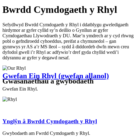
Bwrdd Cymdogaeth y Rhyl
Sefydlwyd Bwrdd Cymdogaeth y Rhyl i ddatblygu gweledigaeth
hirdymor ar gyfer cyllid sy’n deillio o Gynllun ar gyfer
Cymdogaethau Llywodraeth y DU. Mae’n ymdrech ar y cyd rhwng
pobl o gefndiroedd cyhoeddus, preifat a chymunedol – gan
gynnwys yr AS a’r MS lleol – sydd â diddordeb dwfn mewn creu
dyfodol gwell i’r Rhyl ac adfywio’r dref gyda chyllid wedi’i
ddyrannu ar gyfer y degawd nesaf.
Gwefan Ein Rhyl (gwefan allanol)
Gwasanaethau a gwybodaeth
Gwefan Ein Rhyl.
Ynglŷn â Bwrdd Cymdogaeth y Rhyl
Gwybodaeth am Fwrdd Cymdogaeth y Rhyl.