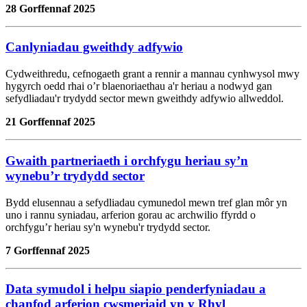
28 Gorffennaf 2025
Canlyniadau gweithdy adfywio
Cydweithredu, cefnogaeth grant a rennir a mannau cynhwysol mwy
hygyrch oedd rhai o’r blaenoriaethau a'r heriau a nodwyd gan
sefydliadau'r trydydd sector mewn gweithdy adfywio allweddol.
21 Gorffennaf 2025
Gwaith partneriaeth i orchfygu heriau sy’n
wynebu’r trydydd sector
Bydd elusennau a sefydliadau cymunedol mewn tref glan môr yn
uno i rannu syniadau, arferion gorau ac archwilio ffyrdd o
orchfygu’r heriau sy'n wynebu'r trydydd sector.
7 Gorffennaf 2025
Data symudol i helpu siapio penderfyniadau a
chanfod arferion cwsmeriaid yn y Rhyl