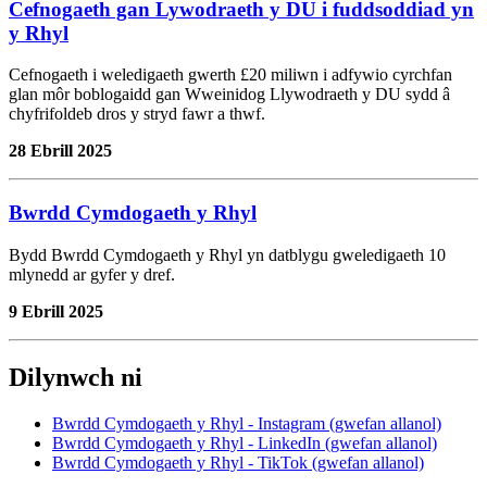
Cefnogaeth gan Lywodraeth y DU i fuddsoddiad yn
y Rhyl
Cefnogaeth i weledigaeth gwerth £20 miliwn i adfywio cyrchfan
glan môr boblogaidd gan Wweinidog Llywodraeth y DU sydd â
chyfrifoldeb dros y stryd fawr a thwf.
28 Ebrill 2025
Bwrdd Cymdogaeth y Rhyl
Bydd Bwrdd Cymdogaeth y Rhyl yn datblygu gweledigaeth 10
mlynedd ar gyfer y dref.
9 Ebrill 2025
Dilynwch ni
Bwrdd Cymdogaeth y Rhyl - Instagram (gwefan allanol)
Bwrdd Cymdogaeth y Rhyl - LinkedIn (gwefan allanol)
Bwrdd Cymdogaeth y Rhyl - TikTok (gwefan allanol)