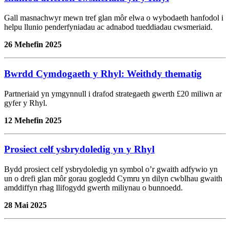
Gall masnachwyr mewn tref glan môr elwa o wybodaeth hanfodol i
helpu llunio penderfyniadau ac adnabod tueddiadau cwsmeriaid.
26 Mehefin 2025
Bwrdd Cymdogaeth y Rhyl: Weithdy thematig
Partneriaid yn ymgynnull i drafod strategaeth gwerth £20 miliwn ar
gyfer y Rhyl.
12 Mehefin 2025
Prosiect celf ysbrydoledig yn y Rhyl
Bydd prosiect celf ysbrydoledig yn symbol o’r gwaith adfywio yn
un o drefi glan môr gorau gogledd Cymru yn dilyn cwblhau gwaith
amddiffyn rhag llifogydd gwerth miliynau o bunnoedd.
28 Mai 2025