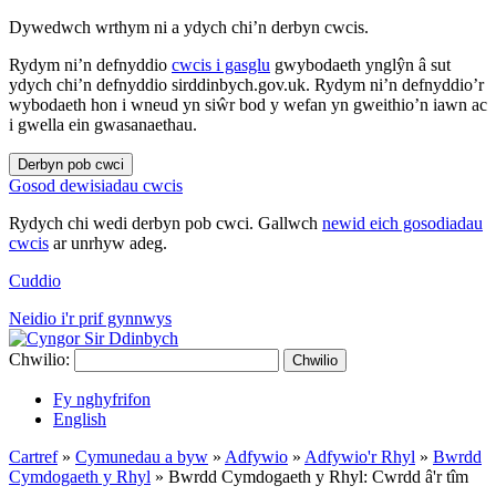
Dywedwch wrthym ni a ydych chi’n derbyn cwcis.
Rydym ni’n defnyddio
cwcis i gasglu
gwybodaeth ynglŷn â sut
ydych chi’n defnyddio sirddinbych.gov.uk. Rydym ni’n defnyddio’r
wybodaeth hon i wneud yn siŵr bod y wefan yn gweithio’n iawn ac
i gwella ein gwasanaethau.
Derbyn pob cwci
Gosod dewisiadau cwcis
Rydych chi wedi derbyn pob cwci. Gallwch
newid eich gosodiadau
cwcis
ar unrhyw adeg.
Cuddio
Neidio i'r prif gynnwys
Chwilio:
Chwilio
Fy nghyfrifon
English
Cartref
»
Cymunedau a byw
»
Adfywio
»
Adfywio'r Rhyl
»
Bwrdd
Cymdogaeth y Rhyl
»
Bwrdd Cymdogaeth y Rhyl: Cwrdd â'r tîm