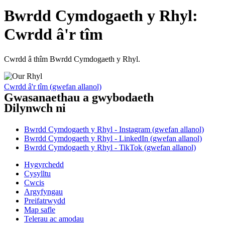
Bwrdd Cymdogaeth y Rhyl:
Cwrdd â'r tîm
Cwrdd â thîm Bwrdd Cymdogaeth y Rhyl.
Cwrdd â'r tîm (gwefan allanol)
Gwasanaethau a gwybodaeth
Dilynwch ni
Bwrdd Cymdogaeth y Rhyl - Instagram (gwefan allanol)
Bwrdd Cymdogaeth y Rhyl - LinkedIn (gwefan allanol)
Bwrdd Cymdogaeth y Rhyl - TikTok (gwefan allanol)
Hygyrchedd
Cysylltu
Cwcis
Argyfyngau
Preifatrwydd
Map safle
Telerau ac amodau