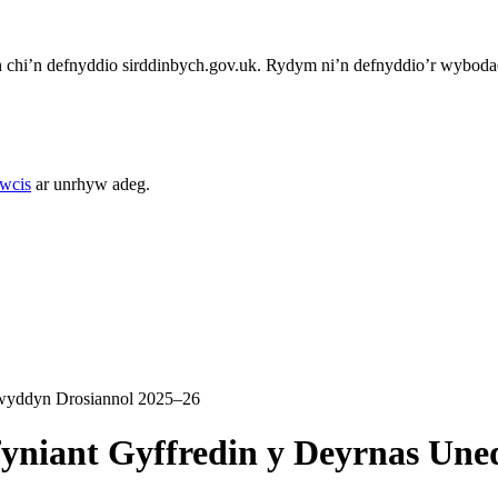
chi’n defnyddio sirddinbych.gov.uk. Rydym ni’n defnyddio’r wybodae
cwcis
ar unrhyw adeg.
wyddyn Drosiannol 2025–26
yniant Gyffredin y Deyrnas Une