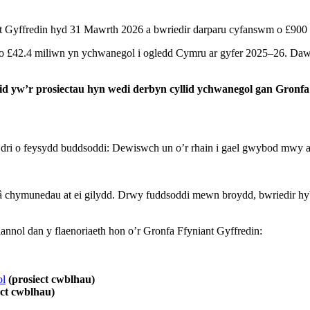
 Gyffredin hyd 31 Mawrth 2026 a bwriedir darparu cyfanswm o £900
 £42.4 miliwn yn ychwanegol i ogledd Cymru ar gyfer 2025–26. Daw £
Nid yw’r prosiectau hyn wedi derbyn cyllid ychwanegol gan Gronfa
r dri o feysydd buddsoddi: Dewiswch un o’r rhain i gael gwybod mwy a
 â chymunedau at ei gilydd. Drwy fuddsoddi mewn broydd, bwriedir hy
iannol dan y flaenoriaeth hon o’r Gronfa Ffyniant Gyffredin:
ol
(prosiect cwblhau)
ect cwblhau)