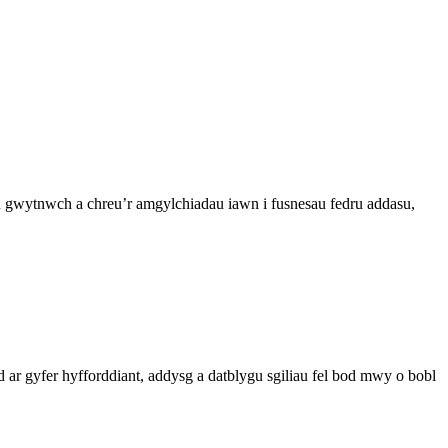
bu gwytnwch a chreu’r amgylchiadau iawn i fusnesau fedru addasu,
d ar gyfer hyfforddiant, addysg a datblygu sgiliau fel bod mwy o bobl