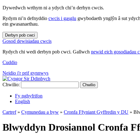
Dywedwch wrthym ni a ydych chi’n derbyn cwcis.
Rydym ni’n defnyddio
cwcis i gasglu
gwybodaeth ynglŷn â sut ydych 
ein gwasanaethau.
Derbyn pob cwci
Gosod dewisiadau cwcis
Rydych chi wedi derbyn pob cwci. Gallwch
newid eich gosodiadau 
Cuddio
Neidio i'r prif gynnwys
Chwilio:
Chwilio
Fy nghyfrifon
English
Cartref
»
Cymunedau a byw
»
Cronfa Ffyniant Gyffredin y DU
»
Bl
Blwyddyn Drosiannol Cronfa Ff