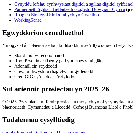
Cynyddu lefelau cynhwysiant digidol a sgiliau digidol sylfaen
Partneriaeth Sgiliau Treftadaeth Gogledd Ddwyrain Cymru
(pr
Rhaglen Strategol Sir Ddinbych yn Gweithio
WorkingSense
Egwyddorion cenedlaethol
Yn ogystal â’r blaenoriaethau buddsoddi, mae’r llywodraeth hefyd 
Sbarduno twf economaidd
Rhoi Prydain ar flaen y gad ym maes ynni glân
Adennill ein strydoedd
Chwalu rhwystrau rhag elwa ar gyfleoedd
Creu GIG sy’n addas i’r dyfodol
Sut ariennir prosiectau yn 2025–26
O 2025–26 ymlaen, ni fernir prosiectau mwyach yn ôl yr ymyriadau a 
blaenoriaeth: Cymunedau a Lleoedd, Cefnogi Busnesau Lleol a Phobl 
Tudalennau cysylltiedig
Cronfa Ffyniant Gyffredin y DU: prosiectau