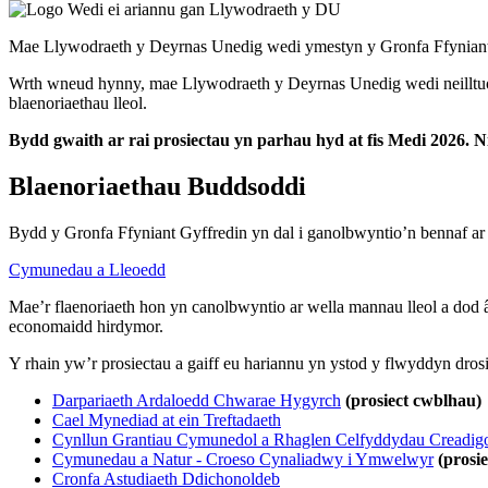
Mae Llywodraeth y Deyrnas Unedig wedi ymestyn y Gronfa Ffyniant
Wrth wneud hynny, mae Llywodraeth y Deyrnas Unedig wedi neilltuo
blaenoriaethau lleol.
Bydd gwaith ar rai prosiectau yn parhau hyd at fis Medi 2026. 
Blaenoriaethau Buddsoddi
Bydd y Gronfa Ffyniant Gyffredin yn dal i ganolbwyntio’n bennaf a
Cymunedau a Lleoedd
Mae’r flaenoriaeth hon yn canolbwyntio ar wella mannau lleol a dod
economaidd hirdymor.
Y rhain yw’r prosiectau a gaiff eu hariannu yn ystod y flwyddyn dros
Darpariaeth Ardaloedd Chwarae Hygyrch
(prosiect cwblhau)
Cael Mynediad at ein Treftadaeth
Cynllun Grantiau Cymunedol a Rhaglen Celfyddydau Creadig
Cymunedau a Natur - Croeso Cynaliadwy i Ymwelwyr
(prosi
Cronfa Astudiaeth Ddichonoldeb