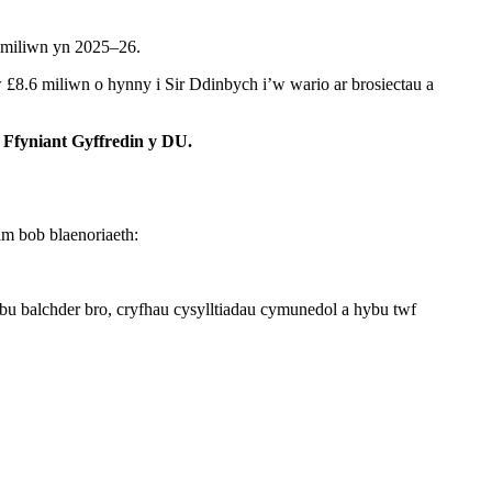
 miliwn yn 2025–26.
8.6 miliwn o hynny i Sir Ddinbych i’w wario ar brosiectau a
 Ffyniant Gyffredin y DU.
m bob blaenoriaeth:
bu balchder bro, cryfhau cysylltiadau cymunedol a hybu twf