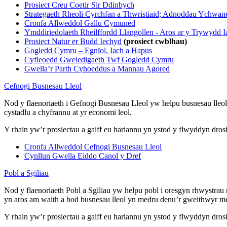
Prosiect Creu Coetir Sir Ddinbych
Strategaeth Rheoli Cyrchfan a Thwristiaid; Adnoddau Ychwane
Cronfa Allweddol Gallu Cymuned
Ymddiriedolaeth Rheilffordd Llangollen - Aros ar y Trywydd 
Prosiect Natur er Budd Iechyd
(prosiect cwblhau)
Gogledd Cymru – Egnïol, Iach a Hapus
Cyfleoedd Gweledigaeth Twf Gogledd Cymru
Gwella’r Parth Cyhoeddus a Mannau Agored
Cefnogi Busnesau Lleol
Nod y flaenoriaeth i Gefnogi Busnesau Lleol yw helpu busnesau lleol
cystadlu a chyfrannu at yr economi leol.
Y rhain yw’r prosiectau a gaiff eu hariannu yn ystod y flwyddyn dros
Cronfa Allweddol Cefnogi Busnesau Lleol
Cynllun Gwella Eiddo Canol y Dref
Pobl a Sgiliau
Nod y flaenoriaeth Pobl a Sgiliau yw helpu pobl i oresgyn rhwystrau 
yn aros am waith a bod busnesau lleol yn medru denu’r gweithwyr me
Y rhain yw’r prosiectau a gaiff eu hariannu yn ystod y flwyddyn dros