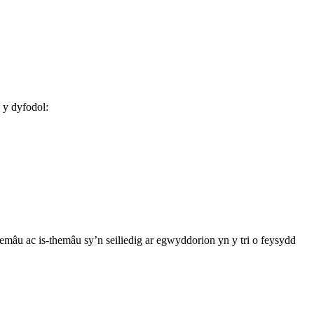
 y dyfodol:
mâu ac is-themâu sy’n seiliedig ar egwyddorion yn y tri o feysydd