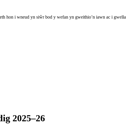
th hon i wneud yn siŵr bod y wefan yn gweithio’n iawn ac i gwella
dig 2025–26