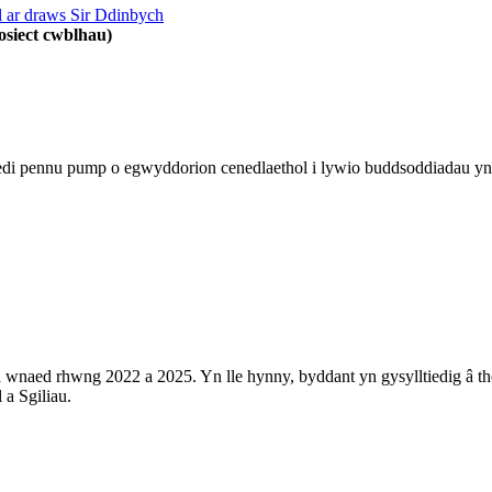
ol ar draws Sir Ddinbych
osiect cwblhau)
wedi pennu pump o egwyddorion cenedlaethol i lywio buddsoddiadau yn
wnaed rhwng 2022 a 2025. Yn lle hynny, byddant yn gysylltiedig â the
a Sgiliau.