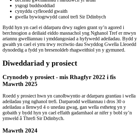
ysgogi buddsoddiad
cynyddu cyfleoedd gwaith
gwella bywiogrwydd canol trefi Sir Ddinbych
Bydd hyn yn cael ei ddarparu drwy raglen grant sy’n agored i
berchnogion a deiliaid eiddo masnachol yng Nghanol Tref er mwyn
ariannu gwelliannau i ymddangosiad a hyfywedd adeiladau. Bydd y
gwaith yn cael ei yrru trwy recriwtio dau Swyddog Gwella Lleoedd
dynodedig a fydd yn bresenoldeb rhagweithiol yn y gymuned.
Diweddariad y prosiect
Crynodeb y prosiect - mis Rhagfyr 2022 i fis
Mawrth 2025
Roedd y prosiect hwn yn canolbwyntio ar ddarparu grantiau i wella
adeiladau yng nghanol trefi. Darparodd welliannau i dros 30 o
adeiladau a llenwyd 4 o unedau gwag, gan wella estheteg yn y
gobaith y bydd hyn yn cael effaith gadarnhaol ar nifer y bobl sy’n
ymweld â Threfi Sir Ddinbych.
Mawrth 2024