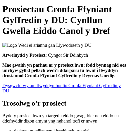
Prosiectau Cronfa Ffyniant
Gyffredin y DU: Cynllun
Gwella Eiddo Canol y Dref
Arweinydd y Prosiect:
Cyngor Sir Ddinbych
Mae gwaith yn parhau ar y prosiect hwn; fodd bynnag nid oes
unrhyw gyllid pellach wedi’i ddarparu tu hwnt i flwyddyn
drosiannol Cronfa Ffyniant Gyffredin y Deyrnas Unedig.
Dysgwch fwy am flwyddyn bontio Cronfa Ffyniant Gyffredin y
DU
.
Trosolwg o’r prosiect
Bydd y prosiect hwn yn targedu eiddo gwag, blêr neu eiddo na
ddefnyddir digon arnynt yng nghanol trefi er mwyn:
dechrau gwelliannau i harddwch yr ardal