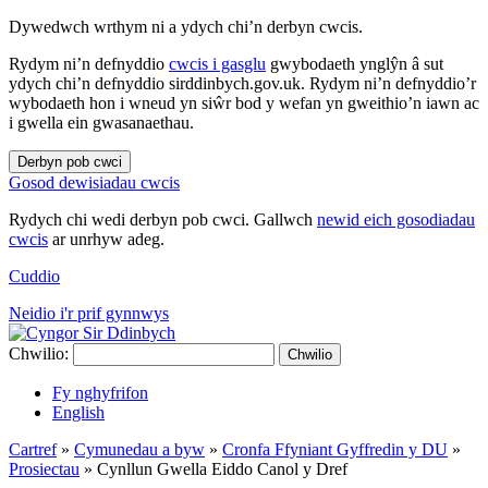
Dywedwch wrthym ni a ydych chi’n derbyn cwcis.
Rydym ni’n defnyddio
cwcis i gasglu
gwybodaeth ynglŷn â sut
ydych chi’n defnyddio sirddinbych.gov.uk. Rydym ni’n defnyddio’r
wybodaeth hon i wneud yn siŵr bod y wefan yn gweithio’n iawn ac
i gwella ein gwasanaethau.
Derbyn pob cwci
Gosod dewisiadau cwcis
Rydych chi wedi derbyn pob cwci. Gallwch
newid eich gosodiadau
cwcis
ar unrhyw adeg.
Cuddio
Neidio i'r prif gynnwys
Chwilio:
Chwilio
Fy nghyfrifon
English
Cartref
»
Cymunedau a byw
»
Cronfa Ffyniant Gyffredin y DU
»
Prosiectau
»
Cynllun Gwella Eiddo Canol y Dref