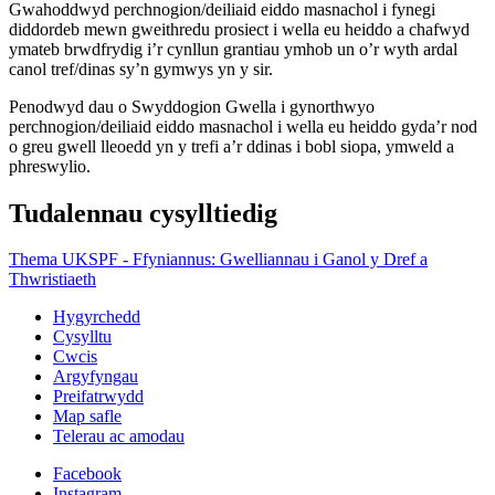
Gwahoddwyd perchnogion/deiliaid eiddo masnachol i fynegi
diddordeb mewn gweithredu prosiect i wella eu heiddo a chafwyd
ymateb brwdfrydig i’r cynllun grantiau ymhob un o’r wyth ardal
canol tref/dinas sy’n gymwys yn y sir.
Penodwyd dau o Swyddogion Gwella i gynorthwyo
perchnogion/deiliaid eiddo masnachol i wella eu heiddo gyda’r nod
o greu gwell lleoedd yn y trefi a’r ddinas i bobl siopa, ymweld a
phreswylio.
Tudalennau cysylltiedig
Thema UKSPF - Ffyniannus: Gwelliannau i Ganol y Dref a
Thwristiaeth
Hygyrchedd
Cysylltu
Cwcis
Argyfyngau
Preifatrwydd
Map safle
Telerau ac amodau
Facebook
Instagram