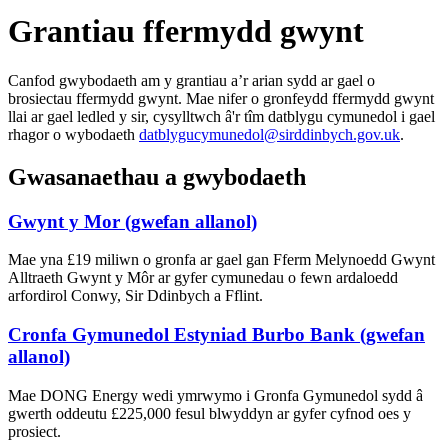
Grantiau ffermydd gwynt
Canfod gwybodaeth am y grantiau a’r arian sydd ar gael o
brosiectau ffermydd gwynt. Mae nifer o gronfeydd ffermydd gwynt
llai ar gael ledled y sir, cysylltwch â'r tîm datblygu cymunedol i gael
rhagor o wybodaeth
datblygucymunedol@sirddinbych.gov.uk
.
Gwasanaethau a gwybodaeth
Gwynt y Mor (gwefan allanol)
Mae yna £19 miliwn o gronfa ar gael gan Fferm Melynoedd Gwynt
Alltraeth Gwynt y Môr ar gyfer cymunedau o fewn ardaloedd
arfordirol Conwy, Sir Ddinbych a Fflint.
Cronfa Gymunedol Estyniad Burbo Bank (gwefan
allanol)
Mae DONG Energy wedi ymrwymo i Gronfa Gymunedol sydd â
gwerth oddeutu £225,000 fesul blwyddyn ar gyfer cyfnod oes y
prosiect.