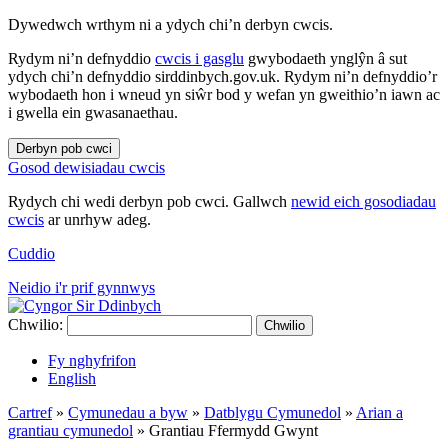
Dywedwch wrthym ni a ydych chi’n derbyn cwcis.
Rydym ni’n defnyddio
cwcis i gasglu
gwybodaeth ynglŷn â sut
ydych chi’n defnyddio sirddinbych.gov.uk. Rydym ni’n defnyddio’r
wybodaeth hon i wneud yn siŵr bod y wefan yn gweithio’n iawn ac
i gwella ein gwasanaethau.
Derbyn pob cwci
Gosod dewisiadau cwcis
Rydych chi wedi derbyn pob cwci. Gallwch
newid eich gosodiadau
cwcis
ar unrhyw adeg.
Cuddio
Neidio i'r prif gynnwys
Chwilio:
Chwilio
Fy nghyfrifon
English
Cartref
»
Cymunedau a byw
»
Datblygu Cymunedol
»
Arian a
grantiau cymunedol
»
Grantiau Ffermydd Gwynt