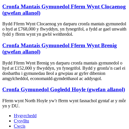
Cronfa Mantais Gymunedol Fferm Wynt Clocaenog
(gwefan allanol)
Bydd Fferm Wynt Clocaenog yn darparu cronfa mantais gymunedol
o hyd at £768,000 y flwyddyn, yn fynegrifol, a fydd ar gael unwaith
fydd y fferm wynt yn gwbl weithredol.
Cronfa Mantais Gymunedol Fferm Wynt Brenig
(gwefan allanol)
Bydd Fferm Wynt Brenig yn darparu cronfa mantais gymunedol o
hyd at £152,000 y flwyddyn, yn fynegrifol. Bydd y gronfa’n cael ei
dosbarthu i gymunedau lleol a grwpiau ar gyfer dibenion
amgylcheddol, economaidd-gymdeithasol ac addysgol.
Cronfa Gymunedol Gogledd Hoyle (gwefan allanol)
Fferm wynt North Hoyle yw'r fferm wynt fasnachol gyntaf ar y môr
yn y DU.
Hygyrchedd
Cysylltu
Cwcis