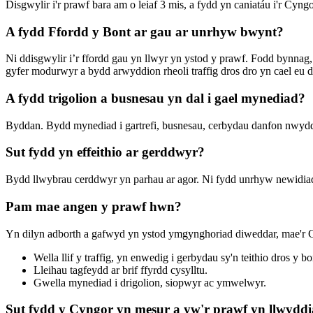
Disgwylir i'r prawf bara am o leiaf 3 mis, a fydd yn caniatáu i'r Cyng
A fydd Ffordd y Bont ar gau ar unrhyw bwynt?
Ni ddisgwylir i’r ffordd gau yn llwyr yn ystod y prawf. Fodd bynnag, 
gyfer modurwyr a bydd arwyddion rheoli traffig dros dro yn cael eu 
A fydd trigolion a busnesau yn dal i gael mynediad?
Byddan. Bydd mynediad i gartrefi, busnesau, cerbydau danfon nwydd
Sut fydd yn effeithio ar gerddwyr?
Bydd llwybrau cerddwyr yn parhau ar agor. Ni fydd unrhyw newidiada
Pam mae angen y prawf hwn?
Yn dilyn adborth a gafwyd yn ystod ymgynghoriad diweddar, mae'r C
Wella llif y traffig, yn enwedig i gerbydau sy'n teithio dros y b
Lleihau tagfeydd ar brif ffyrdd cysylltu.
Gwella mynediad i drigolion, siopwyr ac ymwelwyr.
Sut fydd y Cyngor yn mesur a yw'r prawf yn llwydd