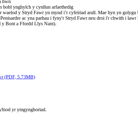
un hwn
 bobl ynghylch y cynllun arfaethedig
r waelod y Stryd Fawr yn mynd i’r cyfeiriad arall. Mae hyn yn golygu 
 Penisardre ac yna parhau i fyny'r Stryd Fawr neu droi i'r chwith i l
d y Bont a Ffordd Llys Nant).
Fawr (PDF, 5.73MB)
gyfnod yr ymgynghoriad.