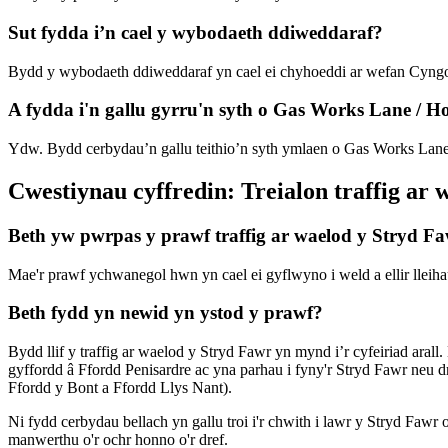
Sut fydda i’n cael y wybodaeth ddiweddaraf?
Bydd y wybodaeth ddiweddaraf yn cael ei chyhoeddi ar wefan Cyngor S
A fydda i'n gallu gyrru'n syth o Gas Works Lane / H
Ydw. Bydd cerbydau’n gallu teithio’n syth ymlaen o Gas Works Lane 
Cwestiynau cyffredin: Treialon traffig a
Beth yw pwrpas y prawf traffig ar waelod y Stryd F
Mae'r prawf ychwanegol hwn yn cael ei gyflwyno i weld a ellir lleih
Beth fydd yn newid yn ystod y prawf?
Bydd llif y traffig ar waelod y Stryd Fawr yn mynd i’r cyfeiriad ara
gyffordd â Ffordd Penisardre ac yna parhau i fyny'r Stryd Fawr neu d
Ffordd y Bont a Ffordd Llys Nant).
Ni fydd cerbydau bellach yn gallu troi i'r chwith i lawr y Stryd Fawr
manwerthu o'r ochr honno o'r dref.