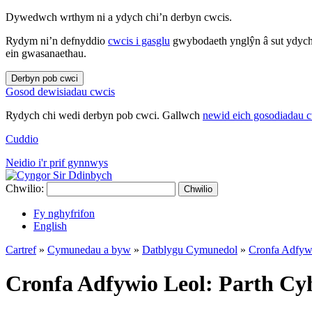
Dywedwch wrthym ni a ydych chi’n derbyn cwcis.
Rydym ni’n defnyddio
cwcis i gasglu
gwybodaeth ynglŷn â sut ydych 
ein gwasanaethau.
Derbyn pob cwci
Gosod dewisiadau cwcis
Rydych chi wedi derbyn pob cwci. Gallwch
newid eich gosodiadau 
Cuddio
Neidio i'r prif gynnwys
Chwilio:
Chwilio
Fy nghyfrifon
English
Cartref
»
Cymunedau a byw
»
Datblygu Cymunedol
»
Cronfa Adfyw
Cronfa Adfywio Leol: Parth Cy