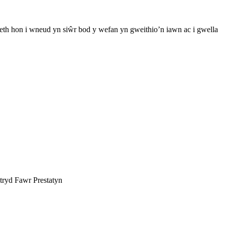
th hon i wneud yn siŵr bod y wefan yn gweithio’n iawn ac i gwella
tryd Fawr Prestatyn