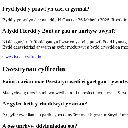
Pryd fydd y prawf yn cael ei gynnal?
Bydd y prawf yn dechrau ddydd Gwener 26 Mehefin 2026. Rhoddir rh
A fydd Ffordd y Bont ar gau ar unrhyw bwynt?
Ni ddisgwylir i’r ffordd gau yn llwyr yn ystod y prawf. Fodd bynnag
Bydd dargyfeiriad ar waith ar gyfer modurwyr a bydd arwyddion rheol
Cwestiynau cyffredin
Cwestiynau cyffredin
Faint o arian mae Prestatyn wedi ei gael gan Lywodr
Mae ychydig dros £3 miliwn wedi ei roi i'r prosiect hwn i wella Stryd
Ar gyfer beth y rhoddwyd yr arian?
Ar gyfer gwelliannau parth cyhoeddus 960 metr Sgwâr ar Stryd Fawr 
A oes unrhyw ddyluniadau eto?