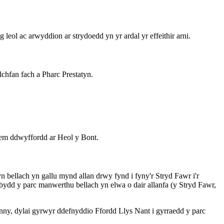
ol ac arwyddion ar strydoedd yn yr ardal yr effeithir arni.
chfan fach a Pharc Prestatyn.
stem ddwyffordd ar Heol y Bont.
n bellach yn gallu mynd allan drwy fynd i fyny'r Stryd Fawr i'r
bydd y parc manwerthu bellach yn elwa o dair allanfa (y Stryd Fawr,
hynny, dylai gyrwyr ddefnyddio Ffordd Llys Nant i gyrraedd y parc