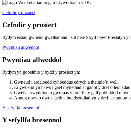
Cefndir y prosiect
Cefndir y prosiect
Rydym eisiau gwneud gwelliannau i sut mae Stryd Fawr Prestatyn yn 
Pwyntiau allweddol
Pwyntiau allweddol
Rydym yn gobeithio y bydd y prosiect yn:
Gwneud i ardaloedd cyhoeddus edrych a theimlo’n well.
Ei gwneud yn haws i gael mynediad at ganol y dref o leoliadau 
Gwella arwyddion o gwmpas y dref fel y gall pobl ddod o hyd 
Annog mwy o dwristiaeth a buddsoddiad yn y dref, ac annog p
Y sefyllfa bresennol
Y sefyllfa bresennol