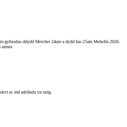
dro m gyfnodau ddydd Mercher 24ain a dydd Iau 25ain Mehefin 2026.
b amser.
iect ac nid adeiladu yn unig.