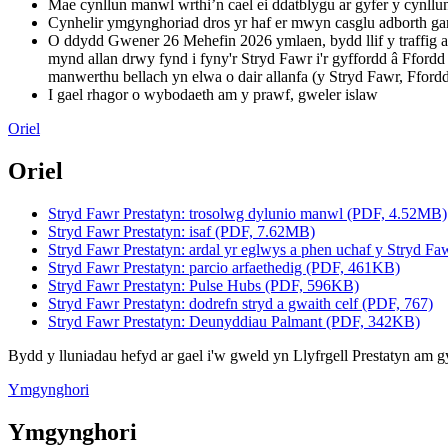
Mae cynllun manwl wrthi’n cael ei ddatblygu ar gyfer y cynll
Cynhelir ymgynghoriad dros yr haf er mwyn casglu adborth gan
O ddydd Gwener 26 Mehefin 2026 ymlaen, bydd llif y traffig a
mynd allan drwy fynd i fyny'r Stryd Fawr i'r gyffordd â Ffordd
manwerthu bellach yn elwa o dair allanfa (y Stryd Fawr, Fford
I gael rhagor o wybodaeth am y prawf, gweler islaw
Oriel
Oriel
Stryd Fawr Prestatyn: trosolwg dylunio manwl (PDF, 4.52MB)
Stryd Fawr Prestatyn: isaf (PDF, 7.62MB)
Stryd Fawr Prestatyn: ardal yr eglwys a phen uchaf y Stryd 
Stryd Fawr Prestatyn: parcio arfaethedig (PDF, 461KB)
Stryd Fawr Prestatyn: Pulse Hubs (PDF, 596KB)
Stryd Fawr Prestatyn: dodrefn stryd a gwaith celf (PDF, 767)
Stryd Fawr Prestatyn: Deunyddiau Palmant (PDF, 342KB)
Bydd y lluniadau hefyd ar gael i'w gweld yn Llyfrgell Prestatyn am 
Ymgynghori
Ymgynghori