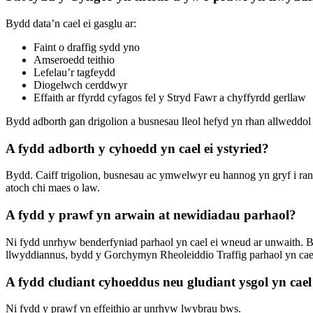
Bydd data’n cael ei gasglu ar:
Faint o draffig sydd yno
Amseroedd teithio
Lefelau’r tagfeydd
Diogelwch cerddwyr
Effaith ar ffyrdd cyfagos fel y Stryd Fawr a chyffyrdd gerllaw
Bydd adborth gan drigolion a busnesau lleol hefyd yn rhan allweddol o
A fydd adborth y cyhoedd yn cael ei ystyried?
Bydd. Caiff trigolion, busnesau ac ymwelwyr eu hannog yn gryf i ra
atoch chi maes o law.
A fydd y prawf yn arwain at newidiadau parhaol?
Ni fydd unrhyw benderfyniad parhaol yn cael ei wneud ar unwaith.
llwyddiannus, bydd y Gorchymyn Rheoleiddio Traffig parhaol yn cael
A fydd cludiant cyhoeddus neu gludiant ysgol yn cael 
Ni fydd y prawf yn effeithio ar unrhyw lwybrau bws.