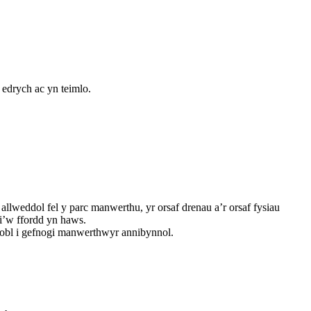
edrych ac yn teimlo.
allweddol fel y parc manwerthu, yr orsaf drenau a’r orsaf fysiau
i’w ffordd yn haws.
obl i gefnogi manwerthwyr annibynnol.