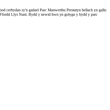
bod cerbydau sy'n gadael Parc Manwerthu Prestatyn bellach yn gallu
awr Ffordd Llys Nant. Bydd y newid hwn yn golygu y bydd y parc