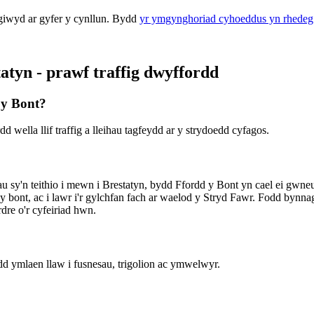
giwyd ar gyfer y cynllun. Bydd
yr ymgynghoriad cyhoeddus yn rhedeg
atyn - prawf traffig dwyffordd
 y Bont?
wella llif traffig a lleihau tagfeydd ar y strydoedd cyfagos.
au sy'n teithio i mewn i Brestatyn, bydd Ffordd y Bont yn cael ei gw
 y bont, ac i lawr i'r gylchfan fach ar waelod y Stryd Fawr. Fodd bynnag,
dre o'r cyfeiriad hwn.
d ymlaen llaw i fusnesau, trigolion ac ymwelwyr.