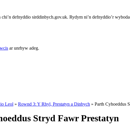
chi’n defnyddio sirddinbych.gov.uk. Rydym ni’n defnyddio’r wybodae
cwcis
ar unrhyw adeg.
io Leol
»
Rownd 3: Y Rhyl, Prestatyn a Dinbych
»
Parth Cyhoeddus S
hoeddus Stryd Fawr Prestatyn