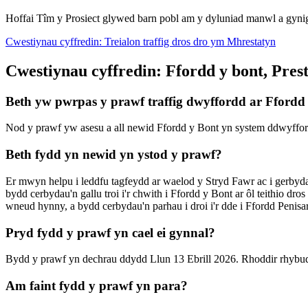
Hoffai Tîm y Prosiect glywed barn pobl am y dyluniad manwl a gyni
Cwestiynau cyffredin: Treialon traffig dros dro ym Mhrestatyn
Cwestiynau cyffredin: Ffordd y bont, Prest
Beth yw pwrpas y prawf traffig dwyffordd ar Ffordd
Nod y prawf yw asesu a all newid Ffordd y Bont yn system ddwyffordd 
Beth fydd yn newid yn ystod y prawf?
Er mwyn helpu i leddfu tagfeydd ar waelod y Stryd Fawr ac i gerbyd
bydd cerbydau'n gallu troi i'r chwith i Ffordd y Bont ar ôl teithio dros
wneud hynny, a bydd cerbydau'n parhau i droi i'r dde i Ffordd Penisar
Pryd fydd y prawf yn cael ei gynnal?
Bydd y prawf yn dechrau ddydd Llun 13 Ebrill 2026. Rhoddir rhybud
Am faint fydd y prawf yn para?