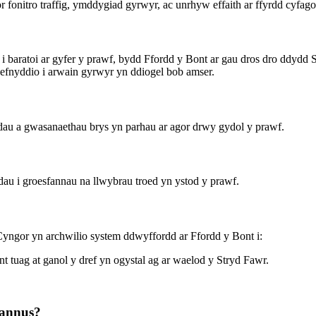
or fonitro traffig, ymddygiad gyrwyr, ac unrhyw effaith ar ffyrdd cyfago
i baratoi ar gyfer y prawf, bydd Ffordd y Bont ar gau dros dro ddydd S
defnyddio i arwain gyrwyr yn ddiogel bob amser.
au a gwasanaethau brys yn parhau ar agor drwy gydol y prawf.
u i groesfannau na llwybrau troed yn ystod y prawf.
yngor yn archwilio system ddwyffordd ar Ffordd y Bont i:
ont tuag at ganol y dref yn ogystal ag ar waelod y Stryd Fawr.
iannus?