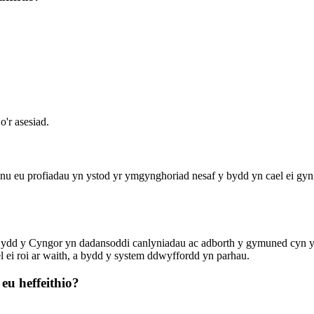
'r asesiad.
nnu eu profiadau yn ystod yr ymgynghoriad nesaf y bydd yn cael ei gy
 Bydd y Cyngor yn dadansoddi canlyniadau ac adborth y gymuned cyn 
 ei roi ar waith, a bydd y system ddwyffordd yn parhau.
eu heffeithio?