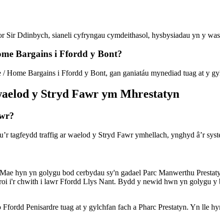
ir Ddinbych, sianeli cyfryngau cymdeithasol, hysbysiadau yn y wasg le
ome Bargains i Ffordd y Bont?
/ Home Bargains i Ffordd y Bont, gan ganiatáu mynediad tuag at y gyl
r waelod y Stryd Fawr ym Mhrestatyn
awr?
au’r tagfeydd traffig ar waelod y Stryd Fawr ymhellach, ynghyd â’r sy
ll. Mae hyn yn golygu bod cerbydau sy'n gadael Parc Manwerthu Prestaty
roi i'r chwith i lawr Ffordd Llys Nant. Bydd y newid hwn yn golygu y 
 o Ffordd Penisardre tuag at y gylchfan fach a Pharc Prestatyn. Yn lle 