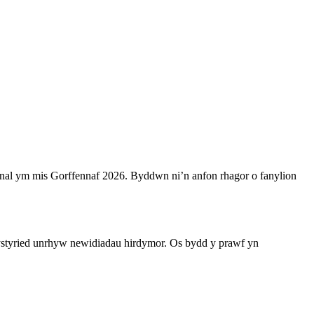
nnal ym mis Gorffennaf 2026. Byddwn ni’n anfon rhagor o fanylion
ystyried unrhyw newidiadau hirdymor. Os bydd y prawf yn