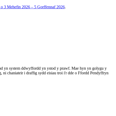
 o 3 Mehefin 2026 – 5 Gorffennaf 2026
.
neud yn system ddwyffordd yn ystod y prawf. Mae hyn yn golygu y
 ni chaniateir i draffig sydd eisiau troi i'r dde o Ffordd Pendyffryn