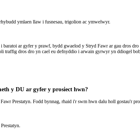
ybudd ymlaen llaw i fusnesau, trigolion ac ymwelwyr.
, i baratoi ar gyfer y prawf, bydd gwaelod y Stryd Fawr ar gau dros 
i traffig dros dro yn cael eu defnyddio i arwain gyrwyr yn ddiogel bo
aeth y DU ar gyfer y prosiect hwn?
 Fawr Prestatyn. Fodd bynnag, rhaid i'r swm hwn dalu holl gostau'r pros
Prestatyn.