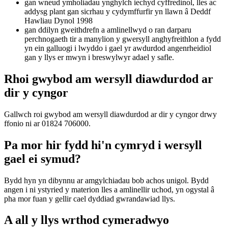
gan wneud ymholiadau ynghylch iechyd cyffredinol, lles ac
addysg plant gan sicrhau y cydymffurfir yn llawn â Deddf
Hawliau Dynol 1998
gan ddilyn gweithdrefn a amlinellwyd o ran darparu
perchnogaeth tir a manylion y gwersyll anghyfreithlon a fydd
yn ein galluogi i lwyddo i gael yr awdurdod angenrheidiol
gan y llys er mwyn i breswylwyr adael y safle.
Rhoi gwybod am wersyll diawdurdod ar
dir y cyngor
Gallwch roi gwybod am wersyll diawdurdod ar dir y cyngor
drwy
ffonio ni ar 01824 706000.
Pa mor hir fydd hi'n cymryd i wersyll
gael ei symud?
Bydd hyn yn dibynnu ar amgylchiadau bob achos unigol. Bydd
angen i ni ystyried y materion lles a amlinellir uchod, yn ogystal â
pha mor fuan y gellir cael dyddiad gwrandawiad llys.
A all y llys wrthod cymeradwyo