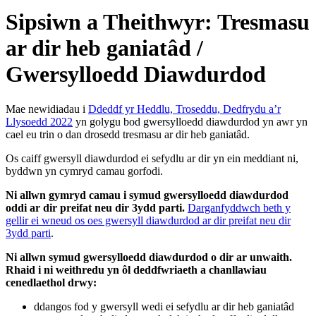
Sipsiwn a Theithwyr: Tresmasu
ar dir heb ganiatâd /
Gwersylloedd Diawdurdod
Mae newidiadau i
Ddeddf yr Heddlu, Troseddu, Dedfrydu a’r
Llysoedd 2022
yn golygu bod gwersylloedd diawdurdod yn awr yn
cael eu trin o dan drosedd tresmasu ar dir heb ganiatâd.
Os caiff gwersyll diawdurdod ei sefydlu ar dir yn ein meddiant ni,
byddwn yn cymryd camau gorfodi.
Ni allwn gymryd camau i symud gwersylloedd diawdurdod
oddi ar dir preifat neu dir 3ydd parti.
Darganfyddwch beth y
gellir ei wneud os oes gwersyll diawdurdod ar dir preifat neu dir
3ydd parti
.
Ni allwn symud gwersylloedd diawdurdod o dir ar unwaith.
Rhaid i ni weithredu yn ôl deddfwriaeth a chanllawiau
cenedlaethol drwy:
ddangos fod y gwersyll wedi ei sefydlu ar dir heb ganiatâd