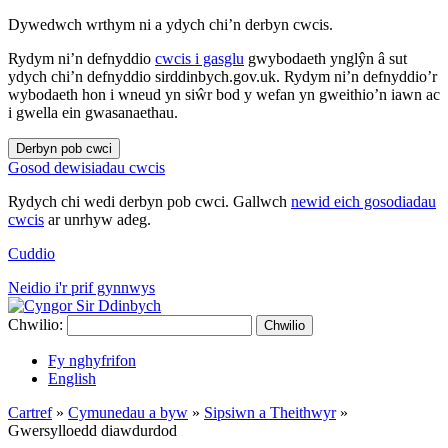
Dywedwch wrthym ni a ydych chi’n derbyn cwcis.
Rydym ni’n defnyddio
cwcis i gasglu
gwybodaeth ynglŷn â sut
ydych chi’n defnyddio sirddinbych.gov.uk. Rydym ni’n defnyddio’r
wybodaeth hon i wneud yn siŵr bod y wefan yn gweithio’n iawn ac
i gwella ein gwasanaethau.
Derbyn pob cwci
Gosod dewisiadau cwcis
Rydych chi wedi derbyn pob cwci. Gallwch
newid eich gosodiadau
cwcis
ar unrhyw adeg.
Cuddio
Neidio i'r prif gynnwys
Chwilio:
Chwilio
Fy nghyfrifon
English
Cartref
»
Cymunedau a byw
»
Sipsiwn a Theithwyr
»
Gwersylloedd diawdurdod