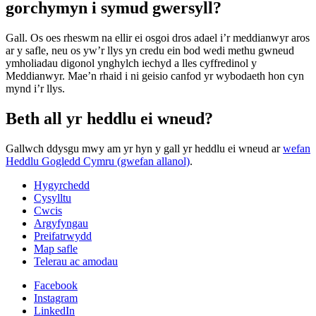
gorchymyn i symud gwersyll?
Gall. Os oes rheswm na ellir ei osgoi dros adael i’r meddianwyr aros
ar y safle, neu os yw’r llys yn credu ein bod wedi methu gwneud
ymholiadau digonol ynghylch iechyd a lles cyffredinol y
Meddianwyr. Mae’n rhaid i ni geisio canfod yr wybodaeth hon cyn
mynd i’r llys.
Beth all yr heddlu ei wneud?
Gallwch ddysgu mwy am yr hyn y gall yr heddlu ei wneud ar
wefan
Heddlu Gogledd Cymru (gwefan allanol)
.
Hygyrchedd
Cysylltu
Cwcis
Argyfyngau
Preifatrwydd
Map safle
Telerau ac amodau
Facebook
Instagram
LinkedIn