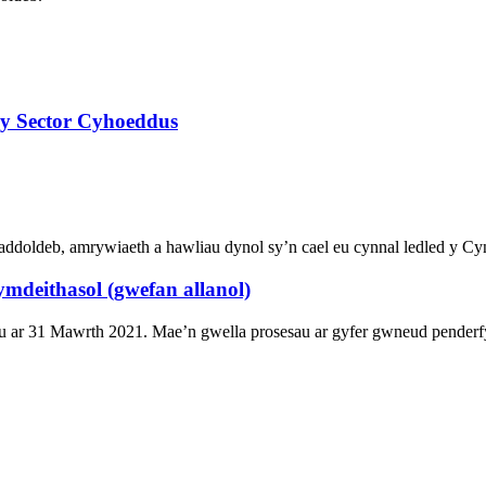
y Sector Cyhoeddus
addoldeb, amrywiaeth a hawliau dynol sy’n cael eu cynnal ledled y Cy
deithasol (gwefan allanol)
r 31 Mawrth 2021. Mae’n gwella prosesau ar gyfer gwneud penderfyn