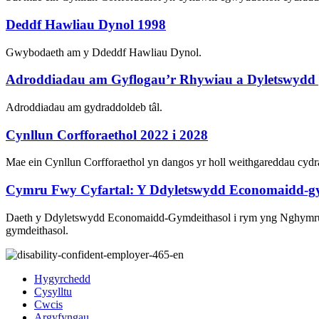
Deddf Hawliau Dynol 1998
Gwybodaeth am y Ddeddf Hawliau Dynol.
Adroddiadau am Gyflogau’r Rhywiau a Dyletswydd 
Adroddiadau am gydraddoldeb tâl.
Cynllun Corfforaethol 2022 i 2028
Mae ein Cynllun Corfforaethol yn dangos yr holl weithgareddau cydr
Cymru Fwy Cyfartal: Y Ddyletswydd Economaidd-gym
Daeth y Ddyletswydd Economaidd-Gymdeithasol i rym yng Nghymru a
gymdeithasol.
Hygyrchedd
Cysylltu
Cwcis
Argyfyngau