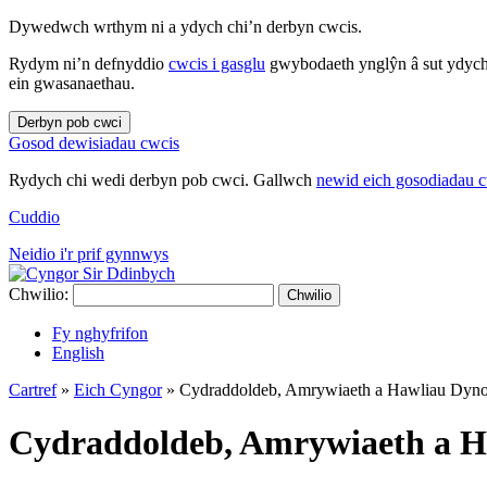
Dywedwch wrthym ni a ydych chi’n derbyn cwcis.
Rydym ni’n defnyddio
cwcis i gasglu
gwybodaeth ynglŷn â sut ydych 
ein gwasanaethau.
Derbyn pob cwci
Gosod dewisiadau cwcis
Rydych chi wedi derbyn pob cwci. Gallwch
newid eich gosodiadau 
Cuddio
Neidio i'r prif gynnwys
Chwilio:
Chwilio
Fy nghyfrifon
English
Cartref
»
Eich Cyngor
»
Cydraddoldeb, Amrywiaeth a Hawliau Dyno
Cydraddoldeb, Amrywiaeth a H