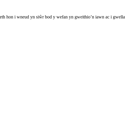
th hon i wneud yn siŵr bod y wefan yn gweithio’n iawn ac i gwella