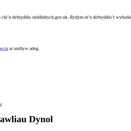
chi’n defnyddio sirddinbych.gov.uk. Rydym ni’n defnyddio’r wybodae
cwcis
ar unrhyw adeg.
l
awliau Dynol