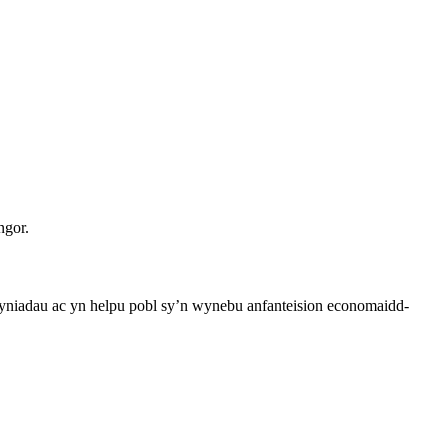
ngor.
iadau ac yn helpu pobl sy’n wynebu anfanteision economaidd-