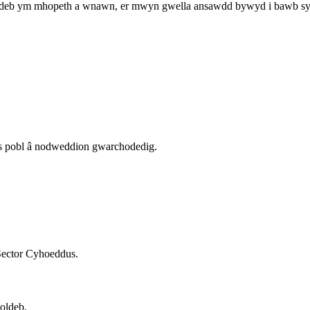
eb ym mhopeth a wnawn, er mwyn gwella ansawdd bywyd i bawb sy'n
 pobl â nodweddion gwarchodedig.
Sector Cyhoeddus.
oldeb.