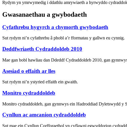
Rydym yn ymrwymedig i ddathlu amrywiaeth a hyrwyddo cydraddold
Gwasanaethau a gwybodaeth
Cyfathrebu hygyrch a chymorth gwybodaeth
Sut rydym ni’n cyfathrebu â phobl a’r fformatau y gallwn eu cynnig.
Deddfwriaeth Cydraddoldeb 2010
Mae gan bobl hawliau dan Ddeddf Cydraddoldeb 2010, gan gynnwys
Asesiad o effaith ar lles
Sut rydym ni’n ystyried effaith ein gwaith.
Monitro cydraddoldeb
Monitro cydraddoldeb, gan gynnwys ein Hadroddiad Dyletswydd y 
Cynllun ac amcanion cydraddoldeb
Sut mae ein Cynllun Corfforaethol yn cyflawni egwyddorion cydradd