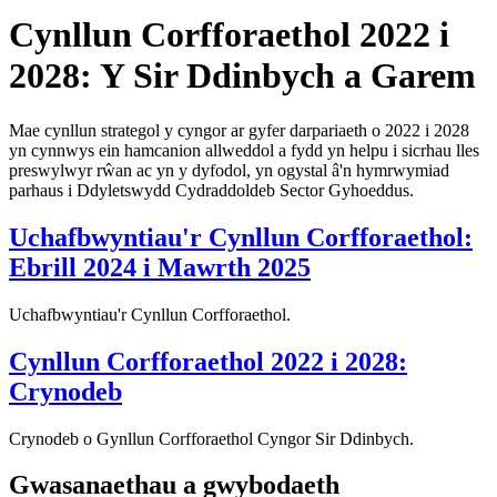
Cynllun Corfforaethol 2022 i
2028: Y Sir Ddinbych a Garem
Mae cynllun strategol y cyngor ar gyfer darpariaeth o 2022 i 2028
yn cynnwys ein hamcanion allweddol a fydd yn helpu i sicrhau lles
preswylwyr rŵan ac yn y dyfodol, yn ogystal â'n hymrwymiad
parhaus i Ddyletswydd Cydraddoldeb Sector Gyhoeddus.
Uchafbwyntiau'r Cynllun Corfforaethol:
Ebrill 2024 i Mawrth 2025
Uchafbwyntiau'r Cynllun Corfforaethol.
Cynllun Corfforaethol 2022 i 2028:
Crynodeb
Crynodeb o Gynllun Corfforaethol Cyngor Sir Ddinbych.
Gwasanaethau a gwybodaeth