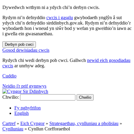
Dywedwch wrthym ni a ydych chi’n derbyn cwcis.
Rydym ni’n defnyddio
cwcis i gasglu
gwybodaeth ynglŷn â sut
ydych chi’n defnyddio sirddinbych.gov.uk. Rydym ni’n defnyddio’r
wybodaeth hon i wneud yn siŵr bod y wefan yn gweithio’n iawn ac
i gwella ein gwasanaethau.
Derbyn pob cwci
Gosod dewisiadau cwcis
Rydych chi wedi derbyn pob cwci. Gallwch
newid eich gosodiadau
cwcis
ar unrhyw adeg.
Cuddio
Neidio i'r prif gynnwys
Chwilio:
Chwilio
Fy nghyfrifon
English
Cartref
»
Eich Cyngor
»
Strategaethau, cynlluniau a pholisïau
»
Cynlluniau
»
Cynllun Corfforaethol