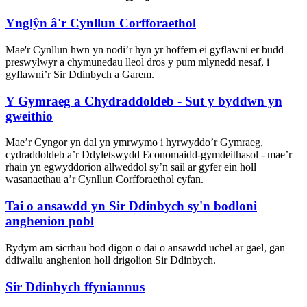
Ynglŷn â'r Cynllun Corfforaethol
Mae'r Cynllun hwn yn nodi’r hyn yr hoffem ei gyflawni er budd
preswylwyr a chymunedau lleol dros y pum mlynedd nesaf, i
gyflawni’r Sir Ddinbych a Garem.
Y Gymraeg a Chydraddoldeb - Sut y byddwn yn
gweithio
Mae’r Cyngor yn dal yn ymrwymo i hyrwyddo’r Gymraeg,
cydraddoldeb a’r Ddyletswydd Economaidd-gymdeithasol - mae’r
rhain yn egwyddorion allweddol sy’n sail ar gyfer ein holl
wasanaethau a’r Cynllun Corfforaethol cyfan.
Tai o ansawdd yn Sir Ddinbych sy'n bodloni
anghenion pobl
Rydym am sicrhau bod digon o dai o ansawdd uchel ar gael, gan
ddiwallu anghenion holl drigolion Sir Ddinbych.
Sir Ddinbych ffyniannus