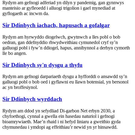
Rydym am gefnogi adferiad yn dilyn y pandemig, gan gynnwys
manteisio ar gyfleoedd i alluogi trigolion i gael mynediad at
gyflogaeth ac incwm da.
Sir Ddinbych iachach, hapusach a gofalgar
Rydym am hyrwyddo diogelwch, gwytnwch a lles pobl o bob
oedran, gan ddefnyddio rhwydweithiau cymunedol cryf sy’n
galluogi pobl i fyw’n ddiogel, hapus, annibynnol a derbyn cymorth
lle bo angen.
Sir Ddinbych sy'n dysgu a thyfu
Rydym am gefnogi darpariaeth dysgu a hyfforddi o ansawdd sy’n
galluogi pobl o bob oed i gyflawni eu llawn botensial, yn bersonol
ac yn broffesiynol.
Sir Ddinbych wyrddach
Rydym am ddod yn sefydliad Di-garbon Net erbyn 2030, a
chyfoethogi, cynnal a gwella ein hasedau naturiol i gefnogi
bioamrywiaeth. Mae’n rhaid i ni hefyd liniaru a gweithio gyda
chymunedau i ymdopi ag effeithiau’r newid yn yr hinsawdd.