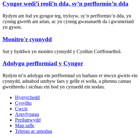
Cyngor wedi’i reoli’n dda, sy’n perfformio’n dda
Rydym am fod yn gyngor teg, tryloyw, sy’n perfformio’n dda, yn
cynnig gwerth am arian, ac yn cynnig gwasanaeth da i gwsmeriaid
yn gyson.
Monitro'r cynnydd
Sut y byddwn yn monitro cynnydd y Cynllun Corfforaethol.
Adolygu perfformiad y Cyngor
Rydym ni’n adolygu ein perfformiad yn barhaus er mwyn gwirio ein
cynnydd, adnabod unrhyw faes y gellir ei wella, a phennu camau
gweithredu i sicrhau ein bod yn cyrraedd ein nodau.
Hygyrchedd
Cysylltu
Cwcis
Argyfyngau
Preifatrwydd
Map safle
Telerau ac amodau