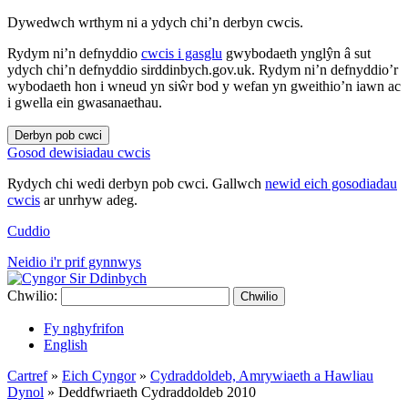
Dywedwch wrthym ni a ydych chi’n derbyn cwcis.
Rydym ni’n defnyddio
cwcis i gasglu
gwybodaeth ynglŷn â sut
ydych chi’n defnyddio sirddinbych.gov.uk. Rydym ni’n defnyddio’r
wybodaeth hon i wneud yn siŵr bod y wefan yn gweithio’n iawn ac
i gwella ein gwasanaethau.
Derbyn pob cwci
Gosod dewisiadau cwcis
Rydych chi wedi derbyn pob cwci. Gallwch
newid eich gosodiadau
cwcis
ar unrhyw adeg.
Cuddio
Neidio i'r prif gynnwys
Chwilio:
Chwilio
Fy nghyfrifon
English
Cartref
»
Eich Cyngor
»
Cydraddoldeb, Amrywiaeth a Hawliau
Dynol
»
Deddfwriaeth Cydraddoldeb 2010