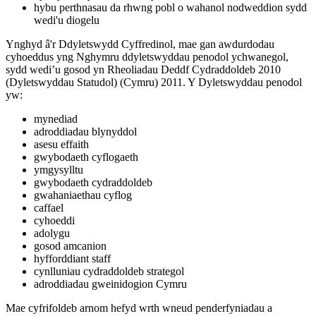
hybu perthnasau da rhwng pobl o wahanol nodweddion sydd
wedi'u diogelu
Ynghyd â'r Ddyletswydd Cyffredinol, mae gan awdurdodau
cyhoeddus yng Nghymru ddyletswyddau penodol ychwanegol,
sydd wedi’u gosod yn Rheoliadau Deddf Cydraddoldeb 2010
(Dyletswyddau Statudol) (Cymru) 2011. Y Dyletswyddau penodol
yw:
mynediad
adroddiadau blynyddol
asesu effaith
gwybodaeth cyflogaeth
ymgysylltu
gwybodaeth cydraddoldeb
gwahaniaethau cyflog
caffael
cyhoeddi
adolygu
gosod amcanion
hyfforddiant staff
cynlluniau cydraddoldeb strategol
adroddiadau gweinidogion Cymru
Mae cyfrifoldeb arnom hefyd wrth wneud penderfyniadau a