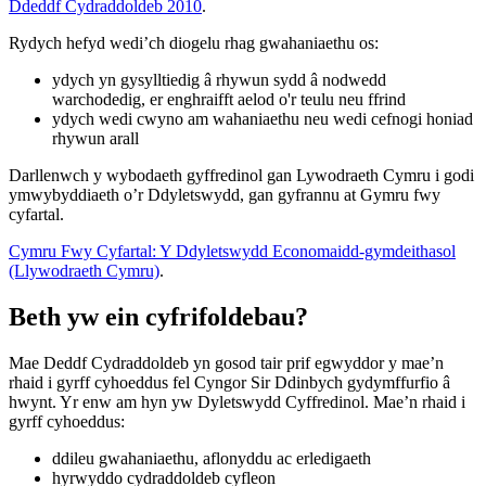
Ddeddf Cydraddoldeb 2010
.
Rydych hefyd wedi’ch diogelu rhag gwahaniaethu os:
ydych yn gysylltiedig â rhywun sydd â nodwedd
warchodedig, er enghraifft aelod o'r teulu neu ffrind
ydych wedi cwyno am wahaniaethu neu wedi cefnogi honiad
rhywun arall
Darllenwch y wybodaeth gyffredinol gan Lywodraeth Cymru i godi
ymwybyddiaeth o’r Ddyletswydd, gan gyfrannu at Gymru fwy
cyfartal.
Cymru Fwy Cyfartal: Y Ddyletswydd Economaidd-gymdeithasol
(Llywodraeth Cymru)
.
Beth yw ein cyfrifoldebau?
Mae Deddf Cydraddoldeb yn gosod tair prif egwyddor y mae’n
rhaid i gyrff cyhoeddus fel Cyngor Sir Ddinbych gydymffurfio â
hwynt. Yr enw am hyn yw Dyletswydd Cyffredinol. Mae’n rhaid i
gyrff cyhoeddus:
ddileu gwahaniaethu, aflonyddu ac erledigaeth
hyrwyddo cydraddoldeb cyfleon