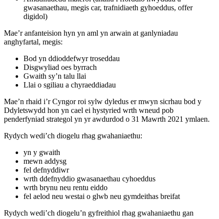
gwasanaethau, megis car, trafnidiaeth gyhoeddus, offer
digidol)
Mae’r anfanteision hyn yn aml yn arwain at ganlyniadau
anghyfartal, megis:
Bod yn ddioddefwyr troseddau
Disgwyliad oes byrrach
Gwaith sy’n talu llai
Llai o sgiliau a chyraeddiadau
Mae’n rhaid i’r Cyngor roi sylw dyledus er mwyn sicrhau bod y
Ddyletswydd hon yn cael ei hystyried wrth wneud pob
penderfyniad strategol yn yr awdurdod o 31 Mawrth 2021 ymlaen.
Rydych wedi’ch diogelu rhag gwahaniaethu:
yn y gwaith
mewn addysg
fel defnyddiwr
wrth ddefnyddio gwasanaethau cyhoeddus
wrth brynu neu rentu eiddo
fel aelod neu westai o glwb neu gymdeithas breifat
Rydych wedi’ch diogelu’n gyfreithiol rhag gwahaniaethu gan