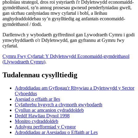
pholisïau strategol, dros roi ystyriaeth i'r Ddyletswydd economaidd-
gymdeithasol, sy'n annog prosesau gwneud penderfyniadau gwell,
gan sicrhau canlyniadau mwy cyfartal i bobl, a lleihau
anghydraddoldebau sy’n gysylltiedig ag anfantais economaidd-
gymdeithasol / tlodi.
Darllenwch y wybodaeth gyffredinol gan Lywodraeth Cymru i godi
ymwybyddiaeth o'r Ddyletswydd, gan gyfrannu at Gymru fwy
cyfartal.
Cymru Fwy Cyfartal: Y Ddyletswydd Economaidd-gymdeithasol
(Llywodraeth Cymru)
.
Tudalennau cysylltiedig
Adroddiadau am Gyflogau'r Rhywiau a Dyletswydd y Sector
Cyhoeddus
Asesiad o effaith ar lles
Cyfathrebu hygyrch a chymorth gwybodaeth
Cynllun ac amcanion cydraddoldeb
Deddf Hawliau Dynol 1998
Monitro cydraddoldeb
Adolygu perfformiad y Cyngor
Adroddiadau ar Asesiadau o Effaith ar Les