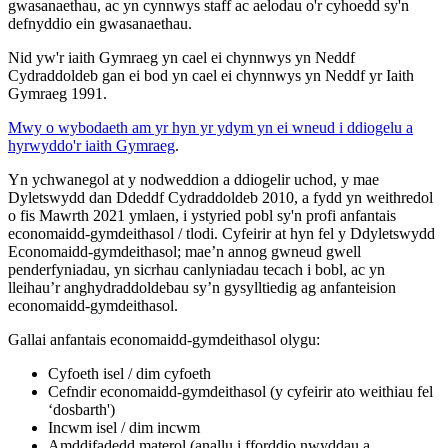
gwasanaethau, ac yn cynnwys staff ac aelodau o'r cyhoedd sy'n
defnyddio ein gwasanaethau.
Nid yw'r iaith Gymraeg yn cael ei chynnwys yn Neddf
Cydraddoldeb gan ei bod yn cael ei chynnwys yn Neddf yr Iaith
Gymraeg 1991.
Mwy o wybodaeth am yr hyn yr ydym yn ei wneud i ddiogelu a
hyrwyddo'r iaith Gymraeg
.
Yn ychwanegol at y nodweddion a ddiogelir uchod, y mae
Dyletswydd dan Ddeddf Cydraddoldeb 2010, a fydd yn weithredol
o fis Mawrth 2021 ymlaen, i ystyried pobl sy'n profi anfantais
economaidd-gymdeithasol / tlodi. Cyfeirir at hyn fel y Ddyletswydd
Economaidd-gymdeithasol; mae’n annog gwneud gwell
penderfyniadau, yn sicrhau canlyniadau tecach i bobl, ac yn
lleihau’r anghydraddoldebau sy’n gysylltiedig ag anfanteision
economaidd-gymdeithasol.
Gallai anfantais economaidd-gymdeithasol olygu:
Cyfoeth isel / dim cyfoeth
Cefndir economaidd-gymdeithasol (y cyfeirir ato weithiau fel
‘dosbarth')
Incwm isel / dim incwm
Amddifadedd materol (anallu i fforddio nwyddau a