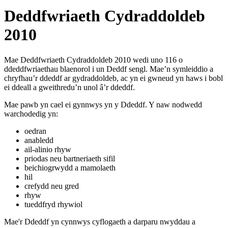
Deddfwriaeth Cydraddoldeb
2010
Mae Deddfwriaeth Cydraddoldeb 2010 wedi uno 116 o
ddeddfwriaethau blaenorol i un Deddf sengl. Mae’n symleiddio a
chryfhau’r ddeddf ar gydraddoldeb, ac yn ei gwneud yn haws i bobl
ei ddeall a gweithredu’n unol â’r ddeddf.
Mae pawb yn cael ei gynnwys yn y Ddeddf. Y naw nodwedd
warchodedig yn:
oedran
anabledd
ail-alinio rhyw
priodas neu bartneriaeth sifil
beichiogrwydd a mamolaeth
hil
crefydd neu gred
rhyw
tueddfryd rhywiol
Mae'r Ddeddf yn cynnwys cyflogaeth a darparu nwyddau a