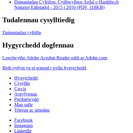
Datganiadau Cyfrifon: Cydbwyllgor Ardal o Harddwch
Naturiol Eithriadol - 2015 i 2016 (PDF, 118KB)
Tudalennau cysylltiedig
Datganiadau cyfrifin
Hygyrchedd dogfennau
Lawrlwytho Adobe Acrobat Reader oddi ar Adobe.com
.
Beth rydym yn ei wneud i wella hygyrchedd
.
Hygyrchedd
Cysylltu
Cwcis
Argyfyngau
Preifatrwydd
Map safle
Telerau ac amodau
Facebook
Instagram
LinkedIn