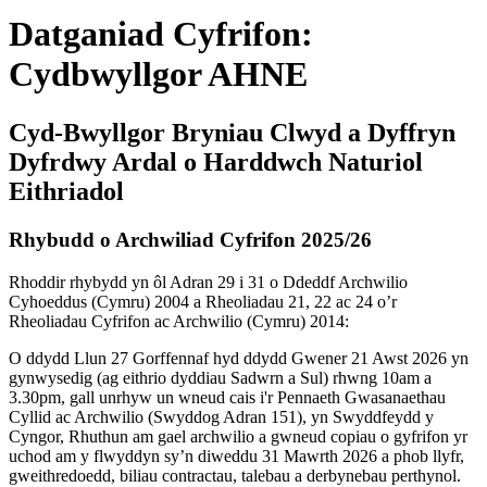
Datganiad Cyfrifon:
Cydbwyllgor AHNE
Cyd-Bwyllgor Bryniau Clwyd a Dyffryn
Dyfrdwy Ardal o Harddwch Naturiol
Eithriadol
Rhybudd o Archwiliad Cyfrifon 2025/26
Rhoddir rhybydd yn ôl Adran 29 i 31 o Ddeddf Archwilio
Cyhoeddus (Cymru) 2004 a Rheoliadau 21, 22 ac 24 o’r
Rheoliadau Cyfrifon ac Archwilio (Cymru) 2014:
O ddydd Llun 27 Gorffennaf hyd ddydd Gwener 21 Awst 2026 yn
gynwysedig (ag eithrio dyddiau Sadwrn a Sul) rhwng 10am a
3.30pm, gall unrhyw un wneud cais i'r Pennaeth Gwasanaethau
Cyllid ac Archwilio (Swyddog Adran 151), yn Swyddfeydd y
Cyngor, Rhuthun am gael archwilio a gwneud copiau o gyfrifon yr
uchod am y flwyddyn sy’n diweddu 31 Mawrth 2026 a phob llyfr,
gweithredoedd, biliau contractau, talebau a derbynebau perthynol.