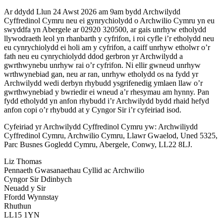
Ar ddydd Llun 24 Awst 2026 am 9am bydd Archwilydd
Cyffredinol Cymru neu ei gynrychiolydd o Archwilio Cymru yn eu
swyddfa yn Abergele ar 02920 320500, ar gais unrhyw etholydd
llywodraeth leol yn rhanbarth y cyfrifon, i roi cyfle i’r etholydd neu
eu cynrychiolydd ei holi am y cyfrifon, a caiff unrhyw etholwr o’r
fath neu eu cynrychiolydd ddod gerbron yr Archwilydd a
gwrthwynebu unrhyw rai o’r cyfrifon. Ni ellir gwneud unrhyw
wrthwynebiad gan, neu ar ran, unrhyw etholydd os na fydd yr
Archwilydd wedi derbyn rhybudd ysgrifenedig ymlaen llaw o’r
gwrthwynebiad y bwriedir ei wneud a’r rhesymau am hynny. Pan
fydd etholydd yn anfon rhybudd i’r Archwilydd bydd rhaid hefyd
anfon copi o’r rhybudd at y Cyngor Sir i’r cyfeiriad isod.
Cyfeiriad yr Archwilydd Cyffredinol Cymru yw: Archwiliydd
Cyffredinol Cymru, Archwilio Cymru, Llawr Gwaelod, Uned 5325,
Parc Busnes Gogledd Cymru, Abergele, Conwy, LL22 8LJ.
Liz Thomas
Pennaeth Gwasanaethau Cyllid ac Archwilio
Cyngor Sir Ddinbych
Neuadd y Sir
Ffordd Wynnstay
Rhuthun
LL15 1YN