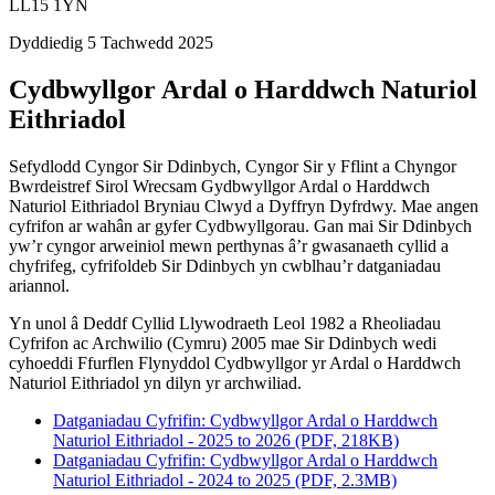
LL15 1YN
Dyddiedig 5 Tachwedd 2025
Cydbwyllgor Ardal o Harddwch Naturiol
Eithriadol
Sefydlodd Cyngor Sir Ddinbych, Cyngor Sir y Fflint a Chyngor
Bwrdeistref Sirol Wrecsam Gydbwyllgor Ardal o Harddwch
Naturiol Eithriadol Bryniau Clwyd a Dyffryn Dyfrdwy. Mae angen
cyfrifon ar wahân ar gyfer Cydbwyllgorau. Gan mai Sir Ddinbych
yw’r cyngor arweiniol mewn perthynas â’r gwasanaeth cyllid a
chyfrifeg, cyfrifoldeb Sir Ddinbych yn cwblhau’r datganiadau
ariannol.
Yn unol â Deddf Cyllid Llywodraeth Leol 1982 a Rheoliadau
Cyfrifon ac Archwilio (Cymru) 2005 mae Sir Ddinbych wedi
cyhoeddi Ffurflen Flynyddol Cydbwyllgor yr Ardal o Harddwch
Naturiol Eithriadol yn dilyn yr archwiliad.
Datganiadau Cyfrifin: Cydbwyllgor Ardal o Harddwch
Naturiol Eithriadol - 2025 to 2026 (PDF, 218KB)
Datganiadau Cyfrifin: Cydbwyllgor Ardal o Harddwch
Naturiol Eithriadol - 2024 to 2025 (PDF, 2.3MB)