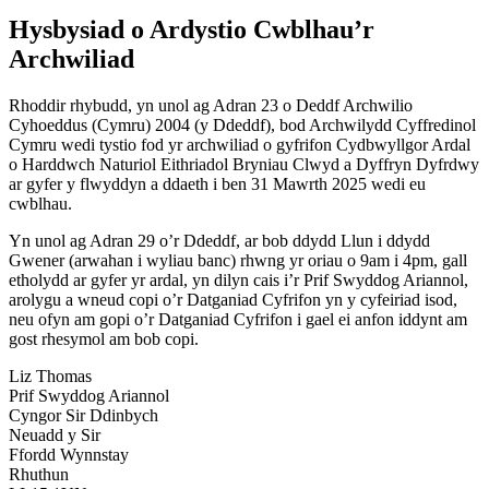
Hysbysiad o Ardystio Cwblhau’r
Archwiliad
Rhoddir rhybudd, yn unol ag Adran 23 o Deddf Archwilio
Cyhoeddus (Cymru) 2004 (y Ddeddf), bod Archwilydd Cyffredinol
Cymru wedi tystio fod yr archwiliad o gyfrifon Cydbwyllgor Ardal
o Harddwch Naturiol Eithriadol Bryniau Clwyd a Dyffryn Dyfrdwy
ar gyfer y flwyddyn a ddaeth i ben 31 Mawrth 2025 wedi eu
cwblhau.
Yn unol ag Adran 29 o’r Ddeddf, ar bob ddydd Llun i ddydd
Gwener (arwahan i wyliau banc) rhwng yr oriau o 9am i 4pm, gall
etholydd ar gyfer yr ardal, yn dilyn cais i’r Prif Swyddog Ariannol,
arolygu a wneud copi o’r Datganiad Cyfrifon yn y cyfeiriad isod,
neu ofyn am gopi o’r Datganiad Cyfrifon i gael ei anfon iddynt am
gost rhesymol am bob copi.
Liz Thomas
Prif Swyddog Ariannol
Cyngor Sir Ddinbych
Neuadd y Sir
Ffordd Wynnstay
Rhuthun