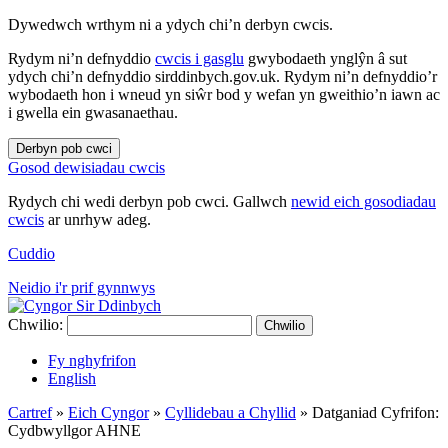
Dywedwch wrthym ni a ydych chi’n derbyn cwcis.
Rydym ni’n defnyddio
cwcis i gasglu
gwybodaeth ynglŷn â sut
ydych chi’n defnyddio sirddinbych.gov.uk. Rydym ni’n defnyddio’r
wybodaeth hon i wneud yn siŵr bod y wefan yn gweithio’n iawn ac
i gwella ein gwasanaethau.
Derbyn pob cwci
Gosod dewisiadau cwcis
Rydych chi wedi derbyn pob cwci. Gallwch
newid eich gosodiadau
cwcis
ar unrhyw adeg.
Cuddio
Neidio i'r prif gynnwys
Chwilio:
Chwilio
Fy nghyfrifon
English
Cartref
»
Eich Cyngor
»
Cyllidebau a Chyllid
»
Datganiad Cyfrifon:
Cydbwyllgor AHNE