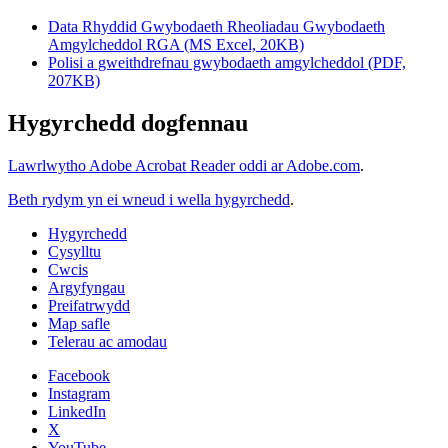
Data Rhyddid Gwybodaeth Rheoliadau Gwybodaeth
Amgylcheddol RGA (MS Excel, 20KB)
Polisi a gweithdrefnau gwybodaeth amgylcheddol (PDF,
207KB)
Hygyrchedd dogfennau
Lawrlwytho Adobe Acrobat Reader oddi ar Adobe.com
.
Beth rydym yn ei wneud i wella hygyrchedd
.
Hygyrchedd
Cysylltu
Cwcis
Argyfyngau
Preifatrwydd
Map safle
Telerau ac amodau
Facebook
Instagram
LinkedIn
X
YouTube