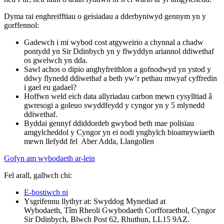
Dyma rai enghreifftiau o geisiadau a dderbyniwyd gennym yn y
gorffennol:
Gadewch i mi wybod cost atgyweirio a chynnal a chadw
pontydd yn Sir Ddinbych yn y flwyddyn ariannol ddiwethaf
os gwelwch yn dda.
Sawl achos o dipio anghyfreithlon a gofnodwyd yn ystod y
ddwy flynedd ddiwethaf a beth yw’r pethau mwyaf cyffredin
i gael eu gadael?
Hoffwn weld eich data allyriadau carbon mewn cysylltiad â
gwresogi a goleuo swyddfeydd y cyngor yn y 5 mlynedd
ddiwethaf.
Byddai gennyf ddiddordeb gwybod beth mae polisïau
amgylcheddol y Cyngor yn ei nodi ynghylch bioamrywiaeth
mewn llefydd fel Aber Adda, Llangollen
Gofyn am wybodaeth ar-lein
Fel arall, gallwch chi:
E-bostiwch ni
Ysgrifennu llythyr at: Swyddog Mynediad at
Wybodaeth, Tîm Rheoli Gwybodaeth Corfforaethol, Cyngor
Sir Ddinbych, Blwch Post 62, Rhuthun, LL15 9AZ.