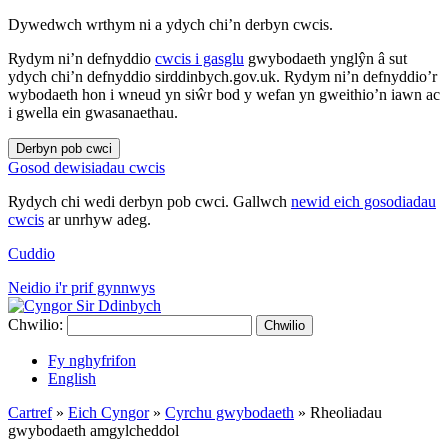
Dywedwch wrthym ni a ydych chi’n derbyn cwcis.
Rydym ni’n defnyddio
cwcis i gasglu
gwybodaeth ynglŷn â sut
ydych chi’n defnyddio sirddinbych.gov.uk. Rydym ni’n defnyddio’r
wybodaeth hon i wneud yn siŵr bod y wefan yn gweithio’n iawn ac
i gwella ein gwasanaethau.
Derbyn pob cwci
Gosod dewisiadau cwcis
Rydych chi wedi derbyn pob cwci. Gallwch
newid eich gosodiadau
cwcis
ar unrhyw adeg.
Cuddio
Neidio i'r prif gynnwys
Chwilio:
Chwilio
Fy nghyfrifon
English
Cartref
»
Eich Cyngor
»
Cyrchu gwybodaeth
»
Rheoliadau
gwybodaeth amgylcheddol