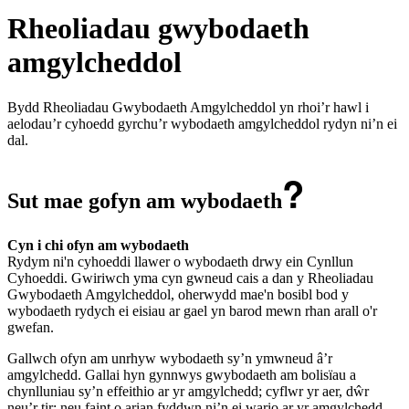
Rheoliadau gwybodaeth
amgylcheddol
Bydd Rheoliadau Gwybodaeth Amgylcheddol yn rhoi’r hawl i
aelodau’r cyhoedd gyrchu’r wybodaeth amgylcheddol rydyn ni’n ei
dal.
?
Sut mae gofyn am wybodaeth
Cyn i chi ofyn am wybodaeth
Rydym ni'n cyhoeddi llawer o wybodaeth drwy ein Cynllun
Cyhoeddi. Gwiriwch yma cyn gwneud cais a dan y Rheoliadau
Gwybodaeth Amgylcheddol, oherwydd mae'n bosibl bod y
wybodaeth rydych ei eisiau ar gael yn barod mewn rhan arall o'r
gwefan.
Gallwch ofyn am unrhyw wybodaeth sy’n ymwneud â’r
amgylchedd. Gallai hyn gynnwys gwybodaeth am bolisïau a
chynlluniau sy’n effeithio ar yr amgylchedd; cyflwr yr aer, dŵr
neu’r tir; neu faint o arian fyddwn ni’n ei wario ar yr amgylchedd.