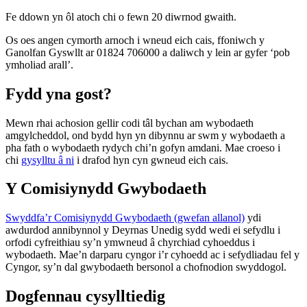
Fe ddown yn ôl atoch chi o fewn 20 diwrnod gwaith.
Os oes angen cymorth arnoch i wneud eich cais, ffoniwch y
Ganolfan Gyswllt ar 01824 706000 a daliwch y lein ar gyfer ‘pob
ymholiad arall’.
Fydd yna gost?
Mewn rhai achosion gellir codi tâl bychan am wybodaeth
amgylcheddol, ond bydd hyn yn dibynnu ar swm y wybodaeth a
pha fath o wybodaeth rydych chi’n gofyn amdani. Mae croeso i
chi
gysylltu â ni
i drafod hyn cyn gwneud eich cais.
Y Comisiynydd Gwybodaeth
Swyddfa’r Comisiynydd Gwybodaeth (gwefan allanol)
ydi
awdurdod annibynnol y Deyrnas Unedig sydd wedi ei sefydlu i
orfodi cyfreithiau sy’n ymwneud â chyrchiad cyhoeddus i
wybodaeth. Mae’n darparu cyngor i’r cyhoedd ac i sefydliadau fel y
Cyngor, sy’n dal gwybodaeth bersonol a chofnodion swyddogol.
Dogfennau cysylltiedig