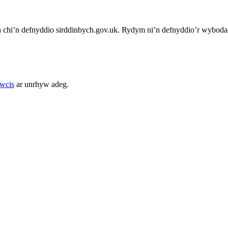
chi’n defnyddio sirddinbych.gov.uk. Rydym ni’n defnyddio’r wybodae
cwcis
ar unrhyw adeg.