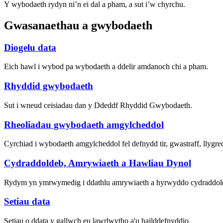
Y wybodaeth rydyn ni’n ei dal a pham, a sut i’w chyrchu.
Gwasanaethau a gwybodaeth
Diogelu data
Eich hawl i wybod pa wybodaeth a ddelir amdanoch chi a pham.
Rhyddid gwybodaeth
Sut i wneud ceisiadau dan y Ddeddf Rhyddid Gwybodaeth.
Rheoliadau gwybodaeth amgylcheddol
Cyrchiad i wybodaeth amgylcheddol fel defnydd tir, gwastraff, llygr
Cydraddoldeb, Amrywiaeth a Hawliau Dynol
Rydym yn ymrwymedig i ddathlu amrywiaeth a hyrwyddo cydraddo
Setiau data
Setiau o ddata y gallwch eu lawrlwytho a'u hailddefnyddio.