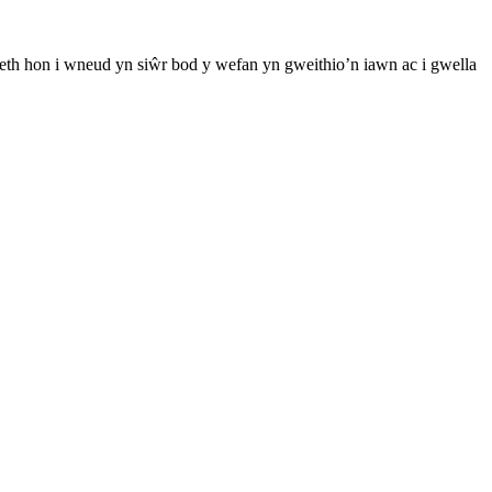
th hon i wneud yn siŵr bod y wefan yn gweithio’n iawn ac i gwella