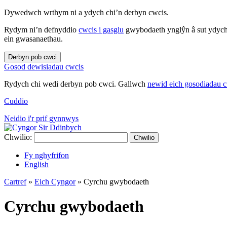
Dywedwch wrthym ni a ydych chi’n derbyn cwcis.
Rydym ni’n defnyddio
cwcis i gasglu
gwybodaeth ynglŷn â sut ydych 
ein gwasanaethau.
Derbyn pob cwci
Gosod dewisiadau cwcis
Rydych chi wedi derbyn pob cwci. Gallwch
newid eich gosodiadau 
Cuddio
Neidio i'r prif gynnwys
Chwilio:
Chwilio
Fy nghyfrifon
English
Cartref
»
Eich Cyngor
»
Cyrchu gwybodaeth
Cyrchu gwybodaeth