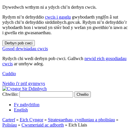
Dywedwch wrthym ni a ydych chi’n derbyn cwcis.
Rydym ni’n defnyddio
cwcis i gasglu
gwybodaeth ynglŷn â sut
ydych chi’n defnyddio sirddinbych.gov.uk. Rydym ni’n defnyddio’r
wybodaeth hon i wneud yn siŵr bod y wefan yn gweithio’n iawn ac
i gwella ein gwasanaethau.
Derbyn pob cwci
Gosod dewisiadau cwcis
Rydych chi wedi derbyn pob cwci. Gallwch
newid eich gosodiadau
cwcis
ar unrhyw adeg.
Cuddio
Neidio i'r prif gynnwys
Chwilio:
Chwilio
Fy nghyfrifon
English
Cartref
»
Eich Cyngor
»
Strategaethau, cynlluniau a pholisïau
»
Polisïau
»
Cwsmeriaid ac adborth
»
Eich Llais