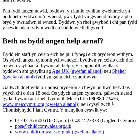
fesul chwarter.
Pan fydd angen newid, byddwn yn llunio cynllun gweithredu yn
nodi beth fyddwn ni’n wneud, pwy fydd yn gwneud hynny a pha
bryd y bwriadwn ei wneud. Byddwn yn rhoi gwybod i chi pan fydd
y newidiadau rydym wedi eu haddo wedi digwydd.
Beth os bydd angen help arnaf?
Bydd ein staff yn ceisio eich helpu i fynegi eich pryderon wrthym.
Os ydych angen cymorth ychwanegol, byddwn yn ceisio eich rhoi
mewn cysylltiad â rhywun all helpu. Er enghraifft, efallai y
byddwch am gysylltu ag
Age UK (gwefan allanol)
neu
Shelter
(gwefan allanol)
fydd yn gallu eich cynorthwyo.
Gallwch ddefnyddio’r polisi pryderon a chwynion hwn hefyd os
ydych chi o dan 18 oed. Os ydych angen cymorth, gallwch siarad
gyda rhywun ar Linell Gymorth Meic (ffôn 080880 23456,
www.meiccymru.org (gwefan allanol)
) neu cysylltwch â
Chomisiynydd Plant Cymru. Y manylion cyswllt yw:
01792 765600 (De Cymru) 01492 523333 (Gogledd Cymru)
post@childcomwales.org.uk
www.childcomwales.org.uk (gwefan allanol)