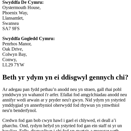
Swyddfa De Cymru:
Oystermouth House,
Phoenix Way,
Llansamlet,
Swansea
SA7 9FS
Swyddfa Gogledd Cymru:
Penrhos Manor,
Oak Drive,
Colwyn Bay,
Conwy,
LL29 7YW
Beth yr ydym yn ei ddisgwyl gennych chi?
Ar adegau pan fydd pethau’n anodd neu yn straen, gall rhai pobl
ymddwyn yn wahanol i'r arfer. Efallai fod amgylchiadau anodd neu
annifyr wedi arwain ar y pryder neu'r gwyn. Nid ydym yn ystyried
ymddygiad yn annerbyniol oherwydd fod rhywun yn ymwthiol
neu'n benderfynol.
Credwn fod gan bob cwyn hawl i gael ei chlywed, ei deall a’i
pharchu. Ond, rydym hefyd yn ystyried fod gan ein staff ni yr un
hawliau. Felly, disgwyliwn i chi fod yn gwrtais a moesgar wrth