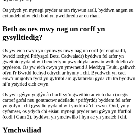
Os ydych yn mynegi pryder ar ran rhywun arall, byddwn angen eu
cytundeb nhw eich bod yn gweithredu ar eu rhan.
Beth os oes mwy nag un corff yn
gysylltiedig?
Os yw eich cwyn yn cynnwys mwy nag un corff (er enghraifft,
bwrdd iechyd Prifysgol Betsi Cadwaladr) byddwn fel arfer yn
gweithio gyda nhw i benderfynu pwy ddylai arwain wrth ddelio a'r
pryderon. Os yw eich cwyn yn ymwneud â Meddyg Teulu, gallwch
ofyn i'r Bwrdd Iechyd edrych ar hynny i chi. Byddwch yn cael
enw'r unigolyn fydd yn gyfrifol am gyfathrebu gyda chi tra byddwn
ni’n ystyried eich cwyn.
Os yw'r gŵyn ynglŷn â chorff sy’n gweithio ar eich rhan (megis
cartref gofal neu gontractwr adeiladu / priffyrdd) byddem fel arfer
yn gofyn i chi gysylltu gyda nhw i ymdrin â’ch cwyn. Ond, yn y
cyfamser, os ydych chi eisiau mynegi pryder neu gŵyn yn ffurfiol
(codi i Gam 2), byddwn yn ymchwilio i hyn ac yn ymateb i chi.
Ymchwiliad