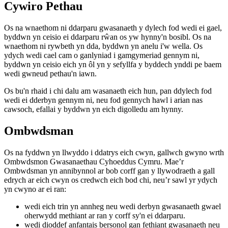
Cywiro Pethau
Os na wnaethom ni ddarparu gwasanaeth y dylech fod wedi ei gael,
byddwn yn ceisio ei ddarparu rŵan os yw hynny'n bosibl. Os na
wnaethom ni rywbeth yn dda, byddwn yn anelu i'w wella. Os
ydych wedi cael cam o ganlyniad i gamgymeriad gennym ni,
byddwn yn ceisio eich yn ôl yn y sefyllfa y byddech ynddi pe baem
wedi gwneud pethau'n iawn.
Os bu'n rhaid i chi dalu am wasanaeth eich hun, pan ddylech fod
wedi ei dderbyn gennym ni, neu fod gennych hawl i arian nas
cawsoch, efallai y byddwn yn eich digolledu am hynny.
Ombwdsman
Os na fyddwn yn llwyddo i ddatrys eich cwyn, gallwch gwyno wrth
Ombwdsmon Gwasanaethau Cyhoeddus Cymru. Mae’r
Ombwdsman yn annibynnol ar bob corff gan y llywodraeth a gall
edrych ar eich cwyn os credwch eich bod chi, neu’r sawl yr ydych
yn cwyno ar ei ran:
wedi eich trin yn annheg neu wedi derbyn gwasanaeth gwael
oherwydd methiant ar ran y corff sy'n ei ddarparu.
wedi dioddef anfantais bersonol gan fethiant gwasanaeth neu