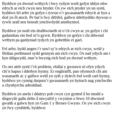
Byddwn yn dweud wrthych i bwy rydym wedi gofyn iddyn nhw
edrych ar eich cwyn neu bryder. Os yw eich pryder yn un syml,
byddwn fel arfer yn gofyn i rywun o’r gwasanaeth edrych ar hyn a
dod yn ôl atoch. Pe bai’n fwy difrifol, gallwn ddefnyddio rhywun o
rywle arall neu benodi ymchwilydd annibynnol.
Byddwn yn nodi ein dealltwriaeth ni o’ch cwyn ac yn gofyn i chi
gadarnhau ein bod ni’n gywir. Byddwn yn gofyn i chi ddweud
wrthym pa ganlyniad rydych yn gobeithio ei gael.
Fel arfer, bydd angen i’r sawl sy’n edrych ar eich cwyn, weld y
ffeiliau perthnasol sydd gennym am eich cwyn. Os nad ydych am i
hyn ddigwydd, mae’n bwysig eich bod yn dweud wrthym.
Os oes ateb syml i’ch problem, efallai y gwnawn ni ofyn ydych
chi’n hapus i dderbyn hynny. Er enghraifft, pan ofynnoch chi am
wasanaeth ac y gallwn weld yn syth y dylech fod wedi cael hynny,
byddwn yn cynnig darparu’r gwasanaeth yn hytrach nag ymchwilio
a chynhyrchu adroddiad.
Byddwn yn anelu i ddatrys pob cwyn cyn gynted â bo modd a
disgwylir gallu delio â mwyafrif y cwynion o fewn 10 diwrnod
gwaith a galwn hyn yn Gam 1 y Broses Gwyno. Os yw eich cwyn
yn fwy cymhleth, byddwn: