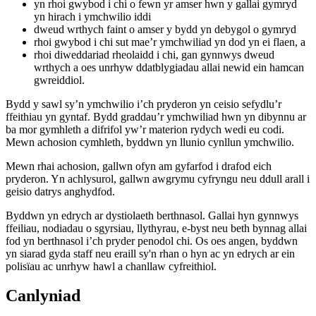
yn rhoi gwybod i chi o fewn yr amser hwn y gallai gymryd
yn hirach i ymchwilio iddi
dweud wrthych faint o amser y bydd yn debygol o gymryd
rhoi gwybod i chi sut mae’r ymchwiliad yn dod yn ei flaen, a
rhoi diweddariad rheolaidd i chi, gan gynnwys dweud
wrthych a oes unrhyw ddatblygiadau allai newid ein hamcan
gwreiddiol.
Bydd y sawl sy’n ymchwilio i’ch pryderon yn ceisio sefydlu’r
ffeithiau yn gyntaf. Bydd graddau’r ymchwiliad hwn yn dibynnu ar
ba mor gymhleth a difrifol yw’r materion rydych wedi eu codi.
Mewn achosion cymhleth, byddwn yn llunio cynllun ymchwilio.
Mewn rhai achosion, gallwn ofyn am gyfarfod i drafod eich
pryderon. Yn achlysurol, gallwn awgrymu cyfryngu neu ddull arall i
geisio datrys anghydfod.
Byddwn yn edrych ar dystiolaeth berthnasol. Gallai hyn gynnwys
ffeiliau, nodiadau o sgyrsiau, llythyrau, e-byst neu beth bynnag allai
fod yn berthnasol i’ch pryder penodol chi. Os oes angen, byddwn
yn siarad gyda staff neu eraill sy'n rhan o hyn ac yn edrych ar ein
polisïau ac unrhyw hawl a chanllaw cyfreithiol.
Canlyniad