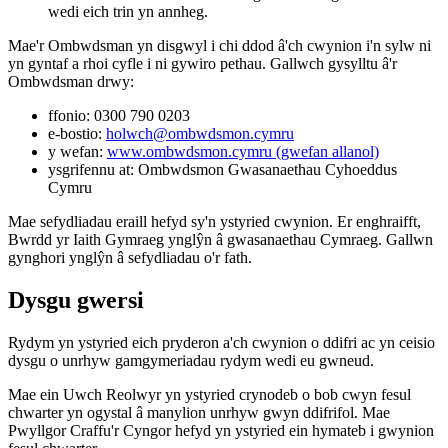
wedi eich trin yn annheg.
Mae'r Ombwdsman yn disgwyl i chi ddod â'ch cwynion i'n sylw ni
yn gyntaf a rhoi cyfle i ni gywiro pethau. Gallwch gysylltu â'r
Ombwdsman drwy:
ffonio: 0300 790 0203
e-bostio:
holwch@ombwdsmon.cymru
y wefan:
www.ombwdsmon.cymru (gwefan allanol)
ysgrifennu at: Ombwdsmon Gwasanaethau Cyhoeddus
Cymru
Mae sefydliadau eraill hefyd sy'n ystyried cwynion. Er enghraifft,
Bwrdd yr Iaith Gymraeg ynglŷn â gwasanaethau Cymraeg. Gallwn
gynghori ynglŷn â sefydliadau o'r fath.
Dysgu gwersi
Rydym yn ystyried eich pryderon a'ch cwynion o ddifri ac yn ceisio
dysgu o unrhyw gamgymeriadau rydym wedi eu gwneud.
Mae ein Uwch Reolwyr yn ystyried crynodeb o bob cwyn fesul
chwarter yn ogystal â manylion unrhyw gwyn ddifrifol. Mae
Pwyllgor Craffu'r Cyngor hefyd yn ystyried ein hymateb i gwynion