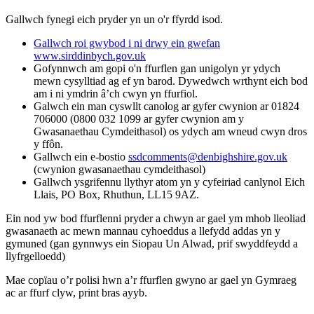
Gallwch fynegi eich pryder yn un o'r ffyrdd isod.
Gallwch roi gwybod i ni drwy ein gwefan
www.sirddinbych.gov.uk
Gofynnwch am gopi o'n ffurflen gan unigolyn yr ydych
mewn cysylltiad ag ef yn barod. Dywedwch wrthynt eich bod
am i ni ymdrin â’ch cwyn yn ffurfiol.
Galwch ein man cyswllt canolog ar gyfer cwynion ar 01824
706000 (0800 032 1099 ar gyfer cwynion am y
Gwasanaethau Cymdeithasol) os ydych am wneud cwyn dros
y ffôn.
Gallwch ein e-bostio
ssdcomments@denbighshire.gov.uk
(cwynion gwasanaethau cymdeithasol)
Gallwch ysgrifennu llythyr atom yn y cyfeiriad canlynol Eich
Llais, PO Box, Rhuthun, LL15 9AZ.
Ein nod yw bod ffurflenni pryder a chwyn ar gael ym mhob lleoliad
gwasanaeth ac mewn mannau cyhoeddus a llefydd addas yn y
gymuned (gan gynnwys ein Siopau Un Alwad, prif swyddfeydd a
llyfrgelloedd)
Mae copïau o’r polisi hwn a’r ffurflen gwyno ar gael yn Gymraeg
ac ar ffurf clyw, print bras ayyb.