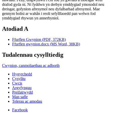
drafod gyda ni. Ni fyddwn yn derbyn ymddygiad ymosodol neu
dreisgar, gofynion afresymol neu dyfalbarhad afresymol. Mae
gennym bolisi ar wahân i reoli sefyllfaoedd pan welwn fod
ymddygiad rhywun yn annerbyniol.
Atodiad A
Ffurflen Gwynion (PDF, 372KB)
Ffurflen gwynion.docx (MS Word, 38KB)
Tudalennau cysylltiedig
Cwynion, canmoliaethau ac adborth
Hygyrchedd
Cysylltu
Cwcis
Argyfyngau
Preifatrwydd
Map safle
Telerau ac amodau
Facebook