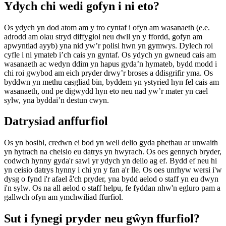
Ydych chi wedi gofyn i ni eto?
Os ydych yn dod atom am y tro cyntaf i ofyn am wasanaeth (e.e.
adrodd am olau stryd diffygiol neu dwll yn y ffordd, gofyn am
apwyntiad ayyb) yna nid yw’r polisi hwn yn gymwys. Dylech roi
cyfle i ni ymateb i’ch cais yn gyntaf. Os ydych yn gwneud cais am
wasanaeth ac wedyn ddim yn hapus gyda’n hymateb, bydd modd i
chi roi gwybod am eich pryder drwy’r broses a ddisgrifir yma. Os
byddwn yn methu casgliad bin, byddem yn ystyried hyn fel cais am
wasanaeth, ond pe digwydd hyn eto neu nad yw’r mater yn cael
sylw, yna byddai’n destun cwyn.
Datrysiad anffurfiol
Os yn bosibl, credwn ei bod yn well delio gyda phethau ar unwaith
yn hytrach na cheisio eu datrys yn hwyrach. Os oes gennych bryder,
codwch hynny gyda'r sawl yr ydych yn delio ag ef. Bydd ef neu hi
yn ceisio datrys hynny i chi yn y fan a'r lle. Os oes unrhyw wersi i'w
dysg o fynd i'r afael â'ch pryder, yna bydd aelod o staff yn eu dwyn
i'n sylw. Os na all aelod o staff helpu, fe fyddan nhw'n egluro pam a
gallwch ofyn am ymchwiliad ffurfiol.
Sut i fynegi pryder neu gŵyn ffurfiol?