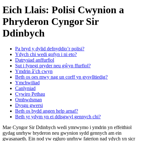
Eich Llais: Polisi Cwynion a
Phryderon Cyngor Sir
Ddinbych
Pa bryd y dylid defnyddio’r polisi?
Ydych chi wedi gofyn i ni eto?
Datrysiad anffurfiol
Sut i fynegi pryder neu gŵyn ffurfiol?
Ymdrin â’ch cwyn
Beth os oes mwy nag un corff yn gysylltiedig?
Ymchwiliad
Canlyniad
Cywiro Pethau
Ombwdsman
Dysgu gwersi
Beth os bydd angen help arnaf?
Beth yr ydym yn ei ddisgwyl gennych chi?
Mae Cyngor Sir Ddinbych wedi ymrwymo i ymdrin yn effeithiol
gydag unrhyw bryderon neu gwynion sydd gennych am ein
gwasanaeth. Ein nod yw egluro unrhyw faterion nad ydych yn sicr