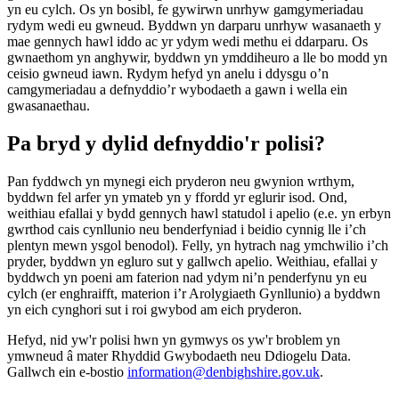
yn eu cylch. Os yn bosibl, fe gywirwn unrhyw gamgymeriadau
rydym wedi eu gwneud. Byddwn yn darparu unrhyw wasanaeth y
mae gennych hawl iddo ac yr ydym wedi methu ei ddarparu. Os
gwnaethom yn anghywir, byddwn yn ymddiheuro a lle bo modd yn
ceisio gwneud iawn. Rydym hefyd yn anelu i ddysgu o’n
camgymeriadau a defnyddio’r wybodaeth a gawn i wella ein
gwasanaethau.
Pa bryd y dylid defnyddio'r polisi?
Pan fyddwch yn mynegi eich pryderon neu gwynion wrthym,
byddwn fel arfer yn ymateb yn y ffordd yr eglurir isod. Ond,
weithiau efallai y bydd gennych hawl statudol i apelio (e.e. yn erbyn
gwrthod cais cynllunio neu benderfyniad i beidio cynnig lle i’ch
plentyn mewn ysgol benodol). Felly, yn hytrach nag ymchwilio i’ch
pryder, byddwn yn egluro sut y gallwch apelio. Weithiau, efallai y
byddwch yn poeni am faterion nad ydym ni’n penderfynu yn eu
cylch (er enghraifft, materion i’r Arolygiaeth Gynllunio) a byddwn
yn eich cynghori sut i roi gwybod am eich pryderon.
Hefyd, nid yw'r polisi hwn yn gymwys os yw'r broblem yn
ymwneud â mater Rhyddid Gwybodaeth neu Ddiogelu Data.
Gallwch ein e-bostio
information@denbighshire.gov.uk
.