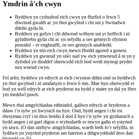
Ymdrin â'ch cwyn
Byddwn yn cydnabod eich cwyn yn ffurfiol o fewn 5
diwrnod gwaith ac yn rhoi gwybod i chi sut y bwriadwn
ddelio gyda hi.
Byddwn yn gofyn i chi ddweud wrthym sut yr hoffech i ni
gyfathrebu gyda chi ac yn sefydlu a oes gennych ofynion
penodol – er enghraifft, os oes gennych anabledd.
Byddwn yn trin eich cwyn mewn ffordd agored a gonest.
Byddwn yn gwneud yn siŵr nad yw eich ymwneud â ni yn y
dyfodol yn dioddef oherwydd eich bod wedi mynegi pryder
neu wneud cwyn.
Fel arfer, byddwn yn edrych ar eich cwynion ddim ond os byddwch
yn rhoi gwybod i ni amdanynt o fewn 6 mis. Mae hyn oherwydd ei
bod yn well edrych ar eich pryderon tra bydd y mater yn dal yn ffres
ym meddwl pawb.
Mewn rhai amgylchiadau eithriadol, gallwn edrych ar bryderon a
ddaw i’n sylw yn hwyrach na hyn. Ond, bydd angen i chi roi
rhesymau cryf i ni dros beidio â dod â hyn i’n sylw yn gynharach a
bydd angen i ni gael digon o wybodaeth er mwyn gallu ei ystyried
yn iawn. (O dan unrhyw amgylchiadau, waeth beth fo’r sefyllfa, ni
fyddwn yn ystyried pryderon am faterion a ddigwyddodd dros dair
blynedd yn ôl).