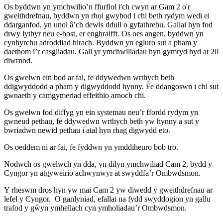
Os byddwn yn ymchwilio’n ffurfiol i'ch cwyn ar Gam 2 o'r
gweithdrefnau, byddwn yn rhoi gwybod i chi beth rydym wedi ei
ddarganfod, yn unol â’ch dewis ddull o gyfathrebu. Gallai hyn fod
drwy lythyr neu e-bost, er enghraifft. Os oes angen, byddwn yn
cynhyrchu adroddiad hirach. Byddwn yn egluro sut a pham y
daethom i’r casgliadau. Gall yr ymchwiliadau hyn gymryd hyd at 20
diwrnod.
Os gwelwn ein bod ar fai, fe ddywedwn wrthych beth
ddigwyddodd a pham y digwyddodd hynny. Fe ddangoswn i chi sut
gwnaeth y camgymeriad effeithio arnoch chi.
Os gwelwn fod diffyg yn ein systemau neu’r ffordd rydym yn
gwneud pethau, fe ddywedwn wrthych beth yw hynny a sut y
bwriadwn newid pethau i atal hyn rhag digwydd eto.
Os oeddem ni ar fai, fe fyddwn yn ymddiheuro bob tro.
Nodwch os gwelwch yn dda, yn dilyn ymchwiliad Cam 2, bydd y
Cyngor yn atgyweirio achwynwyr at swyddfa’r Ombwdsmon.
Y rheswm dros hyn yw mai Cam 2 yw diwedd y gweithdrefnau ar
lefel y Cyngor. O ganlyniad, efallai na fydd swyddogion yn gallu
trafod y gŵyn ymhellach cyn ymholiadau’r Ombwdsmon.