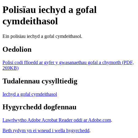
Polisïau iechyd a gofal
cymdeithasol
Ein polisïau iechyd a gofal cymdeithasol.
Oedolion
Polisi codi ffioedd ar gyfer y gwasanaethau gofal a chymorth (PDF,
269KB)
Tudalennau cysylltiedig
Iechyd a gofal cymdeithasol
Hygyrchedd dogfennau
Lawrlwytho Adobe Acrobat Reader oddi ar Adobe.com
.
Beth rydym yn ei wneud i wella hygyrchedd
.