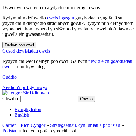
Dywedwch wrthym ni a ydych chi’n derbyn cwcis.
Rydym ni’n defnyddio
cwcis i gasglu
gwybodaeth ynglŷn â sut
ydych chi’n defnyddio sirddinbych.gov.uk. Rydym ni’n defnyddio’r
wybodaeth hon i wneud yn siŵr bod y wefan yn gweithio’n iawn ac
i gwella ein gwasanaethau.
Derbyn pob cwci
Gosod dewisiadau cwcis
Rydych chi wedi derbyn pob cwci. Gallwch
newid eich gosodiadau
cwcis
ar unrhyw adeg.
Cuddio
Neidio i'r prif gynnwys
Chwilio:
Chwilio
Fy nghyfrifon
English
Cartref
»
Eich Cyngor
»
Strategaethau, cynlluniau a pholisïau
»
Polisïau
»
Iechyd a gofal cymdeithasol