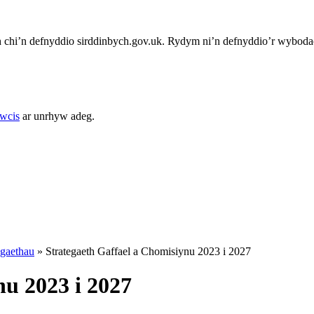
chi’n defnyddio sirddinbych.gov.uk. Rydym ni’n defnyddio’r wybodae
cwcis
ar unrhyw adeg.
egaethau
»
Strategaeth Gaffael a Chomisiynu 2023 i 2027
nu 2023 i 2027