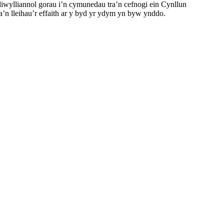
wylliannol gorau i’n cymunedau tra’n cefnogi ein Cynllun
ra’n lleihau’r effaith ar y byd yr ydym yn byw ynddo.