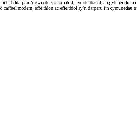
nelu i ddarparu’r gwerth economaidd, cymdeithasol, amgylcheddol a di
 caffael modern, effeithlon ac effeithiol sy’n darparu i’n cymunedau t