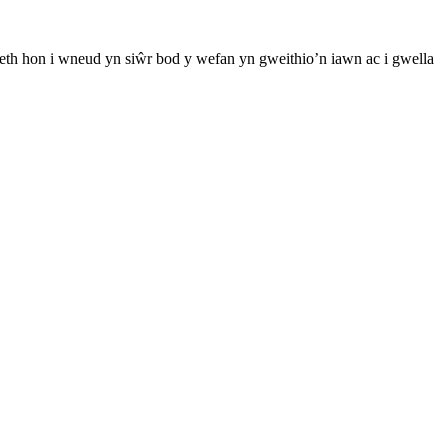
th hon i wneud yn siŵr bod y wefan yn gweithio’n iawn ac i gwella