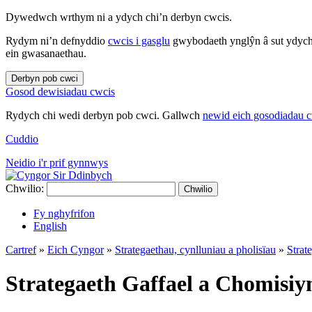
Dywedwch wrthym ni a ydych chi’n derbyn cwcis.
Rydym ni’n defnyddio
cwcis i gasglu
gwybodaeth ynglŷn â sut ydych 
ein gwasanaethau.
Derbyn pob cwci
Gosod dewisiadau cwcis
Rydych chi wedi derbyn pob cwci. Gallwch
newid eich gosodiadau 
Cuddio
Neidio i'r prif gynnwys
Chwilio:
Chwilio
Fy nghyfrifon
English
Cartref
»
Eich Cyngor
»
Strategaethau, cynlluniau a pholisïau
»
Strat
Strategaeth Gaffael a Chomisiy