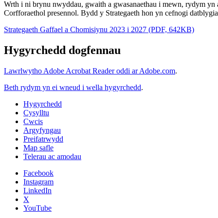
Wrth i ni brynu nwyddau, gwaith a gwasanaethau i mewn, rydym yn a
Corfforaethol presennol. Bydd y Strategaeth hon yn cefnogi datblygiad
Strategaeth Gaffael a Chomisiynu 2023 i 2027 (PDF, 642KB)
Hygyrchedd dogfennau
Lawrlwytho Adobe Acrobat Reader oddi ar Adobe.com
.
Beth rydym yn ei wneud i wella hygyrchedd
.
Hygyrchedd
Cysylltu
Cwcis
Argyfyngau
Preifatrwydd
Map safle
Telerau ac amodau
Facebook
Instagram
LinkedIn
X
YouTube