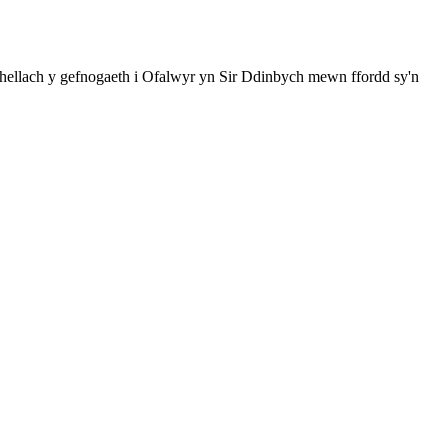
mhellach y gefnogaeth i Ofalwyr yn Sir Ddinbych mewn ffordd sy'n