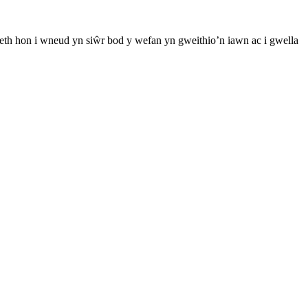
th hon i wneud yn siŵr bod y wefan yn gweithio’n iawn ac i gwella