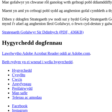
Mae gofalwyr yn chwarae rôl ganolog wrth gefnogi pobl ddiamddiffyn 
Maent yn aml yn cefnogi pobl sydd ag anghenion gofal cymhleth a thymo
Diben y ddogfen Strategaeth yw nodi sut y bydd Grŵp Strategaeth Go
mynd i'r afael ag anghenion lleol Gofalwyr, o fewn cyd-destun y ga
Strategaeth Gofalwyr Sir Ddinbych (PDF, 436KB)
Hygyrchedd dogfennau
Lawrlwytho Adobe Acrobat Reader oddi ar Adobe.com
.
Beth rydym yn ei wneud i wella hygyrchedd
.
Hygyrchedd
Cysylltu
Cwcis
Argyfyngau
Preifatrwydd
Map safle
Telerau ac amodau
Facebook
Instagram