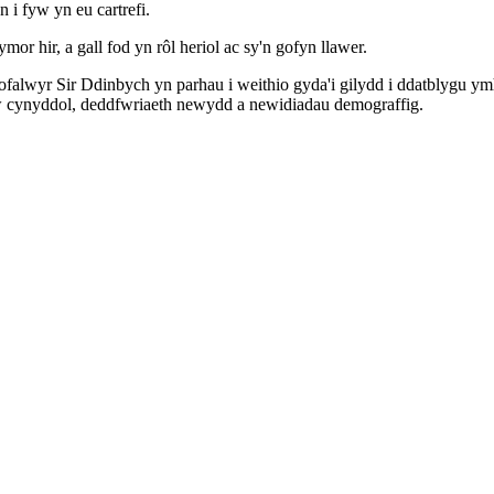
i fyw yn eu cartrefi.
r hir, a gall fod yn rôl heriol ac sy'n gofyn llawer.
falwyr Sir Ddinbych yn parhau i weithio gyda'i gilydd i ddatblygu y
lw cynyddol, deddfwriaeth newydd a newidiadau demograffig.