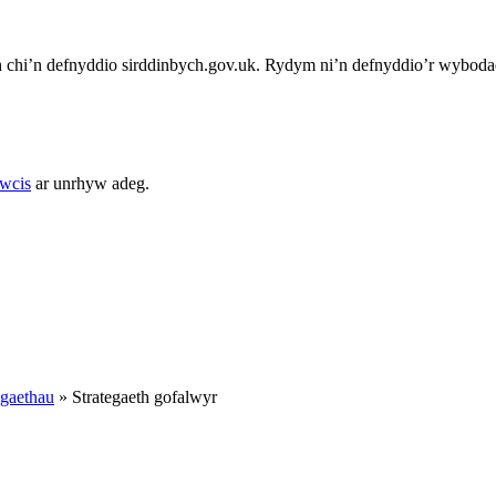
chi’n defnyddio sirddinbych.gov.uk. Rydym ni’n defnyddio’r wybodae
cwcis
ar unrhyw adeg.
egaethau
»
Strategaeth gofalwyr