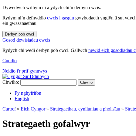
Dywedwch wrthym ni a ydych chi’n derbyn cwcis.
Rydym ni’n defnyddio
cwcis i gasglu
gwybodaeth ynglŷn â sut ydych 
ein gwasanaethau.
Derbyn pob cwci
Gosod dewisiadau cwcis
Rydych chi wedi derbyn pob cwci. Gallwch
newid eich gosodiadau 
Cuddio
Neidio i'r prif gynnwys
Chwilio:
Chwilio
Fy nghyfrifon
English
Cartref
»
Eich Cyngor
»
Strategaethau, cynlluniau a pholisïau
»
Strat
Strategaeth gofalwyr