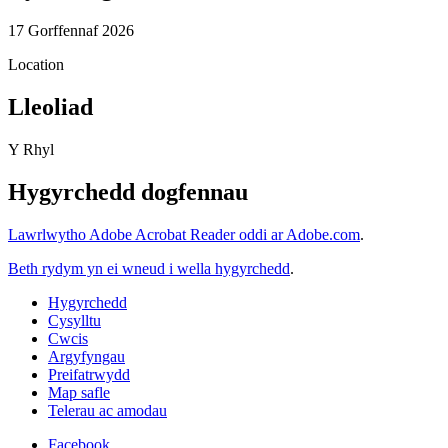
17 Gorffennaf 2026
Location
Lleoliad
Y Rhyl
Hygyrchedd dogfennau
Lawrlwytho Adobe Acrobat Reader oddi ar Adobe.com
.
Beth rydym yn ei wneud i wella hygyrchedd
.
Hygyrchedd
Cysylltu
Cwcis
Argyfyngau
Preifatrwydd
Map safle
Telerau ac amodau
Facebook