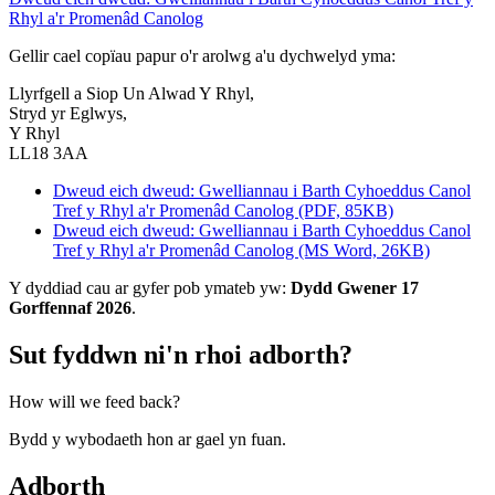
Rhyl a'r Promenâd Canolog
Gellir cael copïau papur o'r arolwg a'u dychwelyd yma:
Llyrfgell a Siop Un Alwad Y Rhyl,
Stryd yr Eglwys,
Y Rhyl
LL18 3AA
Dweud eich dweud: Gwelliannau i Barth Cyhoeddus Canol
Tref y Rhyl a'r Promenâd Canolog (PDF, 85KB)
Dweud eich dweud: Gwelliannau i Barth Cyhoeddus Canol
Tref y Rhyl a'r Promenâd Canolog (MS Word, 26KB)
Y dyddiad cau ar gyfer pob ymateb yw:
Dydd Gwener 17
Gorffennaf 2026
.
Sut fyddwn ni'n rhoi adborth?
How will we feed back?
Bydd y wybodaeth hon ar gael yn fuan.
Adborth