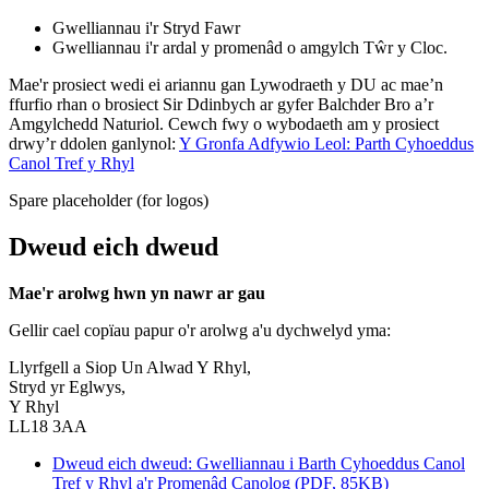
Gwelliannau i'r Stryd Fawr
Gwelliannau i'r ardal y promenâd o amgylch Tŵr y Cloc.
Mae'r prosiect wedi ei ariannu gan Lywodraeth y DU ac mae’n
ffurfio rhan o brosiect Sir Ddinbych ar gyfer Balchder Bro a’r
Amgylchedd Naturiol. Cewch fwy o wybodaeth am y prosiect
drwy’r ddolen ganlynol:
Y Gronfa Adfywio Leol: Parth Cyhoeddus
Canol Tref y Rhyl
Spare placeholder (for logos)
Dweud eich dweud
Mae'r arolwg hwn yn nawr ar gau
Gellir cael copïau papur o'r arolwg a'u dychwelyd yma:
Llyrfgell a Siop Un Alwad Y Rhyl,
Stryd yr Eglwys,
Y Rhyl
LL18 3AA
Dweud eich dweud: Gwelliannau i Barth Cyhoeddus Canol
Tref y Rhyl a'r Promenâd Canolog (PDF, 85KB)