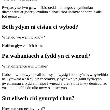
Pwrpas y sesiwn galw heibio oedd arddangos y cynlluniau
diweddaraf ar gyfer y cynllun a chael rhoi unrhyw adborth a allai
fod gennych.
Beth ydym ni eisiau ei wybod?
What do we want to know?
Hoffem glywed eich barn.
Pa wahaniaeth a fydd yn ei wneud?
What difference will it make?
Gobeithiwn, drwy ddeall beth sy'n bwysig i bobl sy'n byw, gweithio
neu ymweld a'r Rhyl yn rheolaidd, y byddwn yn gallu cyflwyno
gwelliannau a fydd yn helpu i wneud y dref yn lie mwy deniadol ac
yn annog pobl i dreulio mwy o amser yno.
Sut ellwch chi gymryd rhan?
How can you get involved?