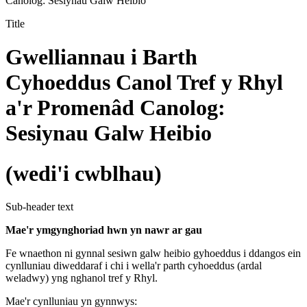
Canolog: Sesiynau Galw Heibio
Title
Gwelliannau i Barth
Cyhoeddus Canol Tref y Rhyl
a'r Promenâd Canolog:
Sesiynau Galw Heibio
(wedi'i cwblhau)
Sub-header text
Mae'r ymgynghoriad hwn yn nawr ar gau
Fe wnaethon ni gynnal sesiwn galw heibio gyhoeddus i ddangos ein
cynlluniau diweddaraf i chi i wella'r parth cyhoeddus (ardal
weladwy) yng nghanol tref y Rhyl.
Mae'r cynlluniau yn gynnwys: