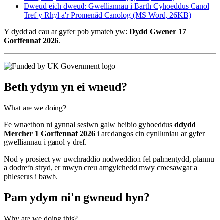
Dweud eich dweud: Gwelliannau i Barth Cyhoeddus Canol
Tref y Rhyl a'r Promenâd Canolog (MS Word, 26KB)
Y dyddiad cau ar gyfer pob ymateb yw:
Dydd Gwener 17
Gorffennaf 2026
.
Beth ydym yn ei wneud?
What are we doing?
Fe wnaethon ni gynnal sesiwn galw heibio gyhoeddus
ddydd
Mercher 1 Gorffennaf 2026
i arddangos ein cynlluniau ar gyfer
gwelliannau i ganol y dref.
Nod y prosiect yw uwchraddio nodweddion fel palmentydd, plannu
a dodrefn stryd, er mwyn creu amgylchedd mwy croesawgar a
phleserus i bawb.
Pam ydym ni'n gwneud hyn?
Why are we doing this?