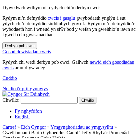
Dywedwch wrthym ni a ydych chi’n derbyn cwcis.
Rydym ni’n defnyddio
cwcis i gasglu
gwybodaeth ynglŷn â sut
ydych chi’n defnyddio sirddinbych.gov.uk. Rydym ni’n defnyddio’r
wybodaeth hon i wneud yn siŵr bod y wefan yn gweithio’n iawn ac
i gwella ein gwasanaethau.
Derbyn pob cwci
Gosod dewisiadau cwcis
Rydych chi wedi derbyn pob cwci. Gallwch
newid eich gosodiadau
cwcis
ar unrhyw adeg.
Cuddio
Neidio i'r prif gynnwys
Chwilio:
Chwilio
Fy nghyfrifon
English
Cartref
»
Eich Cyngor
»
Ymgynghoriadau ac ymgysylltu
»
Gwelliannau i Barth Cyhoeddus Canol Tref y Rhyl a'r Promenâd