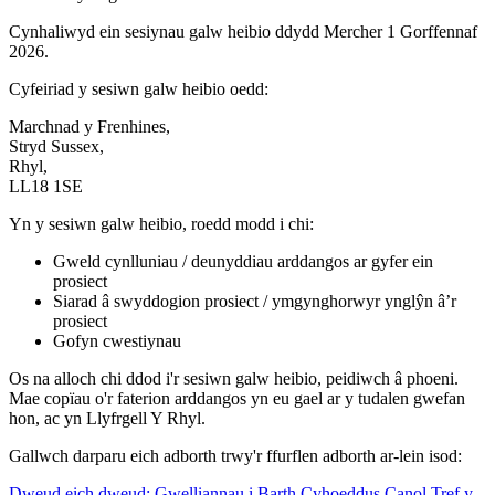
Cynhaliwyd ein sesiynau galw heibio ddydd Mercher 1 Gorffennaf
2026.
Cyfeiriad y sesiwn galw heibio oedd:
Marchnad y Frenhines,
Stryd Sussex,
Rhyl,
LL18 1SE
Yn y sesiwn galw heibio, roedd modd i chi:
Gweld cynlluniau / deunyddiau arddangos ar gyfer ein
prosiect
Siarad â swyddogion prosiect / ymgynghorwyr ynglŷn â’r
prosiect
Gofyn cwestiynau
Os na alloch chi ddod i'r sesiwn galw heibio, peidiwch â phoeni.
Mae copïau o'r faterion arddangos yn eu gael ar y tudalen gwefan
hon, ac yn Llyfrgell Y Rhyl.
Gallwch darparu eich adborth trwy'r ffurflen adborth ar-lein isod:
Dweud eich dweud: Gwelliannau i Barth Cyhoeddus Canol Tref y