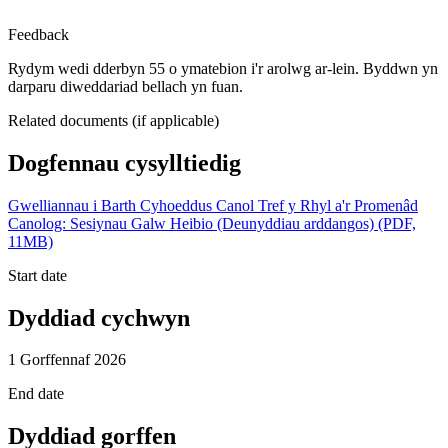
Feedback
Rydym wedi dderbyn 55 o ymatebion i'r arolwg ar-lein. Byddwn yn
darparu diweddariad bellach yn fuan.
Related documents (if applicable)
Dogfennau cysylltiedig
Gwelliannau i Barth Cyhoeddus Canol Tref y Rhyl a'r Promenâd
Canolog: Sesiynau Galw Heibio (Deunyddiau arddangos) (PDF,
11MB)
Start date
Dyddiad cychwyn
1 Gorffennaf 2026
End date
Dyddiad gorffen