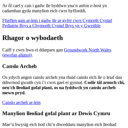
Ar ôl cael y cais i gadw lle byddwn yna’n anfon e-bost yn
cadarnhau gyda manylion eich cwrs hyfforddi.
Ffurflen gais ar-lein i gadw lle ar gyfer cwrs Cymorth Cyntaf
Pediatrig Brys a Chymorth Cyntaf Brys yn y Gweithle
Rhagor o wybodaeth
Caiff y cwrs hwn ei ddarparu gan
Groundwork North Wales
(gwefan allanol)
.
Canslo Archeb
Os ydych angen canslo archeb yna rhaid canslo eich lle o leiaf dau
ddiwrnod gwaith cyn i’r cwrs gael ei gynnal.
Codir tâl arnoch chi,
neu'ch lleoliad gofal plant, os na fyddwch yn canslo archeb
mewn pryd
.
Canslo archeb ar-lein
Manylion lleoliad gofal plant ar Dewis Cymru
Mae’n bwysig eich bod chi’n diweddaru manylion eich lleoliad