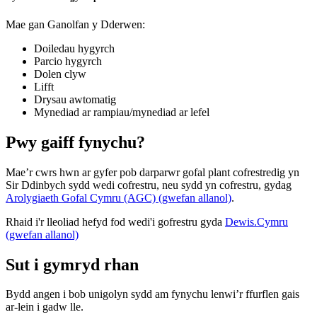
Mae gan Ganolfan y Dderwen:
Doiledau hygyrch
Parcio hygyrch
Dolen clyw
Lifft
Drysau awtomatig
Mynediad ar rampiau/mynediad ar lefel
Pwy gaiff fynychu?
Mae’r cwrs hwn ar gyfer pob darparwr gofal plant cofrestredig yn
Sir Ddinbych sydd wedi cofrestru, neu sydd yn cofrestru, gydag
Arolygiaeth Gofal Cymru (AGC) (gwefan allanol)
.
Rhaid i'r lleoliad hefyd fod wedi'i gofrestru gyda
Dewis.Cymru
(gwefan allanol)
Sut i gymryd rhan
Bydd angen i bob unigolyn sydd am fynychu lenwi’r ffurflen gais
ar-lein i gadw lle.