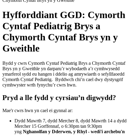
Chymorth Cyntaf Brys yn y Gweithle
Hyfforddiant GGD: Cymorth
Cyntaf Pediatrig Brys a
Chymorth Cyntaf Brys yn y
Gweithle
Bydd y cwrs Cymorth Cyntaf Pediatrig Brys a Chymorth Cyntaf
Brys yn y Gweithle yn darparu’r wybodaeth a’r cymhwysedd
ymarferol sydd eu hangen i ddelio ag amrywiaeth o sefyllfaoedd
Cymorth Cyntaf Pediatrig. Byddwch chi’n cael dwy dystysgrif
cymhwyster wrth fynychu’r cwrs hwn.
Pryd a lle fydd y cyrsiau’n digwydd?
Mae'r cwrs hwn yn cael ei gynnal ar:
Dydd Mawrth 7, dydd Mercher 8, dydd Mawrth 14 a dydd
Mercher 15 Gorffennaf, o 6:30pm tan 9:30pm
yng
Nghanolfan y Dderwen, y Rhyl - wedi'i archebu'n