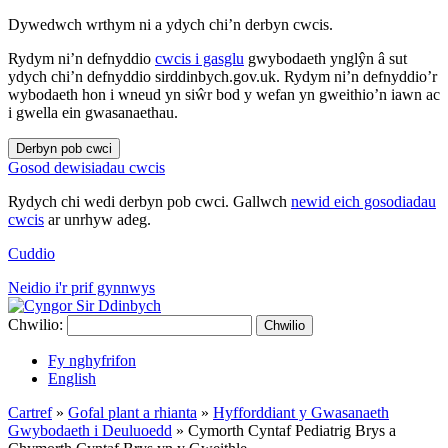
Dywedwch wrthym ni a ydych chi’n derbyn cwcis.
Rydym ni’n defnyddio
cwcis i gasglu
gwybodaeth ynglŷn â sut
ydych chi’n defnyddio sirddinbych.gov.uk. Rydym ni’n defnyddio’r
wybodaeth hon i wneud yn siŵr bod y wefan yn gweithio’n iawn ac
i gwella ein gwasanaethau.
Derbyn pob cwci
Gosod dewisiadau cwcis
Rydych chi wedi derbyn pob cwci. Gallwch
newid eich gosodiadau
cwcis
ar unrhyw adeg.
Cuddio
Neidio i'r prif gynnwys
Chwilio:
Chwilio
Fy nghyfrifon
English
Cartref
»
Gofal plant a rhianta
»
Hyfforddiant y Gwasanaeth
Gwybodaeth i Deuluoedd
»
Cymorth Cyntaf Pediatrig Brys a