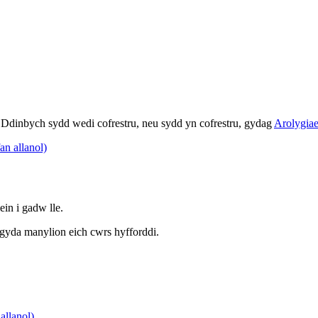
r Ddinbych sydd wedi cofrestru, neu sydd yn cofrestru, gydag
Arolygia
n allanol)
in i gadw lle.
 gyda manylion eich cwrs hyfforddi.
llanol)
.