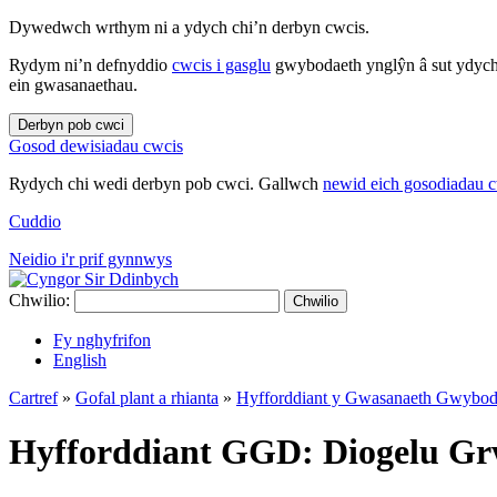
Dywedwch wrthym ni a ydych chi’n derbyn cwcis.
Rydym ni’n defnyddio
cwcis i gasglu
gwybodaeth ynglŷn â sut ydych 
ein gwasanaethau.
Derbyn pob cwci
Gosod dewisiadau cwcis
Rydych chi wedi derbyn pob cwci. Gallwch
newid eich gosodiadau 
Cuddio
Neidio i'r prif gynnwys
Chwilio:
Chwilio
Fy nghyfrifon
English
Cartref
»
Gofal plant a rhianta
»
Hyfforddiant y Gwasanaeth Gwybod
Hyfforddiant GGD: Diogelu G