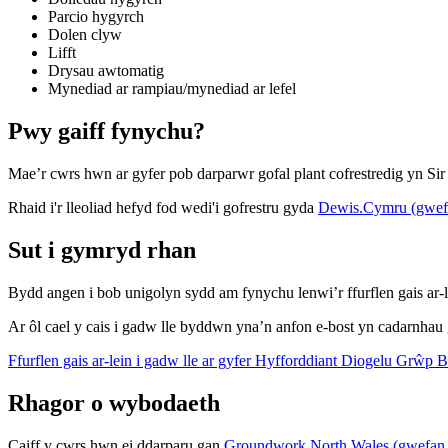
Parcio hygyrch
Dolen clyw
Lifft
Drysau awtomatig
Mynediad ar rampiau/mynediad ar lefel
Pwy gaiff fynychu?
Mae’r cwrs hwn ar gyfer pob darparwr gofal plant cofrestredig yn Si
Rhaid i'r lleoliad hefyd fod wedi'i gofrestru gyda
Dewis.Cymru (gwefa
Sut i gymryd rhan
Bydd angen i bob unigolyn sydd am fynychu lenwi’r ffurflen gais ar-le
Ar ôl cael y cais i gadw lle byddwn yna’n anfon e-bost yn cadarnhau
Ffurflen gais ar-lein i gadw lle ar gyfer Hyfforddiant Diogelu Grŵp B
Rhagor o wybodaeth
Caiff y cwrs hwn ei ddarparu gan
Groundwork North Wales (gwefan a