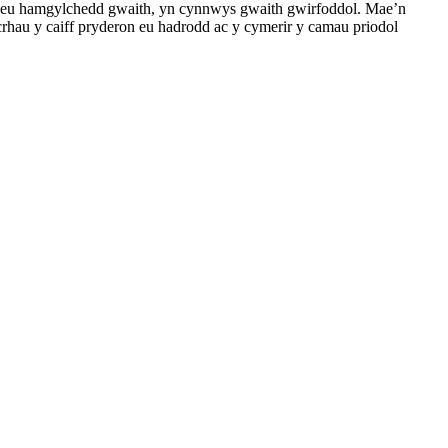
yn eu hamgylchedd gwaith, yn cynnwys gwaith gwirfoddol. Mae’n
rhau y caiff pryderon eu hadrodd ac y cymerir y camau priodol