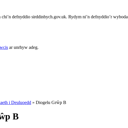
chi’n defnyddio sirddinbych.gov.uk. Rydym ni’n defnyddio’r wybodae
cwcis
ar unrhyw adeg.
aeth i Deuluoedd
»
Diogelu Grŵp B
rŵp B