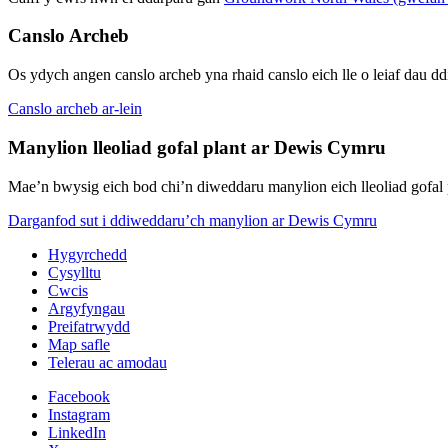
Canslo Archeb
Os ydych angen canslo archeb yna rhaid canslo eich lle o leiaf dau d
Canslo archeb ar-lein
Manylion lleoliad gofal plant ar Dewis Cymru
Mae’n bwysig eich bod chi’n diweddaru manylion eich lleoliad gofal
Darganfod sut i ddiweddaru’ch manylion ar Dewis Cymru
Hygyrchedd
Cysylltu
Cwcis
Argyfyngau
Preifatrwydd
Map safle
Telerau ac amodau
Facebook
Instagram
LinkedIn