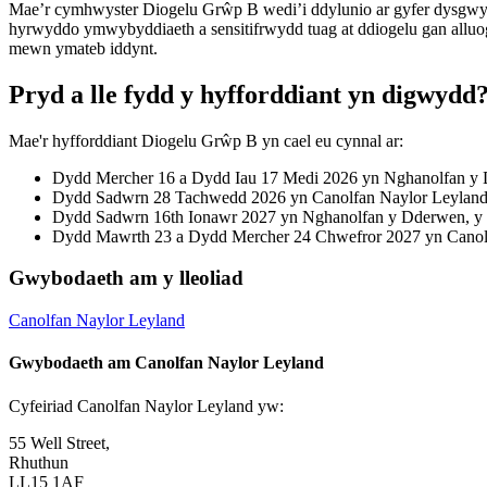
Mae’r cymhwyster Diogelu Grŵp B wedi’i ddylunio ar gyfer dysgwyr 
hyrwyddo ymwybyddiaeth a sensitifrwydd tuag at ddiogelu gan alluogi
mewn ymateb iddynt.
Pryd a lle fydd y hyfforddiant yn digwydd
Mae'r hyfforddiant Diogelu Grŵp B yn cael eu cynnal ar:
Dydd Mercher 16 a Dydd Iau 17 Medi 2026 yn Nghanolfan y 
Dydd Sadwrn 28 Tachwedd 2026 yn Canolfan Naylor Leyland,
Dydd Sadwrn 16th Ionawr 2027 yn Nghanolfan y Dderwen, y 
Dydd Mawrth 23 a Dydd Mercher 24 Chwefror 2027 yn Canolf
Gwybodaeth am y lleoliad
Canolfan Naylor Leyland
Gwybodaeth am Canolfan Naylor Leyland
Cyfeiriad Canolfan Naylor Leyland yw:
55 Well Street,
Rhuthun
LL15 1AF