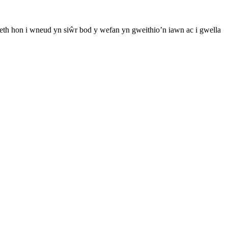
th hon i wneud yn siŵr bod y wefan yn gweithio’n iawn ac i gwella