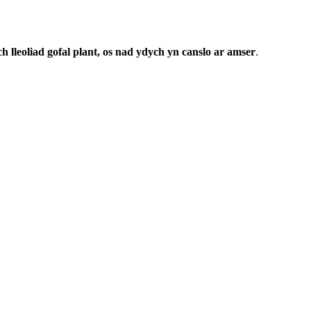
ch lleoliad gofal plant, os nad ydych yn canslo ar amser
.