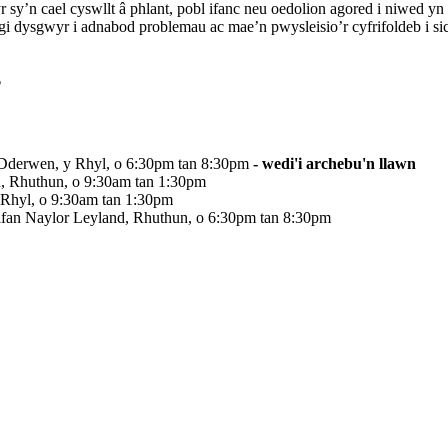
sy’n cael cyswllt â phlant, pobl ifanc neu oedolion agored i niwed 
 dysgwyr i adnabod problemau ac mae’n pwysleisio’r cyfrifoldeb i sic
?
Dderwen, y Rhyl, o 6:30pm tan 8:30pm
- wedi'i archebu'n llawn
 Rhuthun, o 9:30am tan 1:30pm
Rhyl, o 9:30am tan 1:30pm
an Naylor Leyland, Rhuthun, o 6:30pm tan 8:30pm