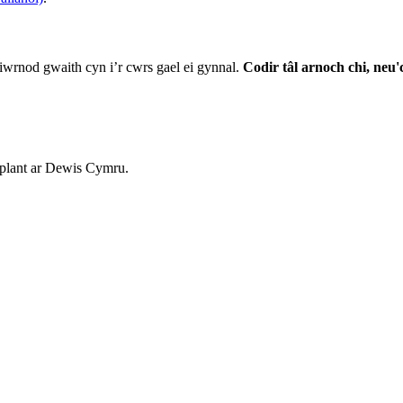
diwrnod gwaith cyn i’r cwrs gael ei gynnal.
Codir tâl arnoch chi, neu'
 plant ar Dewis Cymru.