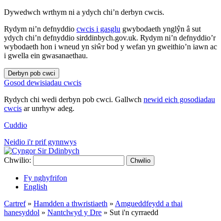
Dywedwch wrthym ni a ydych chi’n derbyn cwcis.
Rydym ni’n defnyddio
cwcis i gasglu
gwybodaeth ynglŷn â sut
ydych chi’n defnyddio sirddinbych.gov.uk. Rydym ni’n defnyddio’r
wybodaeth hon i wneud yn siŵr bod y wefan yn gweithio’n iawn ac
i gwella ein gwasanaethau.
Derbyn pob cwci
Gosod dewisiadau cwcis
Rydych chi wedi derbyn pob cwci. Gallwch
newid eich gosodiadau
cwcis
ar unrhyw adeg.
Cuddio
Neidio i'r prif gynnwys
Chwilio:
Chwilio
Fy nghyfrifon
English
Cartref
»
Hamdden a thwristiaeth
»
Amgueddfeydd a thai
hanesyddol
»
Nantclwyd y Dre
»
Sut i'n cyrraedd