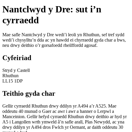
Nantclwyd y Dre: sut i’n
cyrraedd
Mae safle Nantclwyd y Dre wedi’i leoli yn Rhuthun, sef tref sydd
wedi’i chysylltu’n dda ac yn hawdd ei chyrraedd gyda char a bws,
neu drwy deithio o’r gorsafoedd rheilffordd agosaf.
Cyfeiriad
Stryd y Castell
Rhuthun
LL15 1DP
Teithio gyda char
Gellir cyrraedd Rhuthun drwy ddilyn yr A494 a’r A525. Mae
oddeutu 40 munud o Gaer ac awr i awr a hanner o Lerpwl a
Manceinion. Gellir hefyd cyrraedd Rhuthun drwy deithio ar hyd yr
A5 i Langollen wrth ymweld â’n safle arall, Plas Newydd, ac yna
drwy ddilyn yr A494 dros Fwlch yr Oernant, ar daith oddeutu 30