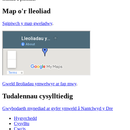
Map o'r lleoliad
Sgipiwch y map gweladwy
.
Gweld lleoliadau ymwelwyr ar fap mwy
.
Tudalennau cysylltiedig
Gwybodaeth mynediad ar gyfer ymweld â Nantclwyd y Dre
Hygyrchedd
Cysylltu
Cwcis