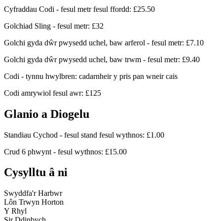
Cyfraddau Codi - fesul metr fesul ffordd: £25.50
Golchiad Sling - fesul metr: £32
Golchi gyda dŵr pwysedd uchel, baw arferol - fesul metr: £7.10
Golchi gyda dŵr pwysedd uchel, baw trwm - fesul metr: £9.40
Codi - tynnu hwylbren: cadarnheir y pris pan wneir cais
Codi amrywiol fesul awr: £125
Glanio a Diogelu
Standiau Cychod - fesul stand fesul wythnos: £1.00
Crud 6 phwynt - fesul wythnos: £15.00
Cysylltu â ni
Swyddfa'r Harbwr
Lôn Trwyn Horton
Y Rhyl
Sir Ddinbych