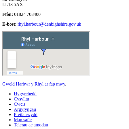
LL18 5AX
Ffôn:
01824 708400
E-bost:
rhyl.harbour@denbighshire.gov.uk
Gweld Harbwr y Rhyl ar fap mwy
.
Hygyrchedd
Cysylltu
Cwcis
Argyfyngau
Preifatrwydd
Map safle
Telerau ac amodau