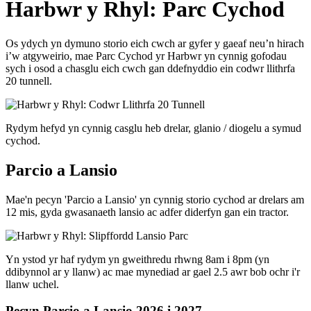
Harbwr y Rhyl: Parc Cychod
Os ydych yn dymuno storio eich cwch ar gyfer y gaeaf neu’n hirach
i’w atgyweirio, mae Parc Cychod yr Harbwr yn cynnig gofodau
sych i osod a chasglu eich cwch gan ddefnyddio ein codwr llithrfa
20 tunnell.
Rydym hefyd yn cynnig casglu heb drelar, glanio / diogelu a symud
cychod.
Parcio a Lansio
Mae'n pecyn 'Parcio a Lansio' yn cynnig storio cychod ar drelars am
12 mis, gyda gwasanaeth lansio ac adfer diderfyn gan ein tractor.
Yn ystod yr haf rydym yn gweithredu rhwng 8am i 8pm (yn
ddibynnol ar y llanw) ac mae mynediad ar gael 2.5 awr bob ochr i'r
llanw uchel.
Pecyn Parcio a Lansio 2026 i 2027