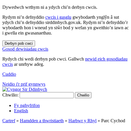
Dywedwch wrthym ni a ydych chi’n derbyn cwcis.
Rydym ni’n defnyddio
cwcis i gasglu
gwybodaeth ynglŷn â sut
ydych chi’n defnyddio sirddinbych.gov.uk. Rydym ni’n defnyddio’r
wybodaeth hon i wneud yn siŵr bod y wefan yn gweithio’n iawn ac
i gwella ein gwasanaethau.
Derbyn pob cwci
Gosod dewisiadau cwcis
Rydych chi wedi derbyn pob cwci. Gallwch
newid eich gosodiadau
cwcis
ar unrhyw adeg.
Cuddio
Neidio i'r prif gynnwys
Chwilio:
Chwilio
Fy nghyfrifon
English
Cartref
»
Hamdden a thwristiaeth
»
Harbwr y Rhyl
»
Parc Cychod