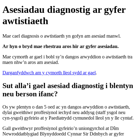
Asesiadau diagnostig ar gyfer
awtistiaeth
Mae cael diagnosis o awtistiaeth yn gofyn am asesiad manwl.
Ar hyn o bryd mae rhestrau aros hir ar gyfer asesiadau.
Mae cymorth ar gael i bobl sy’n dangos arwyddion o awtistiaeth tra
maen nhw’n aros am asesiad.
Darganfyddwch am y cymorth lleol sydd ar gael
.
Sut alla’i gael asesiad diagnostig i blentyn
neu berson ifanc?
Os yw plentyn o dan 5 oed ac yn dangos arwyddion o awtistiaeth,
dylai gweithiwr proffesiynol iechyd neu addysg (staff ysgol neu
cyn-ysgol) gyfeirio at y Paediatrydd cymunedol lleol yn y lle cyntaf.
Gall gweithwyr proffesiynol gyfeirio’n uniongyrchol at Dîm
Newroddatblygiad Blynyddoedd Cynnar Sir Ddnbych ar gyfer