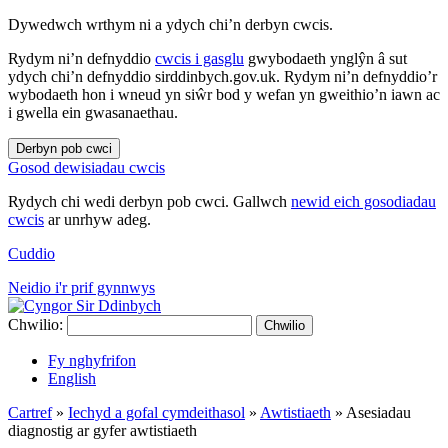
Dywedwch wrthym ni a ydych chi’n derbyn cwcis.
Rydym ni’n defnyddio
cwcis i gasglu
gwybodaeth ynglŷn â sut
ydych chi’n defnyddio sirddinbych.gov.uk. Rydym ni’n defnyddio’r
wybodaeth hon i wneud yn siŵr bod y wefan yn gweithio’n iawn ac
i gwella ein gwasanaethau.
Derbyn pob cwci
Gosod dewisiadau cwcis
Rydych chi wedi derbyn pob cwci. Gallwch
newid eich gosodiadau
cwcis
ar unrhyw adeg.
Cuddio
Neidio i'r prif gynnwys
Chwilio:
Chwilio
Fy nghyfrifon
English
Cartref
»
Iechyd a gofal cymdeithasol
»
Awtistiaeth
»
Asesiadau
diagnostig ar gyfer awtistiaeth