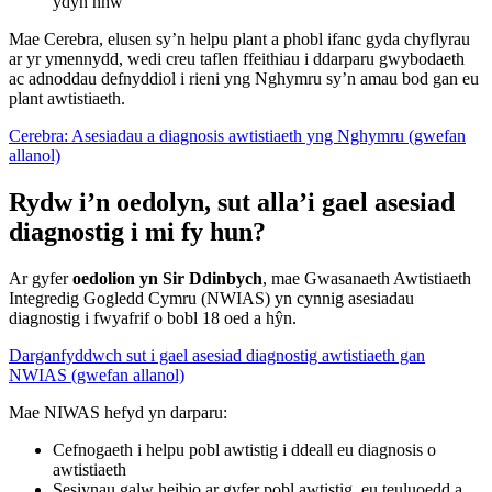
ydyn nhw
Mae Cerebra, elusen sy’n helpu plant a phobl ifanc gyda chyflyrau
ar yr ymennydd, wedi creu taflen ffeithiau i ddarparu gwybodaeth
ac adnoddau defnyddiol i rieni yng Nghymru sy’n amau bod gan eu
plant awtistiaeth.
Cerebra: Asesiadau a diagnosis awtistiaeth yng Nghymru (gwefan
allanol)
Rydw i’n oedolyn, sut alla’i gael asesiad
diagnostig i mi fy hun?
Ar gyfer
oedolion yn Sir Ddinbych
, mae Gwasanaeth Awtistiaeth
Integredig Gogledd Cymru (NWIAS) yn cynnig asesiadau
diagnostig i fwyafrif o bobl 18 oed a hŷn.
Darganfyddwch sut i gael asesiad diagnostig awtistiaeth gan
NWIAS (gwefan allanol)
Mae NIWAS hefyd yn darparu:
Cefnogaeth i helpu pobl awtistig i ddeall eu diagnosis o
awtistiaeth
Sesiynau galw heibio ar gyfer pobl awtistig, eu teuluoedd a