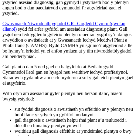
ystyried asesiad diagnostig, gan gymryd i ystyriaeth bod y plentyn
angen bod o dan paediatrydd cymunedol i’r atgyfeiriad gael ei
ystyried.
Gwasanaeth Niwroddatblygiadol GIG Gogledd Cymru (gwefan
allanol)
sydd fel arfer gyfrifol am asesiadau diagnostig plant. Gall
ysgol neu feddyg teulu gyfeirio plentyn o oedran ysgol sy’n dangos
arwyddion o awtistiaeth at y Gwasanaeth Iechyd Meddwl Plant a
Phobl Ifanc (CAMHS). Bydd CAMHS yn sgrinio’r atgyfeiriad a lle
bo hynny’n briodol yn ei anfon ymlaen at y tîm niwroddatblygiadol
am benderfyniad.
Gall plant o dan 5 oed gael eu hatgyfeirio at Bediatregydd
Cymunedol lleol gan eu hysgol neu weithiwr iechyd proffesiynol.
Siaradwch gyda nhw am eich pryderon a sut y gall eich plentyn gael
ei atgyfeirio.
Wrth ofyn am asesiad ar gyfer plentyn neu berson ifanc, mae’n
bwysig ystyried:
sut fyddai diagnosis o awtistiaeth yn effeithio ar y plentyn neu
bobl ifanc yr ydych yn gyfrifol amdanynt
gall diagnosis o awtistiaeth helpu rhai plant a’u teuluoedd i
ddeall eu hunain/y plentyn yn well
weithiau gall diagnosis effeithio ar ymdeimlad plentyn o bwy