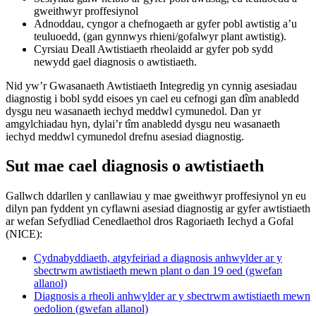
gweithwyr proffesiynol
Adnoddau, cyngor a chefnogaeth ar gyfer pobl awtistig a’u
teuluoedd, (gan gynnwys rhieni/gofalwyr plant awtistig).
Cyrsiau Deall Awtistiaeth rheolaidd ar gyfer pob sydd
newydd gael diagnosis o awtistiaeth.
Nid yw’r Gwasanaeth Awtistiaeth Integredig yn cynnig asesiadau
diagnostig i bobl sydd eisoes yn cael eu cefnogi gan dîm anabledd
dysgu neu wasanaeth iechyd meddwl cymunedol. Dan yr
amgylchiadau hyn, dylai’r tîm anabledd dysgu neu wasanaeth
iechyd meddwl cymunedol drefnu asesiad diagnostig.
Sut mae cael diagnosis o awtistiaeth
Gallwch ddarllen y canllawiau y mae gweithwyr proffesiynol yn eu
dilyn pan fyddent yn cyflawni asesiad diagnostig ar gyfer awtistiaeth
ar wefan Sefydliad Cenedlaethol dros Ragoriaeth Iechyd a Gofal
(NICE):
Cydnabyddiaeth, atgyfeiriad a diagnosis anhwylder ar y
sbectrwm awtistiaeth mewn plant o dan 19 oed (gwefan
allanol)
Diagnosis a rheoli anhwylder ar y sbectrwm awtistiaeth mewn
oedolion (gwefan allanol)