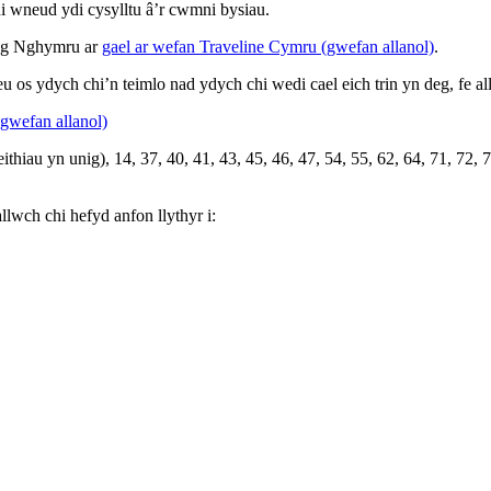
i wneud ydi cysylltu â’r cwmni bysiau.
yng Nghymru ar
gael ar wefan Traveline Cymru (gwefan allanol)
.
 os ydych chi’n teimlo nad ydych chi wedi cael eich trin yn deg, fe 
gwefan allanol)
iau yn unig), 14, 37, 40, 41, 43, 45, 46, 47, 54, 55, 62, 64, 71, 72,
lwch chi hefyd anfon llythyr i: