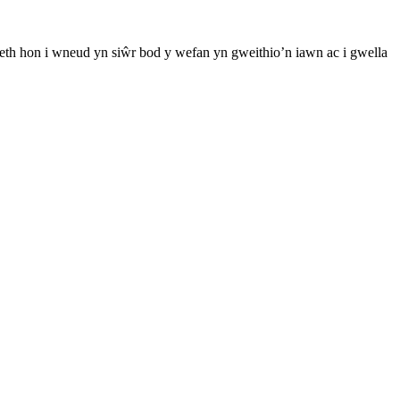
th hon i wneud yn siŵr bod y wefan yn gweithio’n iawn ac i gwella