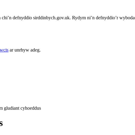
chi’n defnyddio sirddinbych.gov.uk. Rydym ni’n defnyddio’r wybodae
cwcis
ar unrhyw adeg.
 gludiant cyhoeddus
s