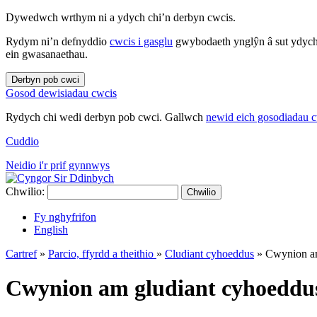
Dywedwch wrthym ni a ydych chi’n derbyn cwcis.
Rydym ni’n defnyddio
cwcis i gasglu
gwybodaeth ynglŷn â sut ydych 
ein gwasanaethau.
Derbyn pob cwci
Gosod dewisiadau cwcis
Rydych chi wedi derbyn pob cwci. Gallwch
newid eich gosodiadau 
Cuddio
Neidio i'r prif gynnwys
Chwilio:
Chwilio
Fy nghyfrifon
English
Cartref
»
Parcio, ffyrdd a theithio
»
Cludiant cyhoeddus
»
Cwynion am
Cwynion am gludiant cyhoeddu