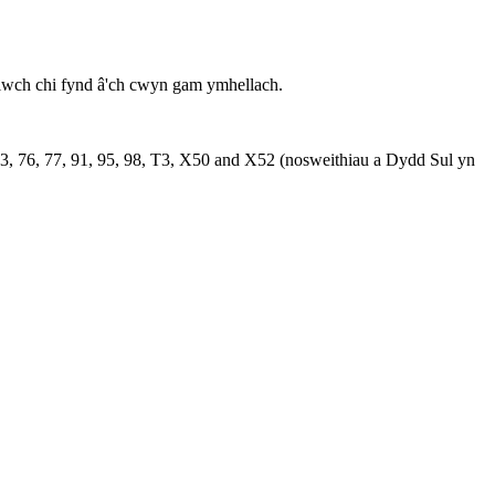
allwch chi fynd â'ch cwyn gam ymhellach.
 73, 76, 77, 91, 95, 98, T3, X50 and X52 (nosweithiau a Dydd Sul yn