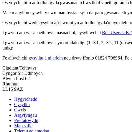
Os ydych chi’n anfodlon gyda gwasanaeth bws lleol y peth gorau i ch
Mae manylion cyswllt y cwmnïau bysiau sy’n darparu gwasanaeth 
Os ydych chi wedi cysylltu â’r cwmni yn anfodlon gyda'u hymateb neu
I gwyno am wasanaeth bws masnachol, cysylltwch â
Bus Users UK (
I gwyno am wasanaeth bws cymorthdaledig: (1, X1, 2, X5, 11 (nosweith
unig):
Fe allwch chi
gysylltu â ni arlein
neu drwy ffonio 01824 706964. Fe al
Cludiant Teithwyr
Cyngor Sir Ddinbych
Blwch Post 62
Rhuthun
LL15 9AZ
Hygyrchedd
Cysylltu
Cwcis
Argyfyngau
Preifatrwydd
Map safle
Telerau ac amodau