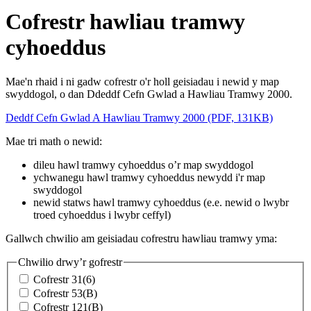
Cofrestr hawliau tramwy
cyhoeddus
Mae'n rhaid i ni gadw cofrestr o'r holl geisiadau i newid y map
swyddogol, o dan Ddeddf Cefn Gwlad a Hawliau Tramwy 2000.
Deddf Cefn Gwlad A Hawliau Tramwy 2000 (PDF, 131KB)
Mae tri math o newid:
dileu hawl tramwy cyhoeddus o’r map swyddogol
ychwanegu hawl tramwy cyhoeddus newydd i'r map
swyddogol
newid statws hawl tramwy cyhoeddus (e.e. newid o lwybr
troed cyhoeddus i lwybr ceffyl)
Gallwch chwilio am geisiadau cofrestru hawliau tramwy yma:
Chwilio drwy’r gofrestr
Cofrestr 31(6)
Cofrestr 53(B)
Cofrestr 121(B)