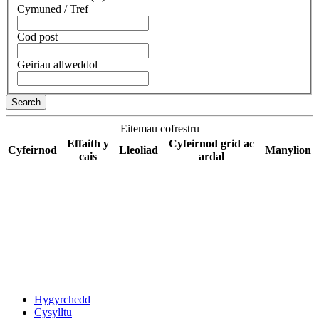
Cymuned / Tref
Cod post
Geiriau allweddol
Search
Eitemau cofrestru
Effaith y
Cyfeirnod grid ac
Cyfeirnod
Lleoliad
Manylion
cais
ardal
Hygyrchedd
Cysylltu