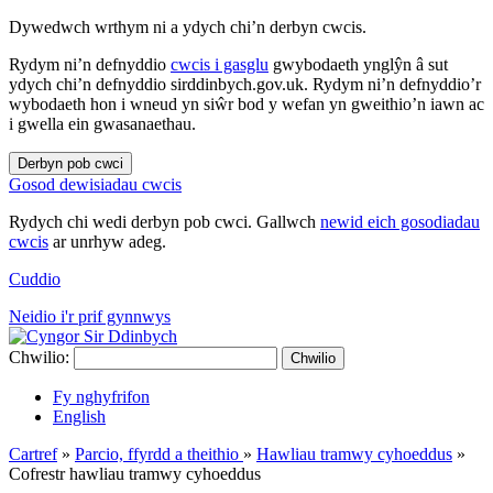
Dywedwch wrthym ni a ydych chi’n derbyn cwcis.
Rydym ni’n defnyddio
cwcis i gasglu
gwybodaeth ynglŷn â sut
ydych chi’n defnyddio sirddinbych.gov.uk. Rydym ni’n defnyddio’r
wybodaeth hon i wneud yn siŵr bod y wefan yn gweithio’n iawn ac
i gwella ein gwasanaethau.
Derbyn pob cwci
Gosod dewisiadau cwcis
Rydych chi wedi derbyn pob cwci. Gallwch
newid eich gosodiadau
cwcis
ar unrhyw adeg.
Cuddio
Neidio i'r prif gynnwys
Chwilio:
Chwilio
Fy nghyfrifon
English
Cartref
»
Parcio, ffyrdd a theithio
»
Hawliau tramwy cyhoeddus
»
Cofrestr hawliau tramwy cyhoeddus