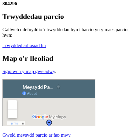
804296
Trwyddedau parcio
Gallwch ddefnyddio’r trwyddedau hyn i barcio yn y maes parcio
hwn:
Trwydded arhosiad hir
Map o'r lleoliad
Sgipiwch y map gweladwy
.
Gweld meysydd parcio ar fap mwy
.