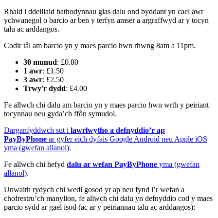
Rhaid i ddeiliaid bathodynnau glas dalu ond byddant yn cael awr
ychwanegol o barcio ar ben y terfyn amser a argraffwyd ar y tocyn
talu ac arddangos.
Codir tâl am barcio yn y maes parcio hwn rhwng 8am a 11pm.
30 munud
: £0.80
1 awr
: £1.50
3 awr
: £2.50
Trwy'r dydd
: £4.00
Fe allwch chi dalu am barcio yn y maes parcio hwn wrth y peiriant
tocynnau neu gyda’ch ffôn symudol.
Darganfyddwch sut i
lawrlwytho a defnyddio’r ap
PayByPhone
ar gyfer eich dyfais Google Android neu Apple iOS
yma (gwefan allanol)
.
Fe allwch chi hefyd
dalu ar wefan PayByPhone
yma (gwefan
allanol)
.
Unwaith rydych chi wedi gosod yr ap neu fynd i’r wefan a
chofrestru’ch manylion, fe allwch chi dalu yn defnyddio cod y maes
parcio sydd ar gael isod (ac ar y peiriannau talu ac arddangos):