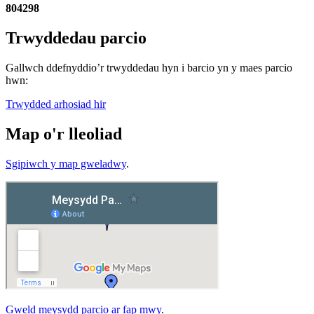
804298
Trwyddedau parcio
Gallwch ddefnyddio’r trwyddedau hyn i barcio yn y maes parcio
hwn:
Trwydded arhosiad hir
Map o'r lleoliad
Sgipiwch y map gweladwy
.
Gweld meysydd parcio ar fap mwy
.