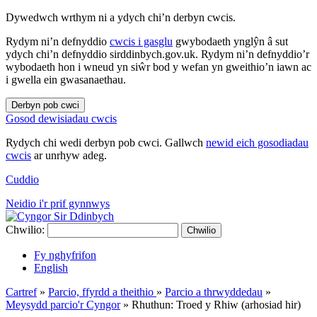
Dywedwch wrthym ni a ydych chi’n derbyn cwcis.
Rydym ni’n defnyddio
cwcis i gasglu
gwybodaeth ynglŷn â sut
ydych chi’n defnyddio sirddinbych.gov.uk. Rydym ni’n defnyddio’r
wybodaeth hon i wneud yn siŵr bod y wefan yn gweithio’n iawn ac
i gwella ein gwasanaethau.
Derbyn pob cwci
Gosod dewisiadau cwcis
Rydych chi wedi derbyn pob cwci. Gallwch
newid eich gosodiadau
cwcis
ar unrhyw adeg.
Cuddio
Neidio i'r prif gynnwys
Chwilio:
Chwilio
Fy nghyfrifon
English
Cartref
»
Parcio, ffyrdd a theithio
»
Parcio a thrwyddedau
»
Meysydd parcio'r Cyngor
»
Rhuthun: Troed y Rhiw (arhosiad hir)