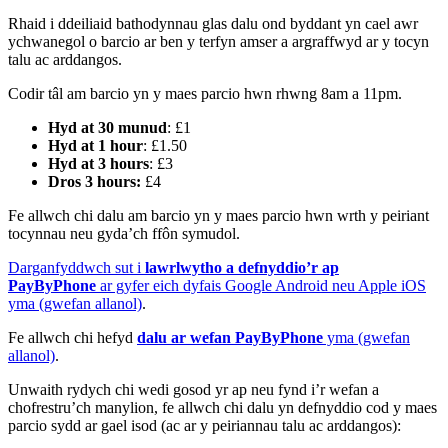
Rhaid i ddeiliaid bathodynnau glas dalu ond byddant yn cael awr
ychwanegol o barcio ar ben y terfyn amser a argraffwyd ar y tocyn
talu ac arddangos.
Codir tâl am barcio yn y maes parcio hwn rhwng 8am a 11pm.
Hyd at 30 munud
: £1
Hyd at 1 hour
: £1.50
Hyd at 3 hours
: £3
Dros 3 hours:
£4
Fe allwch chi dalu am barcio yn y maes parcio hwn wrth y peiriant
tocynnau neu gyda’ch ffôn symudol.
Darganfyddwch sut i
lawrlwytho a defnyddio’r ap
PayByPhone
ar gyfer eich dyfais Google Android neu Apple iOS
yma (gwefan allanol)
.
Fe allwch chi hefyd
dalu ar wefan PayByPhone
yma (gwefan
allanol)
.
Unwaith rydych chi wedi gosod yr ap neu fynd i’r wefan a
chofrestru’ch manylion, fe allwch chi dalu yn defnyddio cod y maes
parcio sydd ar gael isod (ac ar y peiriannau talu ac arddangos):