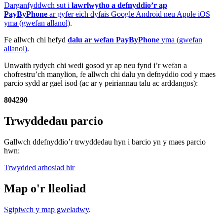
Darganfyddwch sut i
lawrlwytho a defnyddio’r ap
PayByPhone
ar gyfer eich dyfais Google Android neu Apple iOS
yma (gwefan allanol)
.
Fe allwch chi hefyd
dalu ar wefan PayByPhone
yma (gwefan
allanol)
.
Unwaith rydych chi wedi gosod yr ap neu fynd i’r wefan a
chofrestru’ch manylion, fe allwch chi dalu yn defnyddio cod y maes
parcio sydd ar gael isod (ac ar y peiriannau talu ac arddangos):
804290
Trwyddedau parcio
Gallwch ddefnyddio’r trwyddedau hyn i barcio yn y maes parcio
hwn:
Trwydded arhosiad hir
Map o'r lleoliad
Sgipiwch y map gweladwy
.