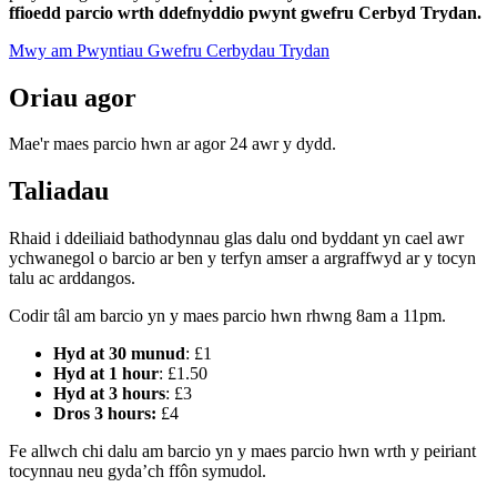
ffioedd parcio wrth ddefnyddio pwynt gwefru Cerbyd Trydan.
Mwy am Pwyntiau Gwefru Cerbydau Trydan
Oriau agor
Mae'r maes parcio hwn ar agor 24 awr y dydd.
Taliadau
Rhaid i ddeiliaid bathodynnau glas dalu ond byddant yn cael awr
ychwanegol o barcio ar ben y terfyn amser a argraffwyd ar y tocyn
talu ac arddangos.
Codir tâl am barcio yn y maes parcio hwn rhwng 8am a 11pm.
Hyd at 30 munud
: £1
Hyd at 1 hour
: £1.50
Hyd at 3 hours
: £3
Dros 3 hours:
£4
Fe allwch chi dalu am barcio yn y maes parcio hwn wrth y peiriant
tocynnau neu gyda’ch ffôn symudol.