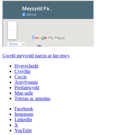
Gweld meysydd parcio ar fap mwy
.
Hygyrchedd
Cysylltu
Cwcis
Argyfyngau
Preifatrwydd
Map safle
Telerau ac amodau
Facebook
Instagram
LinkedIn
X
YouTube