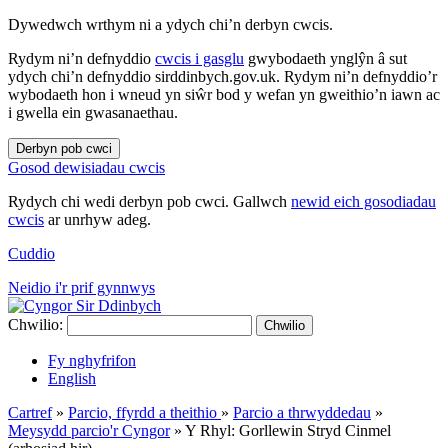
Dywedwch wrthym ni a ydych chi’n derbyn cwcis.
Rydym ni’n defnyddio
cwcis i gasglu
gwybodaeth ynglŷn â sut
ydych chi’n defnyddio sirddinbych.gov.uk. Rydym ni’n defnyddio’r
wybodaeth hon i wneud yn siŵr bod y wefan yn gweithio’n iawn ac
i gwella ein gwasanaethau.
Derbyn pob cwci
Gosod dewisiadau cwcis
Rydych chi wedi derbyn pob cwci. Gallwch
newid eich gosodiadau
cwcis
ar unrhyw adeg.
Cuddio
Neidio i'r prif gynnwys
Chwilio:
Chwilio
Fy nghyfrifon
English
Cartref
»
Parcio, ffyrdd a theithio
»
Parcio a thrwyddedau
»
Meysydd parcio'r Cyngor
»
Y Rhyl: Gorllewin Stryd Cinmel