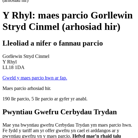
(arhosiad hir)
Y Rhyl: maes parcio Gorllewin
Stryd Cinmel (arhosiad hir)
Lleoliad a nifer o fannau parcio
Gorllewin Stryd Cinmel
Y Rhyl
LL18 1DA
Gweld y maes parcio hwn ar fap.
Maes parcio arhosiad hir.
190 lle parcio, 5 lle parcio ar gyfer yr anabl.
Pwyntiau Gwefru Cerbydau Trydan
Mae yna bwyntiau gwefru Cerbydau Trydan ym maes parcio hwn.
Fe fydd y tariff am yr offer gwefru yn cael ei arddangos ar y
pwyntiau gwefru yn y maes parcio.
Hefyd mae’n rhaid talu