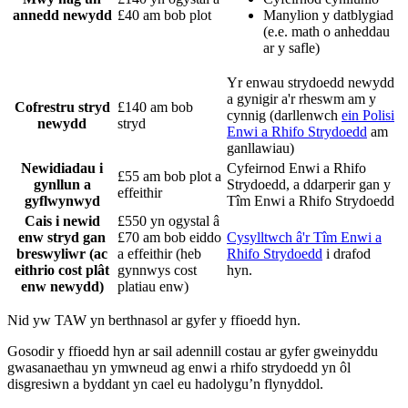
annedd newydd
£40 am bob plot
Manylion y datblygiad
(e.e. math o anheddau
ar y safle)
Yr enwau strydoedd newydd
a gynigir a'r rheswm am y
Cofrestru stryd
£140 am bob
cynnig (darllenwch
ein Polisi
newydd
stryd
Enwi a Rhifo Strydoedd
am
ganllawiau)
Newidiadau i
Cyfeirnod Enwi a Rhifo
£55 am bob plot a
gynllun a
Strydoedd, a ddarperir gan y
effeithir
gyflwynwyd
Tîm Enwi a Rhifo Strydoedd
Cais i newid
£550 yn ogystal â
enw stryd gan
£70 am bob eiddo
Cysylltwch â'r Tîm Enwi a
breswyliwr (ac
a effeithir (heb
Rhifo Strydoedd
i drafod
eithrio cost plât
gynnwys cost
hyn.
enw newydd)
platiau enw)
Nid yw TAW yn berthnasol ar gyfer y ffioedd hyn.
Gosodir y ffioedd hyn ar sail adennill costau ar gyfer gweinyddu
gwasanaethau yn ymwneud ag enwi a rhifo strydoedd yn ôl
disgresiwn a byddant yn cael eu hadolygu’n flynyddol.