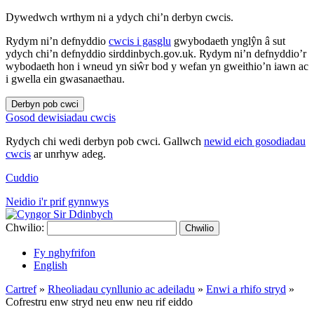
Dywedwch wrthym ni a ydych chi’n derbyn cwcis.
Rydym ni’n defnyddio
cwcis i gasglu
gwybodaeth ynglŷn â sut
ydych chi’n defnyddio sirddinbych.gov.uk. Rydym ni’n defnyddio’r
wybodaeth hon i wneud yn siŵr bod y wefan yn gweithio’n iawn ac
i gwella ein gwasanaethau.
Derbyn pob cwci
Gosod dewisiadau cwcis
Rydych chi wedi derbyn pob cwci. Gallwch
newid eich gosodiadau
cwcis
ar unrhyw adeg.
Cuddio
Neidio i'r prif gynnwys
Chwilio:
Chwilio
Fy nghyfrifon
English
Cartref
»
Rheoliadau cynllunio ac adeiladu
»
Enwi a rhifo stryd
»
Cofrestru enw stryd neu enw neu rif eiddo