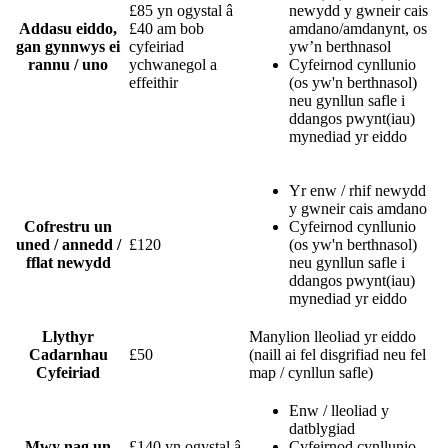
£85 yn ogystal â
newydd y gwneir cais
Addasu eiddo,
£40 am bob
amdano/amdanynt, os
gan gynnwys ei
cyfeiriad
yw’n berthnasol
rannu / uno
ychwanegol a
Cyfeirnod cynllunio
effeithir
(os yw'n berthnasol)
neu gynllun safle i
ddangos pwynt(iau)
mynediad yr eiddo
Yr enw / rhif newydd
y gwneir cais amdano
Cofrestru un
Cyfeirnod cynllunio
uned / annedd /
£120
(os yw'n berthnasol)
fflat newydd
neu gynllun safle i
ddangos pwynt(iau)
mynediad yr eiddo
Llythyr
Manylion lleoliad yr eiddo
Cadarnhau
£50
(naill ai fel disgrifiad neu fel
Cyfeiriad
map / cynllun safle)
Enw / lleoliad y
datblygiad
Mwy nag un
£140 yn ogystal â
Cyfeirnod cynllunio