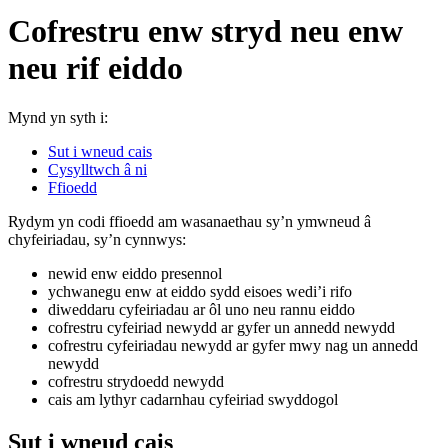
Cofrestru enw stryd neu enw
neu rif eiddo
Mynd yn syth i:
Sut i wneud cais
Cysylltwch â ni
Ffioedd
Rydym yn codi ffioedd am wasanaethau sy’n ymwneud â
chyfeiriadau, sy’n cynnwys:
newid enw eiddo presennol
ychwanegu enw at eiddo sydd eisoes wedi’i rifo
diweddaru cyfeiriadau ar ôl uno neu rannu eiddo
cofrestru cyfeiriad newydd ar gyfer un annedd newydd
cofrestru cyfeiriadau newydd ar gyfer mwy nag un annedd
newydd
cofrestru strydoedd newydd
cais am lythyr cadarnhau cyfeiriad swyddogol
Sut i wneud cais