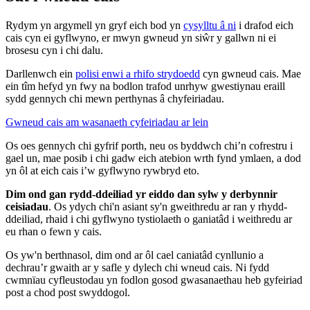
Rydym yn argymell yn gryf eich bod yn
cysylltu â ni
i drafod eich
cais cyn ei gyflwyno, er mwyn gwneud yn siŵr y gallwn ni ei
brosesu cyn i chi dalu.
Darllenwch ein
polisi enwi a rhifo strydoedd
cyn gwneud cais. Mae
ein tîm hefyd yn fwy na bodlon trafod unrhyw gwestiynau eraill
sydd gennych chi mewn perthynas â chyfeiriadau.
Gwneud cais am wasanaeth cyfeiriadau ar lein
Os oes gennych chi gyfrif porth, neu os byddwch chi’n cofrestru i
gael un, mae posib i chi gadw eich atebion wrth fynd ymlaen, a dod
yn ôl at eich cais i’w gyflwyno rywbryd eto.
Dim ond gan rydd-ddeiliad yr eiddo dan sylw y derbynnir
ceisiadau
. Os ydych chi'n asiant sy'n gweithredu ar ran y rhydd-
ddeiliad, rhaid i chi gyflwyno tystiolaeth o ganiatâd i weithredu ar
eu rhan o fewn y cais.
Os yw'n berthnasol, dim ond ar ôl cael caniatâd cynllunio a
dechrau’r gwaith ar y safle y dylech chi wneud cais. Ni fydd
cwmnïau cyfleustodau yn fodlon gosod gwasanaethau heb gyfeiriad
post a chod post swyddogol.