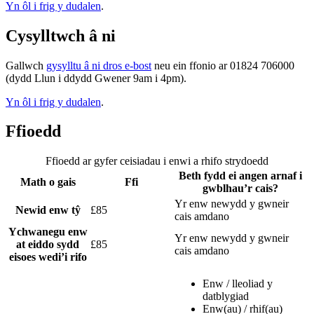
Yn ôl i frig y dudalen
.
Cysylltwch â ni
Gallwch
gysylltu â ni dros e-bost
neu ein ffonio ar 01824 706000
(dydd Llun i ddydd Gwener 9am i 4pm).
Yn ôl i frig y dudalen
.
Ffioedd
Ffioedd ar gyfer ceisiadau i enwi a rhifo strydoedd
Beth fydd ei angen arnaf i
Math o gais
Ffi
gwblhau’r cais?
Yr enw newydd y gwneir
Newid enw tŷ
£85
cais amdano
Ychwanegu enw
Yr enw newydd y gwneir
at eiddo sydd
£85
cais amdano
eisoes wedi’i rifo
Enw / lleoliad y
datblygiad
Enw(au) / rhif(au)