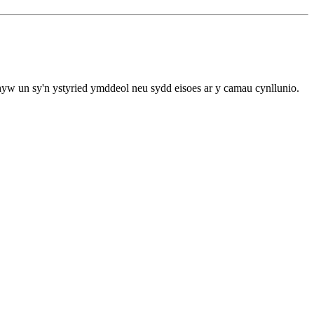
hyw un sy'n ystyried ymddeol neu sydd eisoes ar y camau cynllunio.