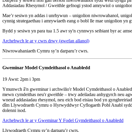
Darperir y sesiwn hon gan berson niwrowahanol sydd wedi dysgu pa f
Addasiadau Rhesymol / Gweithle gefnogi ystod amrywiol o unigolion. 
Mae’r sesiwn yn addas i unrhywun – unigolion niwrowahanol, unig
cynnig strategaethau i amrywiaeth eang o bobl lle mae unigolion yn 
Bydd y sesiwn yn para tua 1.5 awr sy'n cynnwys seibiant byr ac amse
Archebwch le ar y cwrs drwy (gwefan allanol)
Niwrowahaniaeth Cymru sy’n darparu’r cwrs.
Gweminar Model Cymdeithasol o Anabledd
19 Awst: 2pm i 3pm
Ymunwch â'n gweminar i archwilio'r Model Cymdeithasol o Anabledd a 
mewn cymdeithas neu'r gweithle – trwy adeiladau anhygyrch neu agwed
wneud addasiadau rhesymol, neu eich bod eisiau bod yn gynghreiriad 
dîm Llywodraeth Cymru o Hyrwyddwyr Cyflogaeth Pobl Anabl sydd â 
dolenni isod.
Archebwch le ar y Gweminar Y Fodel Gymdeithasol o Anabledd
Llywodraeth Cymru sy’n darparu’r cwrs.