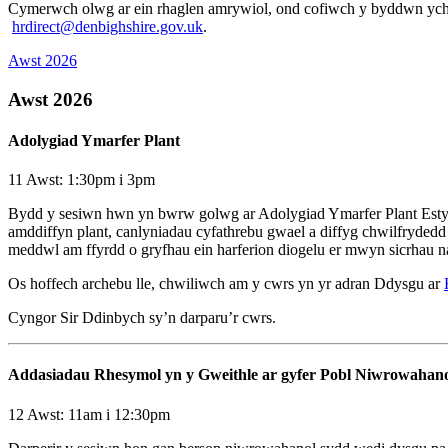
Cymerwch olwg ar ein rhaglen amrywiol, ond cofiwch y byddwn ychwa
hrdirect@denbighshire.gov.uk
.
Awst 2026
Awst 2026
Adolygiad Ymarfer Plant
11 Awst: 1:30pm i 3pm
Bydd y sesiwn hwn yn bwrw golwg ar Adolygiad Ymarfer Plant Estyne
amddiffyn plant, canlyniadau cyfathrebu gwael a diffyg chwilfrydedd
meddwl am ffyrdd o gryfhau ein harferion diogelu er mwyn sicrhau 
Os hoffech archebu lle, chwiliwch am y cwrs yn yr adran Ddysgu ar
Cyngor Sir Ddinbych sy’n darparu’r cwrs.
Addasiadau Rhesymol yn y Gweithle ar gyfer Pobl Niwrowahan
12 Awst: 11am i 12:30pm