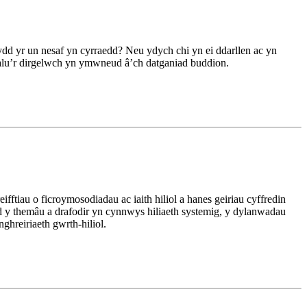
ydd yr un nesaf yn cyrraedd? Neu ydych chi yn ei ddarllen ac yn
alu’r dirgelwch yn ymwneud â’ch datganiad buddion.
fftiau o ficroymosodiadau ac iaith hiliol a hanes geiriau cyffredin
dd y themâu a drafodir yn cynnwys hiliaeth systemig, y dylanwadau
ghreiriaeth gwrth-hiliol.