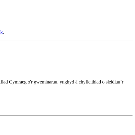
uk
.
ad Cymraeg o'r gweminarau, ynghyd â chyfieithiad o sleidiau’r