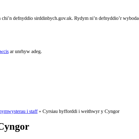
chi’n defnyddio sirddinbych.gov.uk. Rydym ni’n defnyddio’r wybodae
cwcis
ar unrhyw adeg.
hymwysterau i staff
»
Cyrsiau hyfforddi i weithwyr y Cyngor
 Cyngor