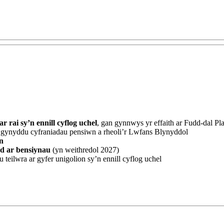
r rai sy’n ennill cyflog uchel
, gan gynnwys yr effaith ar Fudd-dal Pla
 i gynyddu cyfraniadau pensiwn a rheoli’r Lwfans Blynyddol
n
od ar bensiynau
(yn weithredol 2027)
teilwra ar gyfer unigolion sy’n ennill cyflog uchel