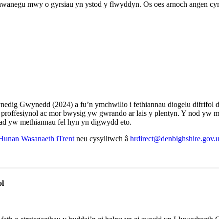
negu mwy o gyrsiau yn ystod y flwyddyn. Os oes arnoch angen cymort
dig Gwynedd (2024) a fu’n ymchwilio i fethiannau diogelu difrifol dr
 proffesiynol ac mor bwysig yw gwrando ar lais y plentyn. Y nod yw m
nad yw methiannau fel hyn yn digwydd eto.
Hunan Wasanaeth iTrent
neu cysylltwch â
hrdirect@denbighshire.gov.
ol