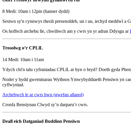
8 Medi: 10am i 12pm (hanner dydd)
Sesiwn sy'n cynnwys rheoli presenoldeb, un i un, iechyd meddwl a 
Os hoffech archebu lle, chwiliwch am y cwrs yn yr adran Ddysgu ar
Trosolwg o’r CPLlL
14 Medi: 10am i 11am
Ydych chi'n talu cyfraniadau CPLlL ar hyn o bryd? Doeth gyda Phen
Noder y bydd gweminarau Wythnos Ymwybyddiaeth Pensiwn yn cael eu 
cyflwyniad.
Archebwch le ar cwrs hwn (gwefan allanol)
Cronfa Bensiynau Clwyd sy’n darparu’r cwrs.
Deall eich Datganiad Buddion Pensiwn