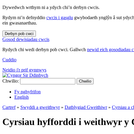
Dywedwch wrthym ni a ydych chi’n derbyn cwcis.
Rydym ni’n defnyddio
cwcis i gasglu
gwybodaeth ynglŷn â sut ydych 
ein gwasanaethau.
Derbyn pob cwci
Gosod dewisiadau cwcis
Rydych chi wedi derbyn pob cwci. Gallwch
newid eich gosodiadau 
Cuddio
Neidio i'r prif gynnwys
Chwilio:
Chwilio
Fy nghyfrifon
English
Cartref
»
Swyddi a gweithwyr
»
Datblygiad Gweithiwr
»
Cyrsiau a c
Cyrsiau hyfforddi i weithwyr y