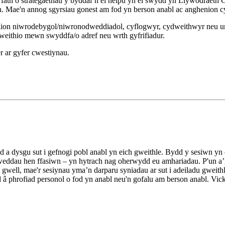
ath o strategaethau y byddai’n ei helpu yn ei swydd yn Llywodraeth 
Mae'n annog sgyrsiau gonest am fod yn berson anabl ac anghenion cyff
olion niwrodebygol/niwronodweddiadol, cyflogwyr, cydweithwyr neu
gweithio mewn swyddfa/o adref neu wrth gyfrifiadur.
r ar gyfer cwestiynau.
dysgu sut i gefnogi pobl anabl yn eich gweithle. Bydd y sesiwn yn ei
dau hen ffasiwn – yn hytrach nag oherwydd eu amhariadau. P'un a’i ei
gwell, mae'r sesiynau yma’n darparu syniadau ar sut i adeiladu gweit
phrofiad personol o fod yn anabl neu'n gofalu am berson anabl. Vic