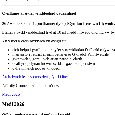
Cynllunio ar gyfer ymddeoliad cadarnhaol
26 Awst: 9:30am i 12pm (hanner dydd) (
Cynllun Pensiwn Llywodra
Efallai y bydd ymddeoliad hyd at 10 mlynedd i ffwrdd ond nid yw byt
Yn ystod y cwrs byddwch yn dysgu sut i:
eich helpu i gynllunio ar gyfer y newidiadau i'r ffordd o fyw sy
manteisio i'r eithaf ar eich pensiynau Gwladol a'ch gweithle
gwnewch y gorau o'ch arian parod di-dreth
deall yr opsiynau incwm sydd ar gael o'ch pensiwn
cyflawni eich nodau ymddeol
Archebwch le ar y cwrs drwy fynd i linc
Affinity Connect sy’n darparu’r cwrs.
Medi 2026
Medi 2026
Offer i reolwyr newydd gyflanwi eu rôl