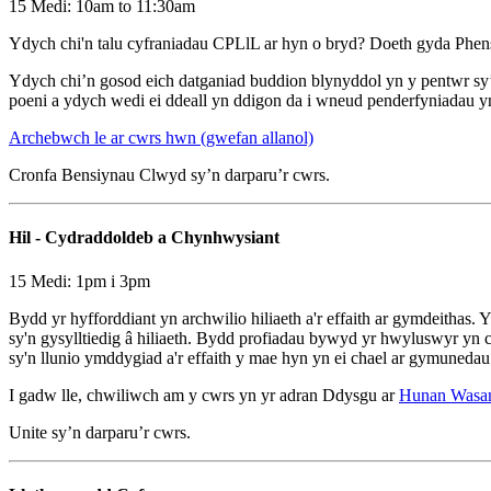
15 Medi: 10am to 11:30am
Ydych chi'n talu cyfraniadau CPLlL ar hyn o bryd? Doeth gyda Phen
Ydych chi’n gosod eich datganiad buddion blynyddol yn y pentwr sy’n
poeni a ydych wedi ei ddeall yn ddigon da i wneud penderfyniadau
Archebwch le ar cwrs hwn (gwefan allanol)
Cronfa Bensiynau Clwyd sy’n darparu’r cwrs.
Hil - Cydraddoldeb a Chynhwysiant
15 Medi: 1pm i 3pm
Bydd yr hyfforddiant yn archwilio hiliaeth a'r effaith ar gymdeithas.
sy'n gysylltiedig â hiliaeth. Bydd profiadau bywyd yr hwyluswyr yn c
sy'n llunio ymddygiad a'r effaith y mae hyn yn ei chael ar gymunedau.
I gadw lle, chwiliwch am y cwrs yn yr adran Ddysgu ar
Hunan Wasan
Unite sy’n darparu’r cwrs.