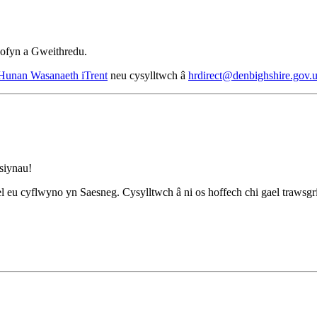
Gofyn a Gweithredu.
Hunan Wasanaeth iTrent
neu cysylltwch â
hrdirect@denbighshire.gov.
siynau!
cyflwyno yn Saesneg. Cysylltwch â ni os hoffech chi gael trawsgrifi