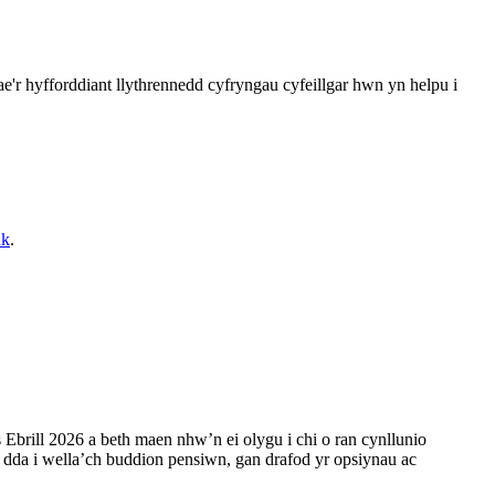
'r hyfforddiant llythrennedd cyfryngau cyfeillgar hwn yn helpu i
uk
.
brill 2026 a beth maen nhw’n ei olygu i chi o ran cynllunio
dda i wella’ch buddion pensiwn, gan drafod yr opsiynau ac