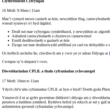
Llythrennedd Cyfryngau
16 Medi: 9:30am i 11am
Mae’r cynnyd mewn casineb ar-lein, newyddion ffug, camwybodaeth a d
wneud synnwyr o'r byd digidol.
Deall sut mae cyfryngau cymdeithasol, y newyddion ac algor
Adnabod camwybodaeth a chynnwys camarweinol
Ennill dealthwriaeth o gasineb ar-lein
Dysgu sut mae deallusrwydd artiffisial yn cael eu defnyddio a 
Os hoffech archebu lle, chwiliwch am y cwrs yn yr adran Ddysgu ar
Cwmpas sy’n darparu’r cwrs.
Diweddariadau CPLlL a thalu cyfraniadau ychwanegol
17 Medi: 10am to 11am
Ydych chi'n talu cyfraniadau CPLlL ar hyn o bryd? Doeth gyda Phen
Ymunwch â ni ar gyfer gweminar diddorol i ddysgu am y diweddariadau
pensiwn a buddion ymddeol. Byddwn hefyd yn edrych ar sut y gall t
anfanteision gwneud cyfraniadau ychwanegol.