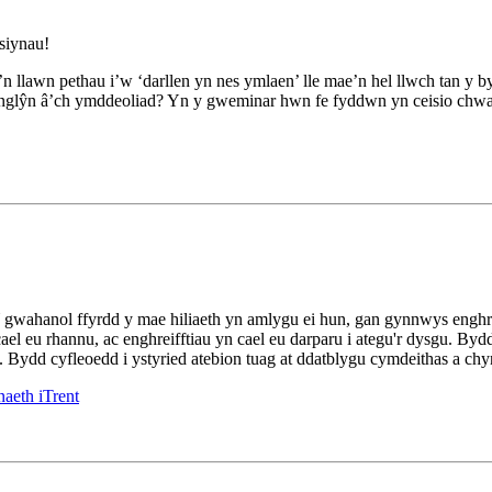
siynau!
 llawn pethau i’w ‘darllen yn nes ymlaen’ lle mae’n hel llwch tan y b
 ynglŷn â’ch ymddeoliad? Yn y gweminar hwn fe fyddwn yn ceisio chw
 Y gwahanol ffyrdd y mae hiliaeth yn amlygu ei hun, gan gynnwys enghrei
ael eu rhannu, ac enghreifftiau yn cael eu darparu i ategu'r dysgu. By
 Bydd cyfleoedd i ystyried atebion tuag at ddatblygu cymdeithas a chyn
aeth iTrent