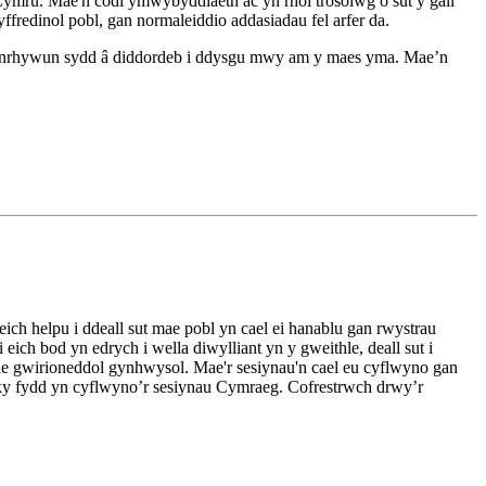
Cymru. Mae'n codi ymwybyddiaeth ac yn rhoi trosolwg o sut y gall
redinol pobl, gan normaleiddio addasiadau fel arfer da.
 unrhywun sydd â diddordeb i ddysgu mwy am y maes yma. Mae’n
ch helpu i ddeall sut mae pobl yn cael ei hanablu gan rwystrau
ch bod yn edrych i wella diwylliant yn y gweithle, deall sut i
hle gwirioneddol gynhwysol. Mae'r sesiynau'n cael eu cyflwyno gan
ky fydd yn cyflwyno’r sesiynau Cymraeg. Cofrestrwch drwy’r