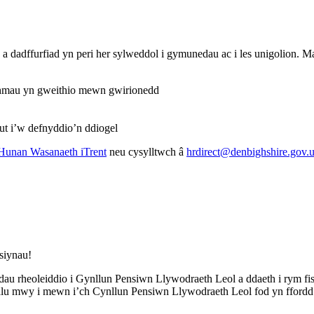
adffurfiad yn peri her sylweddol i gymunedau ac i les unigolion. Mae
ithmau yn gweithio mewn gwirionedd
sut i’w defnyddio’n ddiogel
Hunan Wasanaeth iTrent
neu cysylltwch â
hrdirect@denbighshire.gov.
siynau!
 rheoleiddio i Gynllun Pensiwn Llywodraeth Leol a ddaeth i rym fis E
alu mwy i mewn i’ch Cynllun Pensiwn Llywodraeth Leol fod yn ffordd 