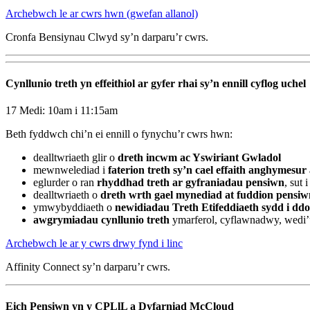
Archebwch le ar cwrs hwn (gwefan allanol)
Cronfa Bensiynau Clwyd sy’n darparu’r cwrs.
Cynllunio treth yn effeithiol ar gyfer rhai sy’n ennill cyflog uchel
17 Medi: 10am i 11:15am
Beth fyddwch chi’n ei ennill o fynychu’r cwrs hwn:
dealltwriaeth glir o
dreth incwm ac Yswiriant Gwladol
mewnwelediad i
faterion treth sy’n cael effaith anghymesur a
eglurder o ran
rhyddhad treth ar gyfraniadau pensiwn
, sut
dealltwriaeth o
dreth wrth gael mynediad at fuddion pensiw
ymwybyddiaeth o
newidiadau Treth Etifeddiaeth sydd i dd
awgrymiadau cynllunio treth
ymarferol, cyflawnadwy, wedi’u 
Archebwch le ar y cwrs drwy fynd i linc
Affinity Connect sy’n darparu’r cwrs.
Eich Pensiwn yn y CPLlL a Dyfarniad McCloud