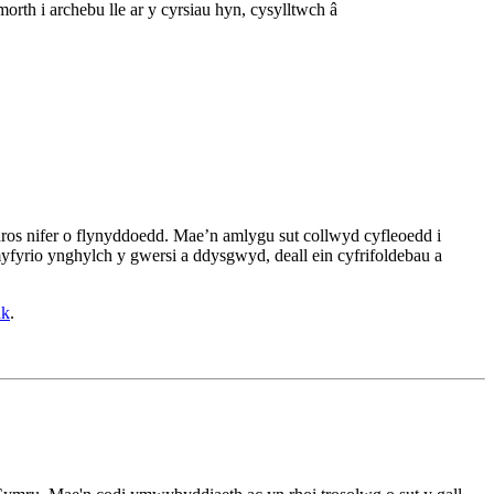
h i archebu lle ar y cyrsiau hyn, cysylltwch â
os nifer o flynyddoedd. Mae’n amlygu sut collwyd cyfleoedd i
yfyrio ynghylch y gwersi a ddysgwyd, deall ein cyfrifoldebau a
uk
.