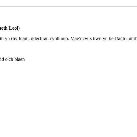
eth Leol
)
h yn rhy fuan i ddechrau cynllunio. Mae'r cwrs hwn yn berffaith i unr
dd o'ch blaen