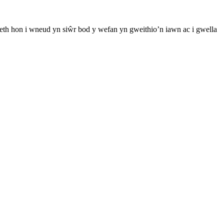
th hon i wneud yn siŵr bod y wefan yn gweithio’n iawn ac i gwella