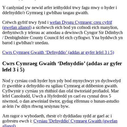
Y canlyniad yw newid arfer ieithyddol trwy fagu mwy o hyder i
ddefnyddio'r Gymraeg i gwblhau tasgau gwaith.
Crëwch gyfrif trwy fynd i
wefan Dysgu Cymraeg: creu cyfrif
(gwefan allanol)
a sicrhewch eich bod yn cofnodi eich manylion,
derbyniwch y telerau ac amodau a dewiswch Cyngor Sir Ddinbych
/ Denbighshire County Council fel eich cyflogwr. Yna byddwch yn
barod i gwblhau'r unedau.
Cwrs Cymraeg Gwaith ‘Defnyddio’ (addas ar gyfer lefel 3 i 5)
Cwrs Cymraeg Gwaith ‘Defnyddio’ (addas ar gyfer
lefel 3 i 5)
Nod y cyrsiau codi hyder hyn ydy bod mynychwyr yn dychwelyd
i'r gweithle a defnyddio eu sgiliau Cymraeg at ddibenion gwaith.
Cyflwynir y cyrsiau yn rhithiol dan ofal tiwtoriaid profiadol. Mae
lefel Canolradd, Uwch a Hyfedredd yn cael eu cynnal dros 5
niwrnod, o dan arweiniad tiwtor, gydag elfennau o hunan-astudio
ar-lein i'w dilyn rhwng sesiynau byw.
Am ragor o wybodaeth, rhestr o'r dyddiadau sydd ar gael ac i
gofrestru ewch i:
Cyrsiau 'Defnyddio' Cymraeg Gwaith (gwefan
allanol)
.