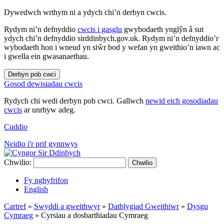
Dywedwch wrthym ni a ydych chi’n derbyn cwcis.
Rydym ni’n defnyddio
cwcis i gasglu
gwybodaeth ynglŷn â sut
ydych chi’n defnyddio sirddinbych.gov.uk. Rydym ni’n defnyddio’r
wybodaeth hon i wneud yn siŵr bod y wefan yn gweithio’n iawn ac
i gwella ein gwasanaethau.
Derbyn pob cwci
Gosod dewisiadau cwcis
Rydych chi wedi derbyn pob cwci. Gallwch
newid eich gosodiadau
cwcis
ar unrhyw adeg.
Cuddio
Neidio i'r prif gynnwys
Chwilio:
Chwilio
Fy nghyfrifon
English
Cartref
»
Swyddi a gweithwyr
»
Datblygiad Gweithiwr
»
Dysgu
Cymraeg
»
Cyrsiau a dosbarthiadau Cymraeg