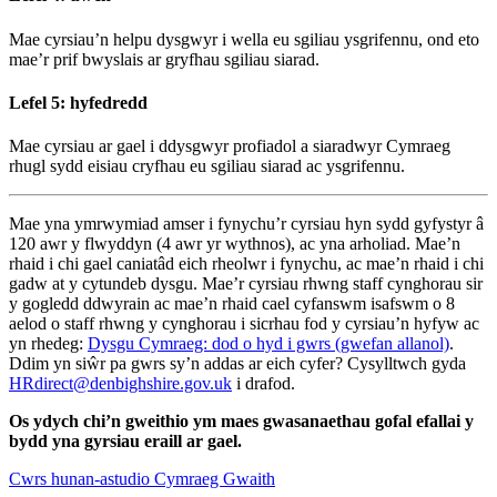
Mae cyrsiau’n helpu dysgwyr i wella eu sgiliau ysgrifennu, ond eto
mae’r prif bwyslais ar gryfhau sgiliau siarad.
Lefel 5: hyfedredd
Mae cyrsiau ar gael i ddysgwyr profiadol a siaradwyr Cymraeg
rhugl sydd eisiau cryfhau eu sgiliau siarad ac ysgrifennu.
Mae yna ymrwymiad amser i fynychu’r cyrsiau hyn sydd gyfystyr â
120 awr y flwyddyn (4 awr yr wythnos), ac yna arholiad. Mae’n
rhaid i chi gael caniatâd eich rheolwr i fynychu, ac mae’n rhaid i chi
gadw at y cytundeb dysgu. Mae’r cyrsiau rhwng staff cynghorau sir
y gogledd ddwyrain ac mae’n rhaid cael cyfanswm isafswm o 8
aelod o staff rhwng y cynghorau i sicrhau fod y cyrsiau’n hyfyw ac
yn rhedeg:
Dysgu Cymraeg: dod o hyd i gwrs (gwefan allanol)
.
Ddim yn siŵr pa gwrs sy’n addas ar eich cyfer? Cysylltwch gyda
HRdirect@denbighshire.gov.uk
i drafod.
Os ydych chi’n gweithio ym maes gwasanaethau gofal efallai y
bydd yna gyrsiau eraill ar gael.
Cwrs hunan-astudio Cymraeg Gwaith