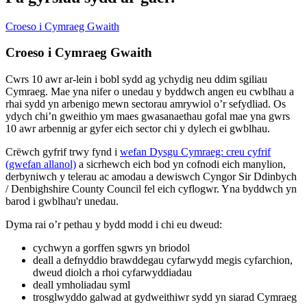
Croeso i Cymraeg Gwaith
Croeso i Cymraeg Gwaith
Cwrs 10 awr ar-lein i bobl sydd ag ychydig neu ddim sgiliau
Cymraeg. Mae yna nifer o unedau y byddwch angen eu cwblhau a
rhai sydd yn arbenigo mewn sectorau amrywiol o’r sefydliad. Os
ydych chi’n gweithio ym maes gwasanaethau gofal mae yna gwrs
10 awr arbennig ar gyfer eich sector chi y dylech ei gwblhau.
Crëwch gyfrif trwy fynd i
wefan Dysgu Cymraeg: creu cyfrif
(gwefan allanol)
a sicrhewch eich bod yn cofnodi eich manylion,
derbyniwch y telerau ac amodau a dewiswch Cyngor Sir Ddinbych
/ Denbighshire County Council fel eich cyflogwr. Yna byddwch yn
barod i gwblhau'r unedau.
Dyma rai o’r pethau y bydd modd i chi eu dweud:
cychwyn a gorffen sgwrs yn briodol
deall a defnyddio brawddegau cyfarwydd megis cyfarchion,
dweud diolch a rhoi cyfarwyddiadau
deall ymholiadau syml
trosglwyddo galwad at gydweithiwr sydd yn siarad Cymraeg