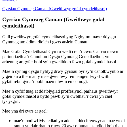
Cyrsiau Cymraeg Camau (Gweithwyr gofal cymdeithasol)
Cyrsiau Cymraeg Camau (Gweithwyr gofal
cymdeithasol)
Gall gweithwyr gofal cymdeithasol yng Nghymru nawr ddysgu
Cymraeg am ddim, diolch i gwrs ar-lein Camau.
Mae Gofal Cymdeithasol Cymru wedi creu’r cwrs Camau mewn
partneriaeth â’r Ganolfan Dysgu Cymraeg Genedlaethol, yn
arbennig ar gyfer bobl sy’n gweithio o fewn gofal cymdeithasol.
Mae’n cynnig dysgu hyblyg drwy gyrsiau byr sy’n canolbwyntio ar
y geiriau a thermau y mae gweithwyr eu hangen fwyaf wrth
gyfathrebu gyda’r bobl maen nhw’n eu cefnogi.
Mae’n cyfrif tuag at ddatblygiad proffesiynol parhaus gweithwyr
gofal cymdeithasol a bydd pawb sy’n cwblhau’r cwrs yn cael
tystysgrif.
Mae yna dri cwrs ar gael:
mae'r modiwl Mynediad yn addas i ddechreuwyr ac mae wedi
rannu yn dair rhan o rhyw 20 awr o hunan astudio i bob rhan