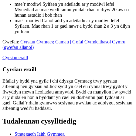
mae’r modiwl Sylfaen yn adeiladu ar y modiwl lefel
Mynediad ac mae wedi rannu yn dair rhan o rhyw 20 awr o
hunan astudio i bob rhan
mae'r modiwl Canolradd yn adeiladu ar y modiwl lefel
Syflaen. Mae rhan 1 ar gael nawr a bydd rhan 2 a 3 yn dilyn
yn fuan
Gwefan:
Cyrsiau Cymraeg Camau | Gofal Cymdeithasol Cymru
(gwefan allanol)
Cyrsiau eraill
Cyrsiau eraill
Efallai y bydd yna gyfle i chi ddysgu Cymraeg trwy gyrsiau
arbennig neu gyrsiau ad-hoc sydd yn cael eu cynnal trwy gydol y
flwyddyn mewn lleoliadau amrywiol. Bydd eu manylion i'w gweld
ar y dudalen hon a byddant yn cael eu dosbarthu pan fyddant ar
gael. Gallai’r rhain gynnwys sesiynau gwyliau ac adolygu, sesiynau
arbennig wedi’u haddasu.
Tudalennau cysylltiedig
Strategaeth Iaith Gymraeg