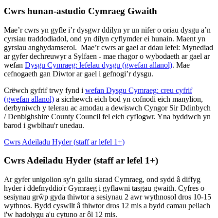
Cwrs hunan-astudio Cymraeg Gwaith
Mae’r cwrs yn gyfle i’r dysgwr ddilyn yr un nifer o oriau dysgu a’n
cyrsiau traddodiadol, ond yn dilyn cyflymder ei hunain. Maent yn
gyrsiau anghydamserol. Mae’r cwrs ar gael ar ddau lefel: Mynediad
ar gyfer dechreuwyr a Sylfaen - mae rhagor o wybodaeth ar gael ar
wefan
Dysgu Cymraeg: lefelau dysgu (gwefan allanol)
. Mae
cefnogaeth gan Diwtor ar gael i gefnogi’r dysgu.
Crëwch gyfrif trwy fynd i
wefan Dysgu Cymraeg: creu cyfrif
(gwefan allanol)
a sicrhewch eich bod yn cofnodi eich manylion,
derbyniwch y telerau ac amodau a dewiswch Cyngor Sir Ddinbych
/ Denbighshire County Council fel eich cyflogwr. Yna byddwch yn
barod i gwblhau'r unedau.
Cwrs Adeiladu Hyder (staff ar lefel 1+)
Cwrs Adeiladu Hyder (staff ar lefel 1+)
Ar gyfer unigolion sy'n gallu siarad Cymraeg, ond sydd â diffyg
hyder i ddefnyddio'r Gymraeg i gyflawni tasgau gwaith. Cyfres o
sesiynau grŵp gyda thiwtor a sesiynau 2 awr wythnosol dros 10-15
wythnos. Bydd cyswllt â thiwtor dros 12 mis a bydd camau pellach
i'w hadolygu a'u cytuno ar ôl 12 mis.