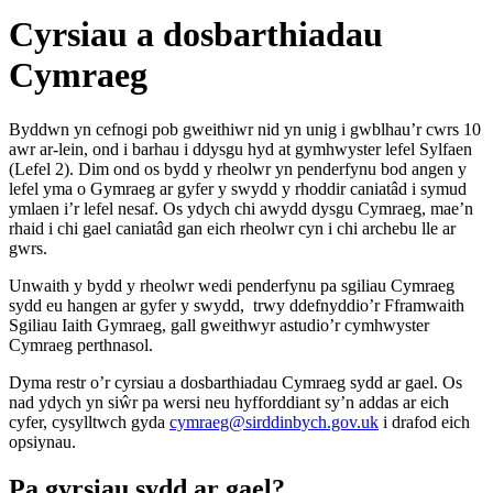
Cyrsiau a dosbarthiadau
Cymraeg
Byddwn yn cefnogi pob gweithiwr nid yn unig i gwblhau’r cwrs 10
awr ar-lein, ond i barhau i ddysgu hyd at gymhwyster lefel Sylfaen
(Lefel 2). Dim ond os bydd y rheolwr yn penderfynu bod angen y
lefel yma o Gymraeg ar gyfer y swydd y rhoddir caniatâd i symud
ymlaen i’r lefel nesaf. Os ydych chi awydd dysgu Cymraeg, mae’n
rhaid i chi gael caniatâd gan eich rheolwr cyn i chi archebu lle ar
gwrs.
Unwaith y bydd y rheolwr wedi penderfynu pa sgiliau Cymraeg
sydd eu hangen ar gyfer y swydd, trwy ddefnyddio’r Fframwaith
Sgiliau Iaith Gymraeg, gall gweithwyr astudio’r cymhwyster
Cymraeg perthnasol.
Dyma restr o’r cyrsiau a dosbarthiadau Cymraeg sydd ar gael. Os
nad ydych yn siŵr pa wersi neu hyfforddiant sy’n addas ar eich
cyfer, cysylltwch gyda
cymraeg@sirddinbych.gov.uk
i drafod eich
opsiynau.
Pa gyrsiau sydd ar gael?