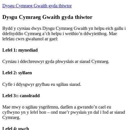
Dysgu Cymraeg Gwaith gyda thiwtor
Dysgu Cymraeg Gwaith gyda thiwtor
Bydd y cyrsiau dwys Dysgu Cymraeg Gwaith yn helpu eich gallu i
ddefnyddio Cymraeg a’ch helpu i weithio’n ddwyieithog. Mae
lefelau cwrs gwahanol ar gael:
Lefel 1: mynediad
Cyrsiau i ddechreuwyr gyda phwyslais ar siarad Cymraeg.
Lefel 2: sylfaen
Cyfle i ddysgwyr gryfhau eu sgiliau siarad.
Lefel 3:: canolradd
Mae mwy o sgiliau ysgrifennu, darllen a gwrando’n cael eu
cyflwyno yn y lefel hon – ond mae’r pwyslais yn dal i fod ar siarad
Cymraeg.
Lefel 4: uwch