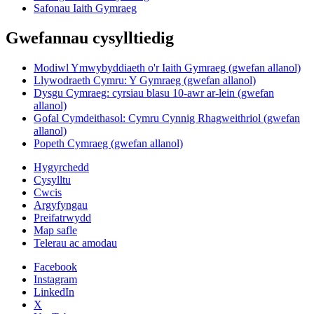
Safonau Iaith Gymraeg
Gwefannau cysylltiedig
Modiwl Ymwybyddiaeth o'r Iaith Gymraeg (gwefan allanol)
Llywodraeth Cymru: Y Gymraeg (gwefan allanol)
Dysgu Cymraeg: cyrsiau blasu 10-awr ar-lein (gwefan
allanol)
Gofal Cymdeithasol: Cymru Cynnig Rhagweithriol (gwefan
allanol)
Popeth Cymraeg (gwefan allanol)
Hygyrchedd
Cysylltu
Cwcis
Argyfyngau
Preifatrwydd
Map safle
Telerau ac amodau
Facebook
Instagram
LinkedIn
X