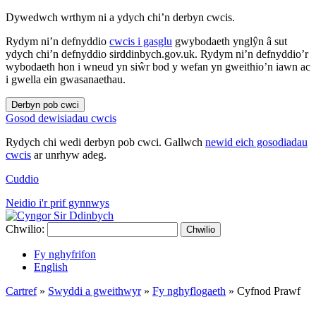
Dywedwch wrthym ni a ydych chi’n derbyn cwcis.
Rydym ni’n defnyddio
cwcis i gasglu
gwybodaeth ynglŷn â sut
ydych chi’n defnyddio sirddinbych.gov.uk. Rydym ni’n defnyddio’r
wybodaeth hon i wneud yn siŵr bod y wefan yn gweithio’n iawn ac
i gwella ein gwasanaethau.
Derbyn pob cwci
Gosod dewisiadau cwcis
Rydych chi wedi derbyn pob cwci. Gallwch
newid eich gosodiadau
cwcis
ar unrhyw adeg.
Cuddio
Neidio i'r prif gynnwys
Chwilio:
Chwilio
Fy nghyfrifon
English
Cartref
»
Swyddi a gweithwyr
»
Fy nghyflogaeth
»
Cyfnod Prawf