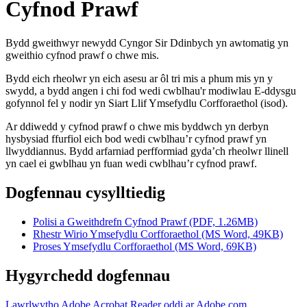
Cyfnod Prawf
Bydd gweithwyr newydd Cyngor Sir Ddinbych yn awtomatig yn
gweithio cyfnod prawf o chwe mis.
Bydd eich rheolwr yn eich asesu ar ôl tri mis a phum mis yn y
swydd, a bydd angen i chi fod wedi cwblhau'r modiwlau E-ddysgu
gofynnol fel y nodir yn Siart Llif Ymsefydlu Corfforaethol (isod).
Ar ddiwedd y cyfnod prawf o chwe mis byddwch yn derbyn
hysbysiad ffurfiol eich bod wedi cwblhau’r cyfnod prawf yn
llwyddiannus. Bydd arfarniad perfformiad gyda’ch rheolwr llinell
yn cael ei gwblhau yn fuan wedi cwblhau’r cyfnod prawf.
Dogfennau cysylltiedig
Polisi a Gweithdrefn Cyfnod Prawf (PDF, 1.26MB)
Rhestr Wirio Ymsefydlu Corfforaethol (MS Word, 49KB)
Proses Ymsefydlu Corfforaethol (MS Word, 69KB)
Hygyrchedd dogfennau
Lawrlwytho Adobe Acrobat Reader oddi ar Adobe.com
.