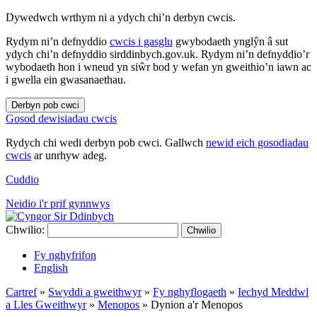
Dywedwch wrthym ni a ydych chi’n derbyn cwcis.
Rydym ni’n defnyddio
cwcis i gasglu
gwybodaeth ynglŷn â sut
ydych chi’n defnyddio sirddinbych.gov.uk. Rydym ni’n defnyddio’r
wybodaeth hon i wneud yn siŵr bod y wefan yn gweithio’n iawn ac
i gwella ein gwasanaethau.
Derbyn pob cwci
Gosod dewisiadau cwcis
Rydych chi wedi derbyn pob cwci. Gallwch
newid eich gosodiadau
cwcis
ar unrhyw adeg.
Cuddio
Neidio i'r prif gynnwys
Chwilio:
Chwilio
Fy nghyfrifon
English
Cartref
»
Swyddi a gweithwyr
»
Fy nghyflogaeth
»
Iechyd Meddwl
a Lles Gweithwyr
»
Menopos
»
Dynion a'r Menopos