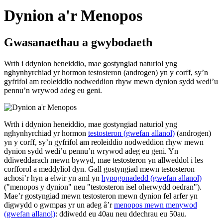
Dynion a'r Menopos
Gwasanaethau a gwybodaeth
Wrth i ddynion heneiddio, mae gostyngiad naturiol yng
nghynhyrchiad yr hormon testosteron (androgen) yn y corff, sy’n
gyfrifol am reoleiddio nodweddion rhyw mewn dynion sydd wedi’u
pennu’n wrywod adeg eu geni.
Wrth i ddynion heneiddio, mae gostyngiad naturiol yng
nghynhyrchiad yr hormon
testosteron (gwefan allanol)
(androgen)
yn y corff, sy’n gyfrifol am reoleiddio nodweddion rhyw mewn
dynion sydd wedi’u pennu’n wrywod adeg eu geni. Yn
ddiweddarach mewn bywyd, mae testosteron yn allweddol i les
corfforol a meddyliol dyn. Gall gostyngiad mewn testosteron
achosi’r hyn a elwir yn aml yn
hypogonadedd (gwefan allanol)
("menopos y dynion" neu "testosteron isel oherwydd oedran").
Mae’r gostyngiad mewn testosteron mewn dynion fel arfer yn
digwydd o gwmpas yr un adeg â’r
menopos mewn menywod
(gwefan allanol)
: ddiwedd eu 40au neu ddechrau eu 50au.