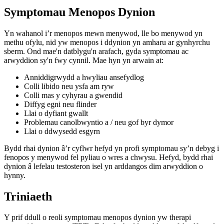
Symptomau Menopos Dynion
Yn wahanol i’r menopos mewn menywod, lle bo menywod yn
methu ofylu, nid yw menopos i ddynion yn amharu ar gynhyrchu
sberm. Ond mae'n datblygu'n arafach, gyda symptomau ac
arwyddion sy'n fwy cynnil. Mae hyn yn arwain at:
Anniddigrwydd a hwyliau ansefydlog
Colli libido neu ysfa am ryw
Colli mas y cyhyrau a gwendid
Diffyg egni neu flinder
Llai o dyfiant gwallt
Problemau canolbwyntio a / neu gof byr dymor
Llai o ddwysedd esgyrn
Bydd rhai dynion â’r cyflwr hefyd yn profi symptomau sy’n debyg i
fenopos y menywod fel pyliau o wres a chwysu. Hefyd, bydd rhai
dynion â lefelau testosteron isel yn arddangos dim arwyddion o
hynny.
Triniaeth
Y prif ddull o reoli symptomau menopos dynion yw therapi