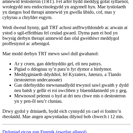
amnewid testosteron (TRT). Fel arfer bydd meddyg gofal sylfaenol,
wrolegydd neu endocrinolegydd yn argymell hyn. Mae tystiolaeth
yn dangos bod therapi amnewid yn gwella libido, cof, mas y
cyhyrau a chryfder esgyrn.
Wedi dweud hynny, gall TRT achosi anffrwythlondeb ac arwain at
ystod o sgil-effeithiau fel ceulad gwaed. Dyma pam ei bod yn
bwysig derbyn therapi amnewid dan ofal gweithiwr meddygol
proffesiynol ac arbenigol.
Mae modd derbyn TRT mewn sawl dull gwahanol:
Ar y croen, gan ddefnyddio gel, eli neu patsys.
Pigiad o ddognau sy’n para’n fyr dymor a hirdymor.
Meddyginiaeth ddyddiol, fel Kyzatrex, Jatenzo, a Tlando
(testosteron undecanoate)
Gan ddefnyddio mewnanadlydd trwynol sawl gwaith y dydd
neu batsh y gellir ei roi uwchben y blaenddannedd yn y geg.
Mewnosod pelenni o hyd at dri neu chwe mis o destosteron
yn y pen-ôl neu’r cluniau.
Drwy gydol y driniaeth, bydd eich cynnydd yn cael ei fonitro’n
rheolaidd. Mae angen apwyntiadau dilynol bob chwech i 12 mis.
Dyluniad eicon gan Freepik (gwefan allanol)