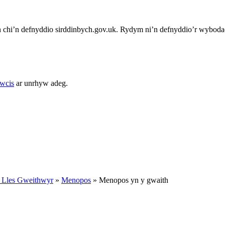
chi’n defnyddio sirddinbych.gov.uk. Rydym ni’n defnyddio’r wybodae
cwcis
ar unrhyw adeg.
 Lles Gweithwyr
»
Menopos
»
Menopos yn y gwaith