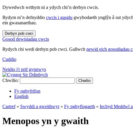
Dywedwch wrthym ni a ydych chi’n derbyn cwcis.
Rydym ni’n defnyddio
cwcis i gasglu
gwybodaeth ynglŷn â sut ydych 
ein gwasanaethau.
Derbyn pob cwci
Gosod dewisiadau cwcis
Rydych chi wedi derbyn pob cwci. Gallwch
newid eich gosodiadau 
Cuddio
Neidio i'r prif gynnwys
Chwilio:
Chwilio
Fy nghyfrifon
English
Cartref
»
Swyddi a gweithwyr
»
Fy nghyflogaeth
»
Iechyd Meddwl a
Menopos yn y gwaith