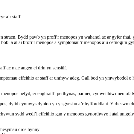
r a’r staff.
 straen. Bydd pawb yn profi’r menopos yn wahanol ac ar gyfer rhai, gal
bobl a allai brofi’r menopos a symptomau’r menopos a’u cefnogi’n gyf
ff ac mae angen ei drin yn sensitif.
tomau effeithio ar staff ar unrhyw adeg. Gall bod yn ymwybodol o h
r menopos hefyd, er enghraifft perthynas, partner, cydweithiwr neu ofal
os, dylid cynnwys dynion yn y sgyrsiau a’r hyfforddiant. Y rheswm dros
rhywun sydd wedi’i effeithio gan y menopos gynorthwyo i atal unigoly
 rhesymau dros hynny