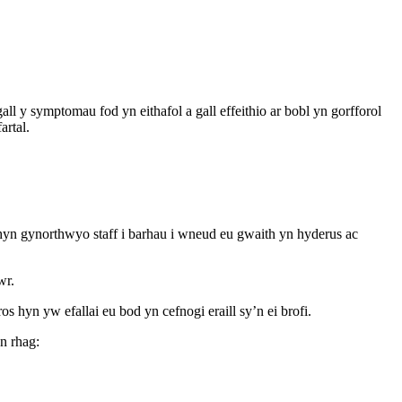
l y symptomau fod yn eithafol a gall effeithio ar bobl yn gorfforol
artal.
yn gynorthwyo staff i barhau i wneud eu gwaith yn hyderus ac
wr.
 hyn yw efallai eu bod yn cefnogi eraill sy’n ei brofi.
n rhag: