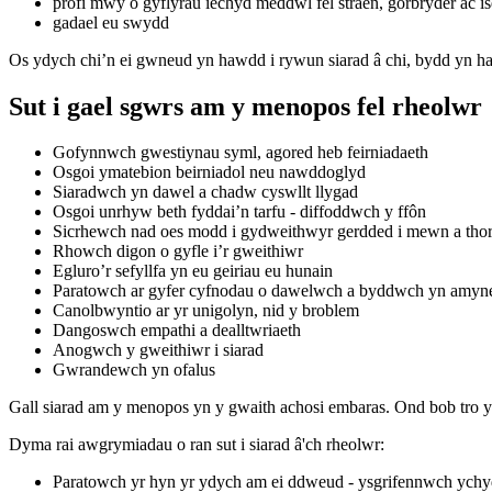
profi mwy o gyflyrau iechyd meddwl fel straen, gorbryder ac is
gadael eu swydd
Os ydych chi’n ei gwneud yn hawdd i rywun siarad â chi, bydd yn ha
Sut i gael sgwrs am y menopos fel rheolwr
Gofynnwch gwestiynau syml, agored heb feirniadaeth
Osgoi ymatebion beirniadol neu nawddoglyd
Siaradwch yn dawel a chadw cyswllt llygad
Osgoi unrhyw beth fyddai’n tarfu - diffoddwch y ffôn
Sicrhewch nad oes modd i gydweithwyr gerdded i mewn a thor
Rhowch digon o gyfle i’r gweithiwr
Egluro’r sefyllfa yn eu geiriau eu hunain
Paratowch ar gyfer cyfnodau o dawelwch a byddwch yn amyn
Canolbwyntio ar yr unigolyn, nid y broblem
Dangoswch empathi a dealltwriaeth
Anogwch y gweithiwr i siarad
Gwrandewch yn ofalus
Gall siarad am y menopos yn y gwaith achosi embaras. Ond bob tro 
Dyma rai awgrymiadau o ran sut i siarad â'ch rheolwr:
Paratowch yr hyn yr ydych am ei ddweud - ysgrifennwch ychydi