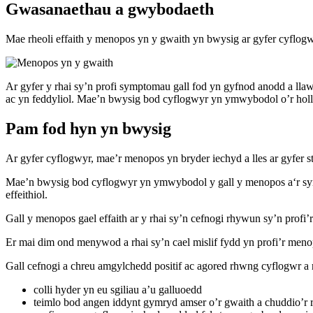
Gwasanaethau a gwybodaeth
Mae rheoli effaith y menopos yn y gwaith yn bwysig ar gyfer cyflogwy
Ar gyfer y rhai sy’n profi symptomau gall fod yn gyfnod anodd a llawn
ac yn feddyliol. Mae’n bwysig bod cyflogwyr yn ymwybodol o’r holl 
Pam fod hyn yn bwysig
Ar gyfer cyflogwyr, mae’r menopos yn bryder iechyd a lles ar gyfer sta
Mae’n bwysig bod cyflogwyr yn ymwybodol y gall y menopos a‘r symp
effeithiol.
Gall y menopos gael effaith ar y rhai sy’n cefnogi rhywun sy’n profi’
Er mai dim ond menywod a rhai sy’n cael mislif fydd yn profi’r menop
Gall cefnogi a chreu amgylchedd positif ac agored rhwng cyflogwr a 
colli hyder yn eu sgiliau a’u galluoedd
teimlo bod angen iddynt gymryd amser o’r gwaith a chuddio’r