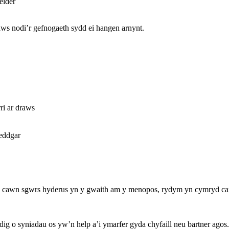
elder
ws nodi’r gefnogaeth sydd ei hangen arnynt.
ri ar draws
eddgar
y cawn sgwrs hyderus yn y gwaith am y menopos, rydym yn cymryd cam 
g o syniadau os yw’n help a’i ymarfer gyda chyfaill neu bartner agos.