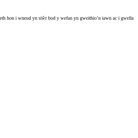
th hon i wneud yn siŵr bod y wefan yn gweithio’n iawn ac i gwella