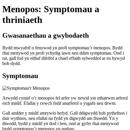
Menopos: Symptomau a
thriniaeth
Gwasanaethau a gwybodaeth
Bydd mwyafrif o fenywod yn profi symptomau’r menopos. Bydd
rhai menywod yn profi ychydig iawn neu ddim symptomau. Ond i
rai, gall fod yn eithaf difrifol a chael effaith sylweddol ar eu bywyd
bob dydd.
Symptomau
Arwydd cyntaf o’r menopos fel arfer yw newid ym mhatrwm arferol
eich mislif. Efallai y cewch fislif anarferol o ysgafn neu drwm.
Gall amlder y mislif amrywio hefyd. Gall ddigwydd bob pythefnos i
dair wythnos, neu efallai na fydd yn digwydd am fisoedd. Yn y
diwedd, bydd y mislif yn dod i ben, ond ar gyfer rhai menywod
bydd symptomau’r menopos yn parhau.