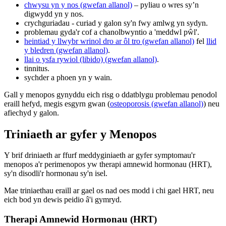
chwysu yn y nos (gwefan allanol)
– pyliau o wres sy’n
digwydd yn y nos.
crychguriadau - curiad y galon sy'n fwy amlwg yn sydyn.
problemau gyda'r cof a chanolbwyntio a 'meddwl pŵl'.
heintiad y llwybr wrinol dro ar ôl tro (gwefan allanol)
fel
llid
y bledren (gwefan allanol)
.
llai o ysfa rywiol (libido) (gwefan allanol)
.
tinnitus.
sychder a phoen yn y wain.
Gall y menopos gynyddu eich risg o ddatblygu problemau penodol
eraill hefyd, megis esgyrn gwan (
osteoporosis (gwefan allanol)
) neu
afiechyd y galon.
Triniaeth ar gyfer y Menopos
Y brif driniaeth ar ffurf meddyginiaeth ar gyfer symptomau'r
menopos a'r perimenopos yw therapi amnewid hormonau (HRT),
sy'n disodli'r hormonau sy'n isel.
Mae triniaethau eraill ar gael os nad oes modd i chi gael HRT, neu
eich bod yn dewis peidio â'i gymryd.
Therapi Amnewid Hormonau (HRT)