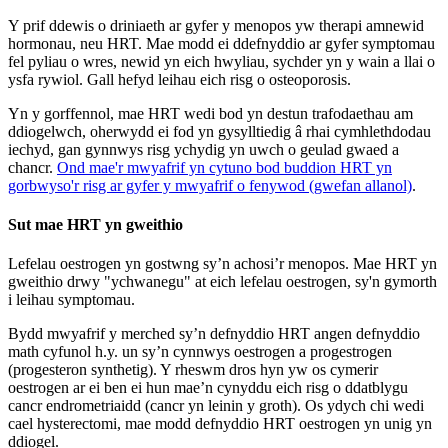
Y prif ddewis o driniaeth ar gyfer y menopos yw therapi amnewid
hormonau, neu HRT. Mae modd ei ddefnyddio ar gyfer symptomau
fel pyliau o wres, newid yn eich hwyliau, sychder yn y wain a llai o
ysfa rywiol. Gall hefyd leihau eich risg o osteoporosis.
Yn y gorffennol, mae HRT wedi bod yn destun trafodaethau am
ddiogelwch, oherwydd ei fod yn gysylltiedig â rhai cymhlethdodau
iechyd, gan gynnwys risg ychydig yn uwch o geulad gwaed a
chancr.
Ond mae'r mwyafrif yn cytuno bod buddion HRT yn
gorbwyso'r risg ar gyfer y mwyafrif o fenywod (gwefan allanol)
.
Sut mae HRT yn gweithio
Lefelau oestrogen yn gostwng sy’n achosi’r menopos. Mae HRT yn
gweithio drwy "ychwanegu" at eich lefelau oestrogen, sy'n gymorth
i leihau symptomau.
Bydd mwyafrif y merched sy’n defnyddio HRT angen defnyddio
math cyfunol h.y. un sy’n cynnwys oestrogen a progestrogen
(progesteron synthetig). Y rheswm dros hyn yw os cymerir
oestrogen ar ei ben ei hun mae’n cynyddu eich risg o ddatblygu
cancr endrometriaidd (cancr yn leinin y groth). Os ydych chi wedi
cael hysterectomi, mae modd defnyddio HRT oestrogen yn unig yn
ddiogel.