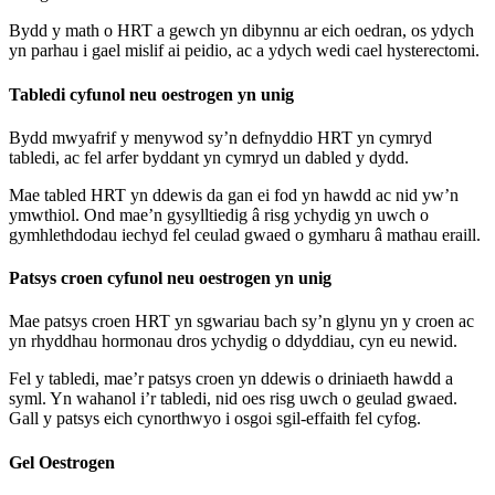
Bydd y math o HRT a gewch yn dibynnu ar eich oedran, os ydych
yn parhau i gael mislif ai peidio, ac a ydych wedi cael hysterectomi.
Tabledi cyfunol neu oestrogen yn unig
Bydd mwyafrif y menywod sy’n defnyddio HRT yn cymryd
tabledi, ac fel arfer byddant yn cymryd un dabled y dydd.
Mae tabled HRT yn ddewis da gan ei fod yn hawdd ac nid yw’n
ymwthiol. Ond mae’n gysylltiedig â risg ychydig yn uwch o
gymhlethdodau iechyd fel ceulad gwaed o gymharu â mathau eraill.
Patsys croen cyfunol neu oestrogen yn unig
Mae patsys croen HRT yn sgwariau bach sy’n glynu yn y croen ac
yn rhyddhau hormonau dros ychydig o ddyddiau, cyn eu newid.
Fel y tabledi, mae’r patsys croen yn ddewis o driniaeth hawdd a
syml. Yn wahanol i’r tabledi, nid oes risg uwch o geulad gwaed.
Gall y patsys eich cynorthwyo i osgoi sgil-effaith fel cyfog.
Gel Oestrogen