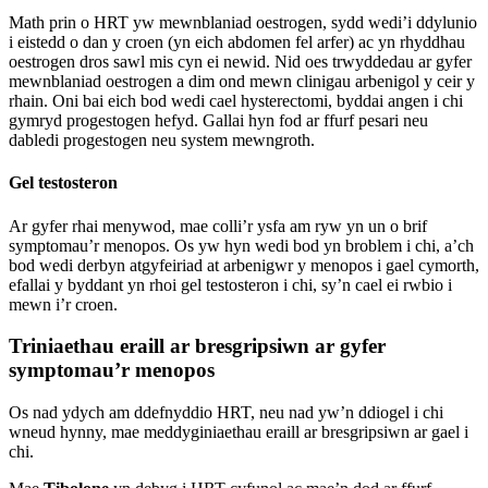
Math prin o HRT yw mewnblaniad oestrogen, sydd wedi’i ddylunio
i eistedd o dan y croen (yn eich abdomen fel arfer) ac yn rhyddhau
oestrogen dros sawl mis cyn ei newid. Nid oes trwyddedau ar gyfer
mewnblaniad oestrogen a dim ond mewn clinigau arbenigol y ceir y
rhain. Oni bai eich bod wedi cael hysterectomi, byddai angen i chi
gymryd progestogen hefyd. Gallai hyn fod ar ffurf pesari neu
dabledi progestogen neu system mewngroth.
Gel testosteron
Ar gyfer rhai menywod, mae colli’r ysfa am ryw yn un o brif
symptomau’r menopos. Os yw hyn wedi bod yn broblem i chi, a’ch
bod wedi derbyn atgyfeiriad at arbenigwr y menopos i gael cymorth,
efallai y byddant yn rhoi gel testosteron i chi, sy’n cael ei rwbio i
mewn i’r croen.
Triniaethau eraill ar bresgripsiwn ar gyfer
symptomau’r menopos
Os nad ydych am ddefnyddio HRT, neu nad yw’n ddiogel i chi
wneud hynny, mae meddyginiaethau eraill ar bresgripsiwn ar gael i
chi.