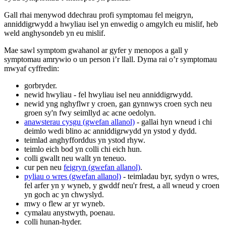
Gall rhai menywod ddechrau profi symptomau fel meigryn,
anniddigrwydd a hwyliau isel yn enwedig o amgylch eu mislif, heb
weld anghysondeb yn eu mislif.
Mae sawl symptom gwahanol ar gyfer y menopos a gall y
symptomau amrywio o un person i’r llall. Dyma rai o’r symptomau
mwyaf cyffredin:
gorbryder.
newid hwyliau - fel hwyliau isel neu anniddigrwydd.
newid yng nghyflwr y croen, gan gynnwys croen sych neu
groen sy'n fwy seimllyd ac acne oedolyn.
anawsterau cysgu (gwefan allanol)
- gallai hyn wneud i chi
deimlo wedi blino ac anniddigrwydd yn ystod y dydd.
teimlad anghyfforddus yn ystod rhyw.
teimlo eich bod yn colli chi eich hun.
colli gwallt neu wallt yn teneuo.
cur pen neu
feigryn (gwefan allanol)
.
pyliau o wres (gwefan allanol)
- teimladau byr, sydyn o wres,
fel arfer yn y wyneb, y gwddf neu'r frest, a all wneud y croen
yn goch ac yn chwyslyd.
mwy o flew ar yr wyneb.
cymalau anystwyth, poenau.
colli hunan-hyder.