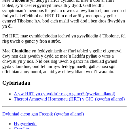
Mae
Tibolone
yn debyg i HRT cyfunol ac mae’n dod ar ffurf
tabled, sy’n cael ei gymryd unwaith y dydd. Gall leddfu
symptomau’r menopos fel pyliau o wres a hwyliau isel, ond credir ei
fod yn llai effeithiol na HRT. Dim ond ar ôl y menopos y gellir
cymryd Tibolone h.y. bod eich mislif wedi dod i ben dros flwyddyn
yn ôl.
Fel HRT, mae cymhlethdodau iechyd yn gysylltiedig â Tibolone, fel
risg uwch o gancr y fron a strôc.
Mae
Clonidine
yn feddyginiaeth ar ffurf tabled y gellir ei gymryd
dwy neu dair gwaith y dydd ac mae’n lleddfu pyliau o wres a
chwysu yn y nos. Nid oes risg uwch o gancr na cheulad gwaed
gyda Clonidine, ond fel unrhyw feddyginiaeth, gall achosi sgil-
effeithiau annymunol, ac nid yw ei lwyddiant wedi’i warantu.
Cyfeiriadau
A yw HRT yn cynyddu’r risg o gancr? (gwefan allanol)
Therapi Amnewid Hormonau (HRT) y GIG (gwefan allanol)
Dyluniad eicon gan Freepik (gwefan allanol)
Hygyrchedd
Cysylltu