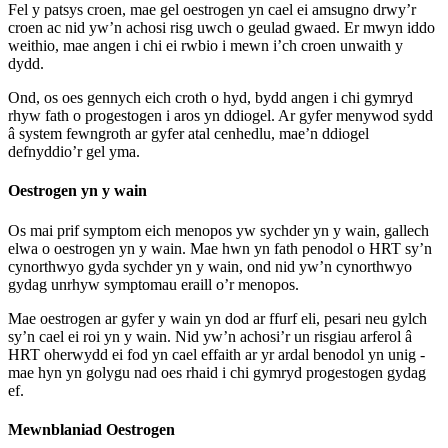
Fel y patsys croen, mae gel oestrogen yn cael ei amsugno drwy’r
croen ac nid yw’n achosi risg uwch o geulad gwaed. Er mwyn iddo
weithio, mae angen i chi ei rwbio i mewn i’ch croen unwaith y
dydd.
Ond, os oes gennych eich croth o hyd, bydd angen i chi gymryd
rhyw fath o progestogen i aros yn ddiogel. Ar gyfer menywod sydd
â system fewngroth ar gyfer atal cenhedlu, mae’n ddiogel
defnyddio’r gel yma.
Oestrogen yn y wain
Os mai prif symptom eich menopos yw sychder yn y wain, gallech
elwa o oestrogen yn y wain. Mae hwn yn fath penodol o HRT sy’n
cynorthwyo gyda sychder yn y wain, ond nid yw’n cynorthwyo
gydag unrhyw symptomau eraill o’r menopos.
Mae oestrogen ar gyfer y wain yn dod ar ffurf eli, pesari neu gylch
sy’n cael ei roi yn y wain. Nid yw’n achosi’r un risgiau arferol â
HRT oherwydd ei fod yn cael effaith ar yr ardal benodol yn unig -
mae hyn yn golygu nad oes rhaid i chi gymryd progestogen gydag
ef.
Mewnblaniad Oestrogen