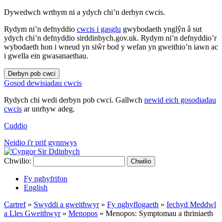
Dywedwch wrthym ni a ydych chi’n derbyn cwcis.
Rydym ni’n defnyddio
cwcis i gasglu
gwybodaeth ynglŷn â sut
ydych chi’n defnyddio sirddinbych.gov.uk. Rydym ni’n defnyddio’r
wybodaeth hon i wneud yn siŵr bod y wefan yn gweithio’n iawn ac
i gwella ein gwasanaethau.
Derbyn pob cwci
Gosod dewisiadau cwcis
Rydych chi wedi derbyn pob cwci. Gallwch
newid eich gosodiadau
cwcis
ar unrhyw adeg.
Cuddio
Neidio i'r prif gynnwys
Chwilio:
Chwilio
Fy nghyfrifon
English
Cartref
»
Swyddi a gweithwyr
»
Fy nghyflogaeth
»
Iechyd Meddwl
a Lles Gweithwyr
»
Menopos
»
Menopos: Symptomau a thriniaeth