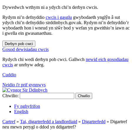
Dywedwch wrthym ni a ydych chi’n derbyn cwcis.
Rydym ni’n defnyddio
cwcis i gasglu
gwybodaeth ynglŷn â sut
ydych chi’n defnyddio sirddinbych.gov.uk. Rydym ni’n defnyddio’r
wybodaeth hon i wneud yn siŵr bod y wefan yn gweithio’n iawn ac
i gwella ein gwasanaethau.
Derbyn pob cwci
Gosod dewisiadau cwcis
Rydych chi wedi derbyn pob cwci. Gallwch
newid eich gosodiadau
cwcis
ar unrhyw adeg.
Cuddio
Neidio i'r prif gynnwys
Chwilio:
Chwilio
Fy nghyfrifon
English
Cartref
»
Tai, digartrefedd a landlordiaid
»
Digartrefedd
»
Digartref
neu mewn perygl o ddod yn ddigartref?