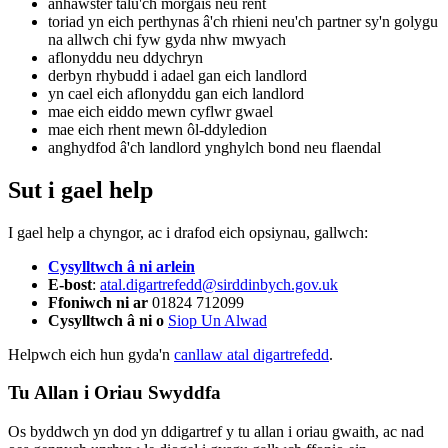
anhawster talu'ch morgais neu rent
toriad yn eich perthynas â'ch rhieni neu'ch partner sy'n golygu
na allwch chi fyw gyda nhw mwyach
aflonyddu neu ddychryn
derbyn rhybudd i adael gan eich landlord
yn cael eich aflonyddu gan eich landlord
mae eich eiddo mewn cyflwr gwael
mae eich rhent mewn ôl-ddyledion
anghydfod â'ch landlord ynghylch bond neu flaendal
Sut i gael help
I gael help a chyngor, ac i drafod eich opsiynau, gallwch:
Cysylltwch â ni arlein
E-bost
:
atal.digartrefedd@sirddinbych.gov.uk
Ffoniwch ni ar
01824 712099
Cysylltwch â ni o
Siop Un Alwad
Helpwch eich hun gyda'n
canllaw atal digartrefedd
.
Tu Allan i Oriau Swyddfa
Os byddwch yn dod yn ddigartref y tu allan i oriau gwaith, ac nad