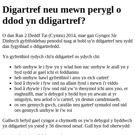
Digartref neu mewn perygl o
ddod yn ddigartref?
O dan Ran 2 Deddf Tai (Cymru) 2014, mae gan Gyngor Sir
Dinbych gyfrifoldebau penodol tuag at bobl sy'n ddigartref neu sydd
dan fygythiad o ddigartrefedd.
Yn gyfreithiol rydych chi'n ddigartref os ydych chi:
heb unrhyw le i fyw yn y wlad hon nac unrhyw le arall yn y
byd sydd ar gael ichi ei feddiannu
heb unrhyw hawl gyfreithiol i aros yn eich cartref
bod â rhywle i fyw ond na allant fynd i mewn i'r eiddo
bod â rhywle i fyw ond nid yw’n rhesymol ichi aros yno, er
enghraifft, mae’n debygol y bydd hyn yn arwain at yr
unigolyn, neu aelod o’u cartref, yn destun camdriniaeth.
os oes gennych gwch, carafán neu gartref symudol ond nid
oes gennych unrhyw le i'w roi
Gallwch hefyd gael cyngor a chymorth os yw'n debygol y byddwch
yn ddigartref yn ystod y 56 diwrnod nesaf. Gall hyn fod oherwydd: